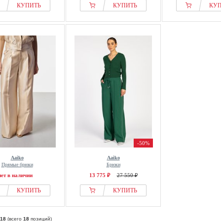
КУПИТЬ
КУПИТЬ
КУ
-50%
Aaiko
Aaiko
Прямые брюки
Брюки
нет в наличии
13 775 ₽
27 550 ₽
КУПИТЬ
КУПИТЬ
18
(всего
18
позиций)