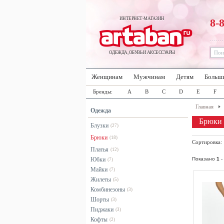
ИНТЕРНЕТ-МАГАЗИН
8-
ОДЕЖДА, ОБУВЬ И АКСЕССУАРЫ
Женщинам
Мужчинам
Детям
Больш
Бренды:
A
B
C
D
E
F
Главная
Одежда
Брюки 
Блузки
(27)
Брюки
(18)
Сортировка
Платья
(12)
Юбки
Показано
1
-
(7)
Майки
(7)
Жилеты
(5)
Комбинезоны
(3)
Шорты
(3)
Пиджаки
(3)
Кофты
(2)