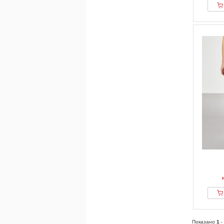
Показано
1
-