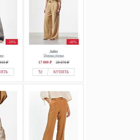
-50%
-40%
Aaiko
юки
Прямые брюки
910 ₽
17 800 ₽
29 670 ₽
ПИТЬ
КУПИТЬ