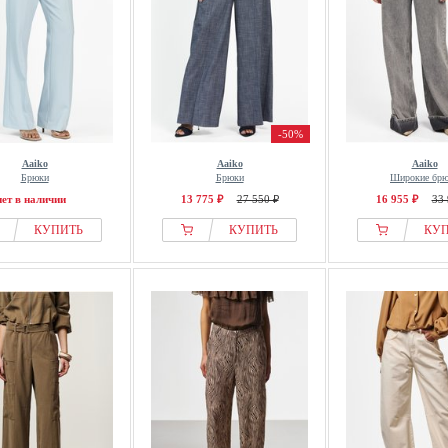
-50%
Aaiko
Aaiko
Aaiko
Брюки
Брюки
Широкие бр
нет в наличии
13 775 ₽
27 550 ₽
16 955 ₽
33 
КУПИТЬ
КУПИТЬ
КУ