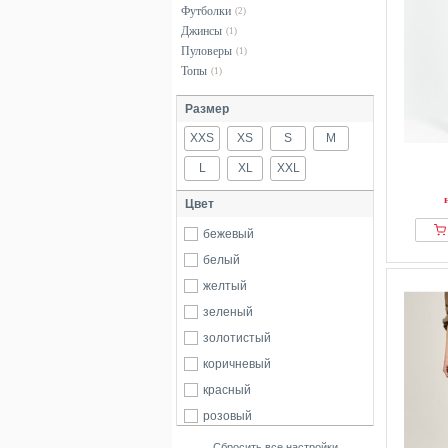
Футболки
(2)
Джинсы
(1)
Пуловеры
(1)
Топы
(1)
Размер
XXS
XS
S
M
L
XL
XXL
Цвет
бежевый
белый
желтый
зеленый
золотистый
коричневый
красный
розовый
серебристый
Сбросить все настройки