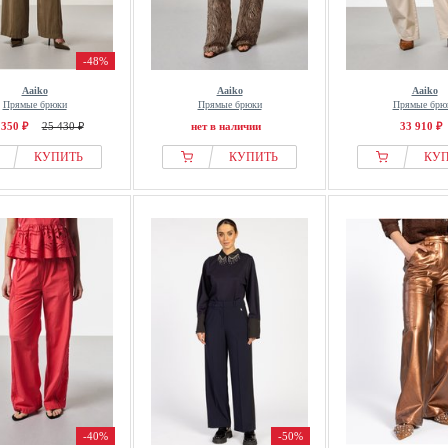
-48%
Aaiko
Aaiko
Aaiko
Прямые брюки
Прямые брюки
Прямые брю
 350 ₽
25 430 ₽
нет в наличии
33 910 ₽
КУПИТЬ
КУПИТЬ
КУ
-40%
-50%