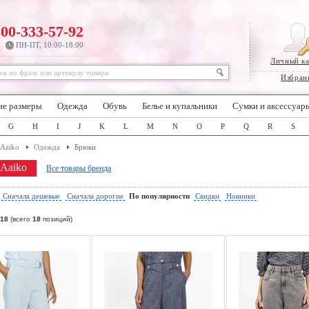
800-333-57-92
ПН-ПТ, 10:00-18:00
Личный к
Избран
ие размеры
Одежда
Обувь
Белье и купальники
Сумки и аксессуар
G
H
I
J
K
L
M
N
O
P
Q
R
S
Aaiko
Одежда
Брюки
Aaiko
Все товары бренда
:
Сначала дешевые
Сначала дорогие
По популярности
Скидки
Новинки
18
(всего
18
позиций)