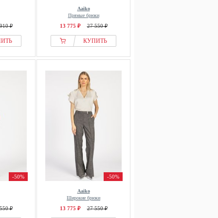
Aaiko
Прямые брюки
910 ₽
13 775 ₽
27 550 ₽
ПИТЬ
КУПИТЬ
-50%
-50%
Aaiko
Широкие брюки
550 ₽
13 775 ₽
27 550 ₽