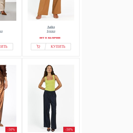
Aaiko
ки
Брюки
нет в наличии
ПИТЬ
КУПИТЬ
-50%
-50%