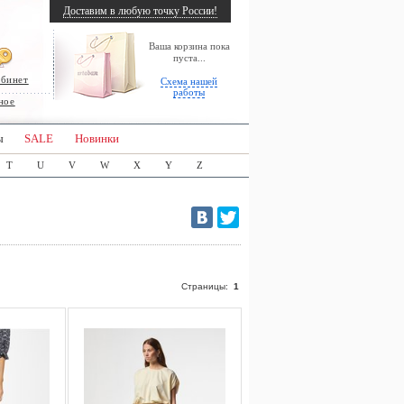
Доставим в любую точку России!
Ваша корзина пока
пуста...
абинет
Схема нашей
работы
ное
ы
SALE
Новинки
T
U
V
W
X
Y
Z
Страницы:
1