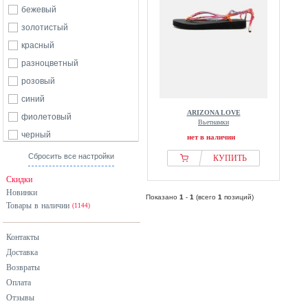
бежевый
золотистый
красный
разноцветный
розовый
синий
ARIZONA LOVE
фиолетовый
Вьетнамки
черный
нет в наличии
Сбросить все настройки
КУПИТЬ
Скидки
Новинки
Показано
1
-
1
(всего
1
позиций)
Товары в наличии
(1144)
Контакты
Доставка
Возвраты
Оплата
Отзывы