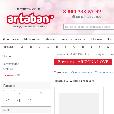
ИНТЕРНЕТ-МАГАЗИН
8-800-333-57-92
ПН-ПТ, 10:00-18:00
ОДЕЖДА, ОБУВЬ И АКСЕССУАРЫ
Женщинам
Мужчинам
Детям
Большие размеры
Одежда
Обу
Бренды:
A
B
C
D
E
F
G
H
I
J
K
Главная
ARIZONA LOVE
Обувь
Вье
Обувь
Вьетнамки ARIZONA LOVE
Босоножки
(9)
Кеды
(2)
Сортировка:
Сначала дешевые
Сначала дорог
Вьетнамки
(1)
Показано
1
-
1
(всего
1
позиций)
Размер
36
37
38
39
40
41
42
Цвет