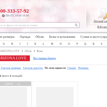
800-333-57-92
ПН-ПТ, 10:00-18:00
Личный к
Избран
ие размеры
Одежда
Обувь
Белье и купальники
Сумки и аксессуар
G
H
I
J
K
L
M
N
O
P
Q
R
S
ARIZONA LOVE
Обувь
Кеды
ARIZONA LOVE
Все товары бренда
:
Сначала дешевые
Сначала дорогие
По популярности
Скидки
Новинки
2
(всего
2
позиций)
←
→
2 цвета