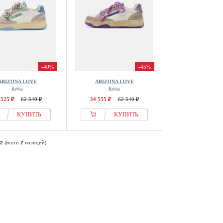
-40%
-45%
ARIZONA LOVE
ARIZONA LOVE
Кеды
Кеды
 525 ₽
62 540 ₽
34 555 ₽
62 540 ₽
КУПИТЬ
КУПИТЬ
2
(всего
2
позиций)