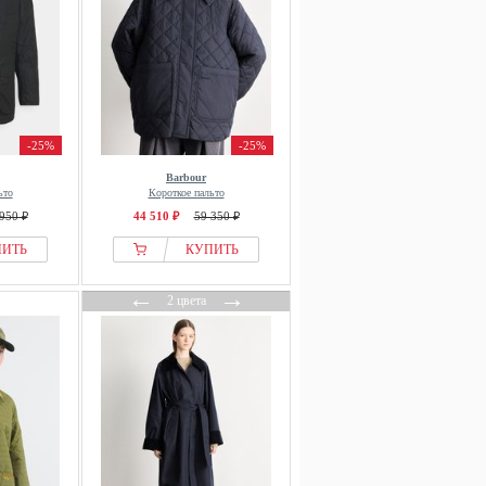
-25%
-25%
Barbour
ьто
Короткое пальто
950 ₽
44 510 ₽
59 350 ₽
ПИТЬ
КУПИТЬ
←
→
2 цвета