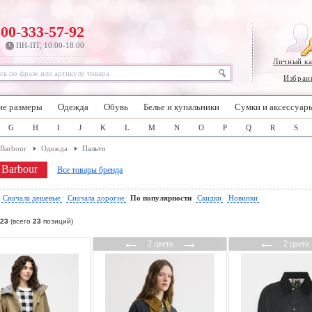
800-333-57-92
ПН-ПТ, 10:00-18:00
Личный к
Избран
ие размеры
Одежда
Обувь
Белье и купальники
Сумки и аксессуар
G
H
I
J
K
L
M
N
O
P
Q
R
S
Barbour
Одежда
Пальто
 Barbour
Все товары бренда
:
Сначала дешевые
Сначала дорогие
По популярности
Скидки
Новинки
23
(всего
23
позиций)
←
→
←
2 цвета
2 цвета