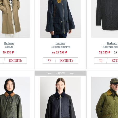
Barbour
Barbour
Barbour
Пальто
Короткое пальто
Короткое пал
59 350 ₽
от 63 590 ₽
52 355 ₽
69 
КУПИТЬ
КУПИТЬ
КУ
←
→
2 цвета