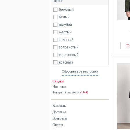
Цвет
46
47
48
50
бежевый
52
54
56
58
белый
60
62
б/р
голубой
желтый
зеленый
золотистый
коричневый
красный
разноцветный
Сбросить все настройки
розовый
Скидки
серебристый
Новинки
Товары в наличии
серый
(1144)
синий
Контакты
фиолетовый
Доставка
хаки
Возвраты
черный
Оплата