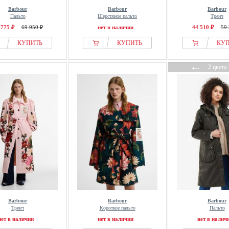
Barbour
Barbour
Barbour
Пальто
Шерстяное пальто
Тренч
 775 ₽
69 950 ₽
нет в наличии
44 510 ₽
59 
КУПИТЬ
КУПИТЬ
КУ
←
2 цвета
Barbour
Barbour
Barbour
Тренч
Короткое пальто
Пальто
нет в наличии
нет в наличии
нет в налич