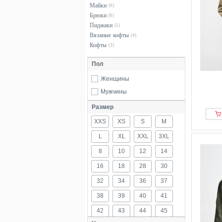
Майки
(6)
Брюки
(6)
Пиджаки
(5)
Вязаные кофты
(4)
Кофты
(3)
Пол
Женщины
Мужчины
Размер
XXS
XS
S
M
L
XL
XXL
3XL
8
10
12
14
16
18
28
30
32
34
36
37
38
39
40
41
42
43
44
45