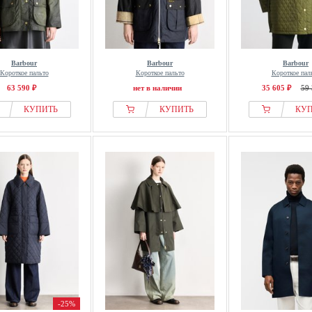
Barbour
Barbour
Barbour
Короткое пальто
Короткое пальто
Короткое пал
63 590 ₽
нет в наличии
35 605 ₽
59 
КУПИТЬ
КУПИТЬ
КУ
-25%