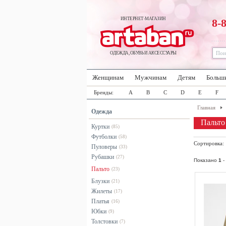
ИНТЕРНЕТ-МАГАЗИН
8-
ОДЕЖДА, ОБУВЬ И АКСЕССУАРЫ
Женщинам
Мужчинам
Детям
Больш
Бренды:
A
B
C
D
E
F
Главная
Одежда
Пальто
Куртки
(85)
Футболки
(58)
Сортировка
Пуловеры
(33)
Рубашки
(27)
Показано
1
-
Пальто
(23)
Блузки
(21)
Жилеты
(17)
Платья
(16)
Юбки
(9)
Толстовки
(7)