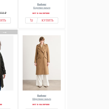
Barbour
Короткое пальто
350 ₽
нет в наличии
ПИТЬ
КУПИТЬ
→
Barbour
Шерстяное пальто
ии
нет в наличии