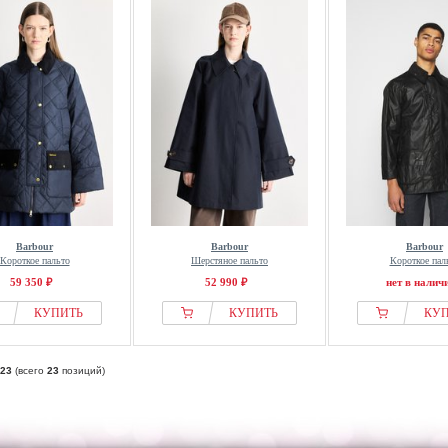
Barbour
Barbour
Barbour
Короткое пальто
Шерстяное пальто
Короткое пал
59 350 ₽
52 990 ₽
нет в налич
КУПИТЬ
КУПИТЬ
КУ
23
(всего
23
позиций)