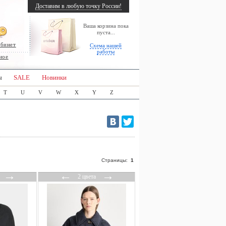
Доставим в любую точку России!
Ваша корзина пока
пуста...
абинет
Схема нашей
работы
ное
ы
SALE
Новинки
T
U
V
W
X
Y
Z
Страницы:
1
→
←
→
2 цвета