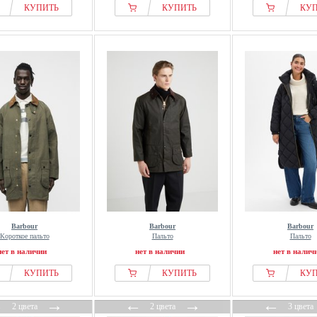
КУПИТЬ
КУПИТЬ
КУ
Barbour
Barbour
Barbour
Короткое пальто
Пальто
Пальто
нет в наличии
нет в наличии
нет в налич
КУПИТЬ
КУПИТЬ
КУ
←
→
←
→
←
2 цвета
2 цвета
3 цвета