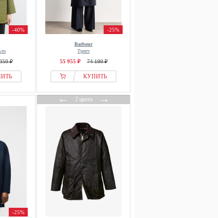
-40%
-25%
Barbour
ьто
Тренч
350 ₽
55 955 ₽
74 190 ₽
ПИТЬ
КУПИТЬ
←
→
2 цвета
-25%