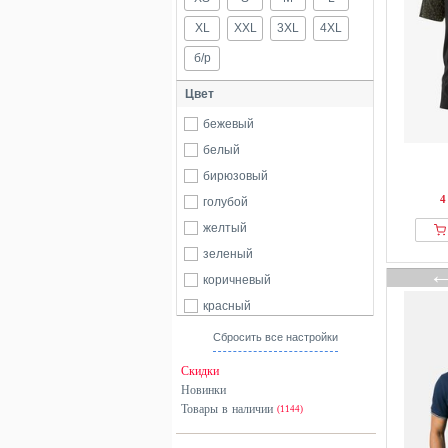
XL
XXL
3XL
4XL
б/р
Цвет
бежевый
белый
бирюзовый
4
голубой
желтый
зеленый
коричневый
красный
оранжевый
Сбросить все настройки
серый
Скидки
синий
Новинки
Товары в наличии
фиолетовый
(1144)
хаки