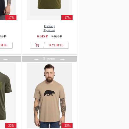
-17%
-17%
Forsberg
Футболка
45 ₽
6 345 ₽
7 620 ₽
ПИТЬ
КУПИТЬ
→
←
→
5 цветов
-33%
-25%