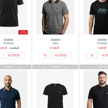
-33%
Forsberg
Forsberg
Forsberg
Футболка
Поло
Футболка
 235 ₽
6 345 ₽
8 520 ₽
7 620 ₽
КУПИТЬ
КУПИТЬ
КУ
←
→
←
→
←
2 цвета
4 цвета
6 цветов