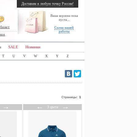
Доставим в любую точку России!
Ваша корзина пока
пуста...
абинет
Схема нашей
работы
ное
ы
SALE
Новинки
T
U
V
W
X
Y
Z
Страницы:
1
→
←
→
3 цвета