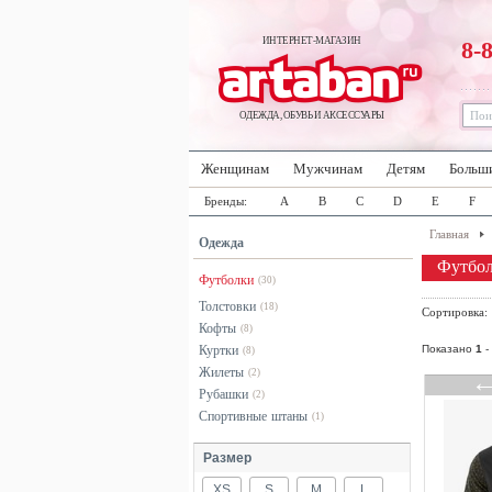
ИНТЕРНЕТ-МАГАЗИН
8-
ОДЕЖДА, ОБУВЬ И АКСЕССУАРЫ
Женщинам
Мужчинам
Детям
Больш
Бренды:
A
B
C
D
E
F
Главная
Одежда
Футбол
Футболки
(30)
Толстовки
(18)
Сортировка
Кофты
(8)
Куртки
Показано
1
-
(8)
Жилеты
(2)
Рубашки
(2)
Спортивные штаны
(1)
Размер
XS
S
M
L