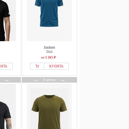
Forsberg
Поло
от 5 265 ₽
ПИТЬ
КУПИТЬ
→
←
→
6 цветов