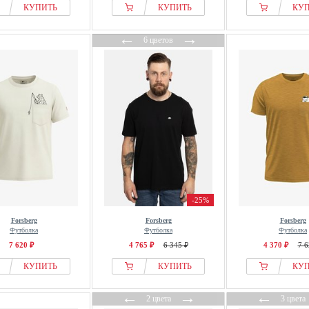
КУПИТЬ
КУПИТЬ
КУ
←
→
6 цветов
-25%
Forsberg
Forsberg
Forsberg
Футболка
Футболка
Футболка
7 620 ₽
4 765 ₽
6 345 ₽
4 370 ₽
7 6
КУПИТЬ
КУПИТЬ
КУ
←
→
←
2 цвета
3 цвета