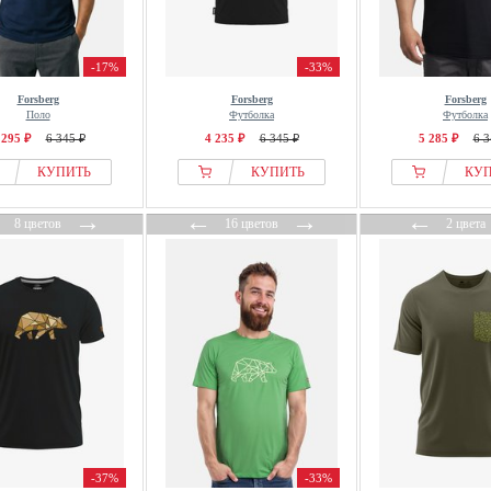
-17%
-33%
Forsberg
Forsberg
Forsberg
Поло
Футболка
Футболка
 295 ₽
6 345 ₽
4 235 ₽
6 345 ₽
5 285 ₽
6 3
КУПИТЬ
КУПИТЬ
КУ
←
→
←
→
←
8 цветов
16 цветов
2 цвета
-37%
-33%