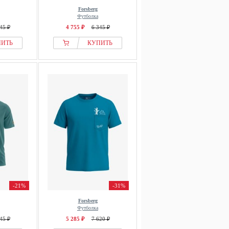
Forsberg
Футболка
45 ₽
4 755 ₽
6 345 ₽
ПИТЬ
КУПИТЬ
-21%
-31%
Forsberg
Футболка
45 ₽
5 285 ₽
7 620 ₽