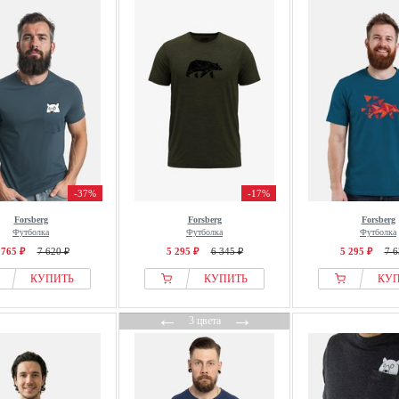
-37%
-17%
Forsberg
Forsberg
Forsberg
Футболка
Футболка
Футболка
 765 ₽
7 620 ₽
5 295 ₽
6 345 ₽
5 295 ₽
7 6
КУПИТЬ
КУПИТЬ
КУ
←
→
3 цвета