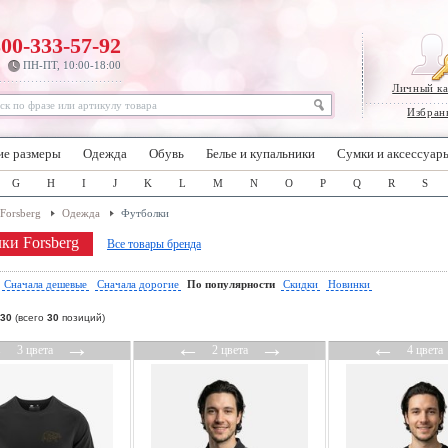
800-333-57-92
ПН-ПТ, 10:00-18:00
Личный к
Избран
ие размеры
Одежда
Обувь
Белье и купальники
Сумки и аксессуар
G
H
I
J
K
L
M
N
O
P
Q
R
S
Forsberg
Одежда
Футболки
ки Forsberg
Все товары бренда
:
Сначала дешевые
Сначала дорогие
По популярности
Скидки
Новинки
30
(всего
30
позиций)
←
→
←
→
←
3 цвета
2 цвета
4 цвета