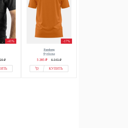
-41%
-17%
Forsberg
Футболка
20 ₽
5 285 ₽
6 345 ₽
ПИТЬ
КУПИТЬ