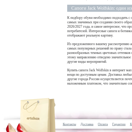
Сапоги Jack Wolfskin: один и
К подбору обуви необходимо подходить с о
самых значимых при создании своего обра
2026/2027 года, и самое интересное, что п
потребителей. Интересные сапоги и ботинк
отображают реальную картину.
Из предложенного вашему рассмотрению асс
самых популярных решений по праву стала
разнообразных темных цветовых оттенков 
этому направлению отведено значительное 
другие виды мероприятий.
Купить сапоги Jack Wolfskin в интернет м
вещи по доступным ценам. Доставка любых
другие города России осуществляется поч
наложенным платежом, что значительно со
Контакты
Доставка
Оплата
Гарантии
К