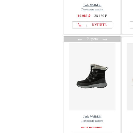
Jack Wolfskin
Походные сапоги
19 080 ₽
38 160 ₽
КУПИТЬ
←
→
2 цвета
Jack Wolfskin
Походные сапоги
нет в наличии