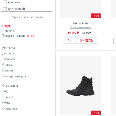
104
116
128
140
красный
оранжевый
146
152
158
164
розовый
-50%
176
Сбросить все настройки
б/р
серебристый
Jack Wolfskin
Скидки
Спортивные сапоги
серый
Новинки
16 960 ₽
33 920 ₽
Товары в наличии
синий
(1144)
КУПИТЬ
фиолетовый
Контакты
хаки
Доставка
черный
Возвраты
Оплата
Отзывы
Таблица размеров
О компании
FAQ
Новости
Статьи
Статистика
-50%