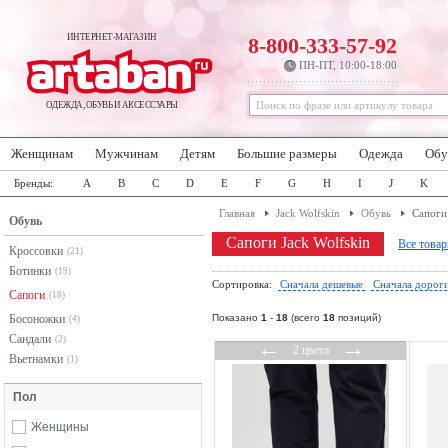
ИНТЕРНЕТ-МАГАЗИН
8-800-333-57-92
ПН-ПТ, 10:00-18:00
ОДЕЖДА, ОБУВЬ И АКСЕССУАРЫ
Женщинам
Мужчинам
Детям
Большие размеры
Одежда
Обу
Бренды:
A
B
C
D
E
F
G
H
I
J
K
Главная
Jack Wolfskin
Обувь
Сапоги
Обувь
Сапоги Jack Wolfskin
Все товар
Кроссовки
(21)
Ботинки
(19)
Сортировка:
Сначала дешевые
Сначала дорог
Сапоги
(18)
Босоножки
Показано
1
-
18
(всего
18
позиций)
(4)
Сандали
(2)
←
→
2 цвета
Вьетнамки
(1)
Пол
Женщины