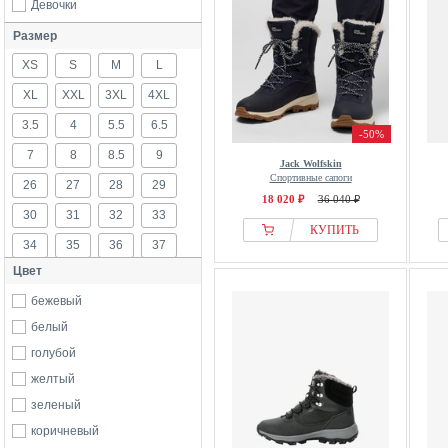
Девочки
Размер
XS
S
M
L
XL
XXL
3XL
4XL
3.5
4
5.5
6.5
-50%
7
8
8.5
9
Jack Wolfskin
Спортивные сапоги
26
27
28
29
18 020 ₽
36 040 ₽
30
31
32
33
КУПИТЬ
34
35
36
37
Цвет
37.5
38
39
39.5
бежевый
40
40.5
41
42
белый
42.5
43
44
44.5
голубой
45
46
47
48
желтый
49
50
52
54
зеленый
56
58
60
92
коричневый