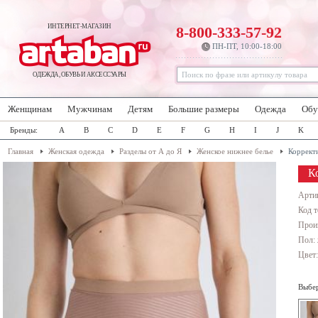
ИНТЕРНЕТ-МАГАЗИН
8-800-333-57-92
ПН-ПТ, 10:00-18:00
ОДЕЖДА, ОБУВЬ И АКСЕССУАРЫ
Женщинам
Мужчинам
Детям
Большие размеры
Одежда
Обу
Бренды:
A
B
C
D
E
F
G
H
I
J
K
Главная
Женская одежда
Разделы от А до Я
Женское нижнее белье
Коррект
К
Арти
Код т
Прои
Пол:
Цвет
Выбер