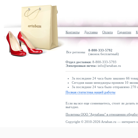
Контакты
Доставка
Оплата
Гарантии
К
8-800-333-5792
Все регионы
(звонок бесплатный)
Отдел доставки:
8-800-333-5793
Электронная почта:
info@artaban.ru
За последние 24 часа было заказано 66 това
Сегодня наши менеджеры приняли 10 звонко
За последние 24 часа было отправлено 270 
Полная статистика нашей работы
Если вы все еще сомневаетесь, стоит ли делать 
выгодно.
Политика ООО "Артабана" в отношении обрабо
Copyright © 2010-2026 Artaban.ru — интернет-