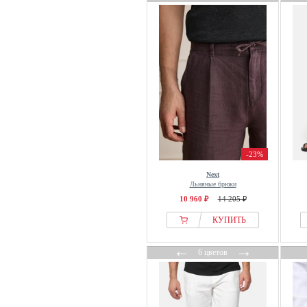
Vivienne Westwood
WE Fashion
WEEKDAY
Won Hundred
YOURTURN
-23%
Next
Льняные брюки
10 960 ₽
14 205 ₽
КУПИТЬ
←
→
6 цветов