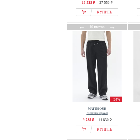
16 525 ₽
27 550 ₽
КУПИТЬ
←
→
10 цветов
-34%
MATINIQUE
Льняные брюки
9 785 ₽
14 830 ₽
КУПИТЬ