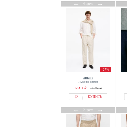
←
→
4 цвета
-27%
ARKET
Льняные брюки
12 310 ₽
16 750 ₽
КУПИТЬ
←
→
2 цвета