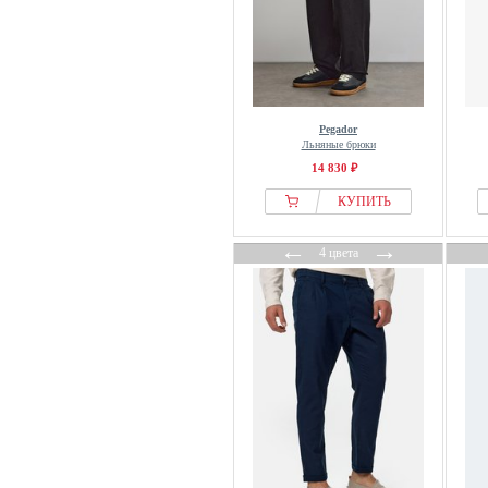
Pegador
Льняные брюки
14 830 ₽
КУПИТЬ
←
→
4 цвета