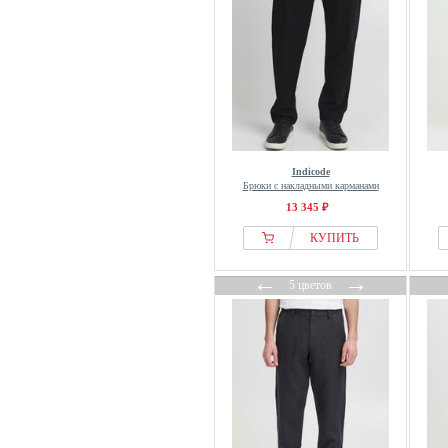
Lindbergh
Liu Jo
Lyle & Scott
Mango
Marc OPolo
Marc OPolo DENIM
Indicode
Marks & Spencer
Брюки с накладными карманами
Massimo Dutti
13 345 ₽
MATINIQUE
КУПИТЬ
Men Plus
←
→
Mexx
5 цветов
MEYER
Michael Kors
Minimum
Mos Mosh Gallery
MR MARVIS
Mustang