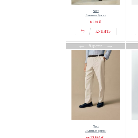
Next
Льняные брюки
18 020 ₽
КУПИТЬ
←
→
9 цветов
Next
Льняные брюки
от 13 990 ₽