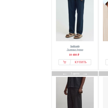
Indicode
Льняные брюки
10 480 ₽
КУПИТЬ
←
→
3 цвета