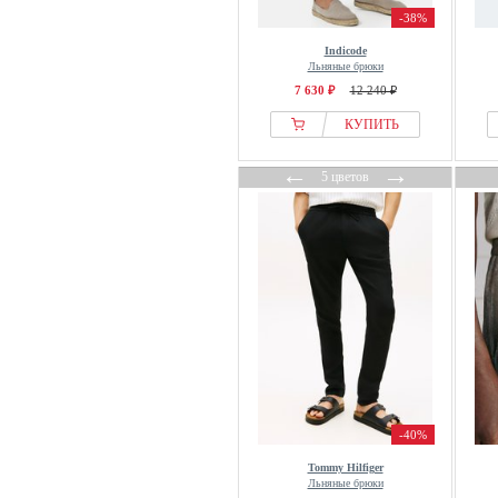
-38%
Indicode
Льняные брюки
7 630 ₽
12 240 ₽
КУПИТЬ
←
→
5 цветов
-40%
Tommy Hilfiger
Льняные брюки