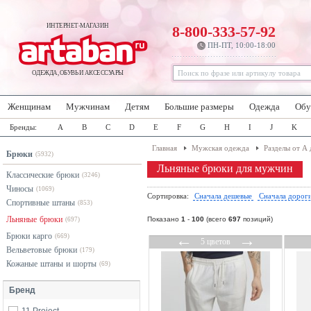
ИНТЕРНЕТ-МАГАЗИН
8-800-333-57-92
ПН-ПТ, 10:00-18:00
ОДЕЖДА, ОБУВЬ И АКСЕССУАРЫ
Женщинам
Мужчинам
Детям
Большие размеры
Одежда
Обу
Бренды:
A
B
C
D
E
F
G
H
I
J
K
Главная
Мужская одежда
Разделы от А 
Брюки
(5932)
Льняные брюки для мужчин
Классические брюки
(3246)
Чиносы
(1069)
Сортировка:
Сначала дешевые
Сначала дорог
Спортивные штаны
(853)
Льняные брюки
Показано
1
-
100
(всего
697
позиций)
(697)
Брюки карго
←
→
(669)
5 цветов
Вельветовые брюки
(179)
Кожаные штаны и шорты
(69)
Бренд