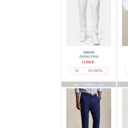
Indicode
Льняные брюки
11 660 ₽
КУПИТЬ
←
→
2 цвета