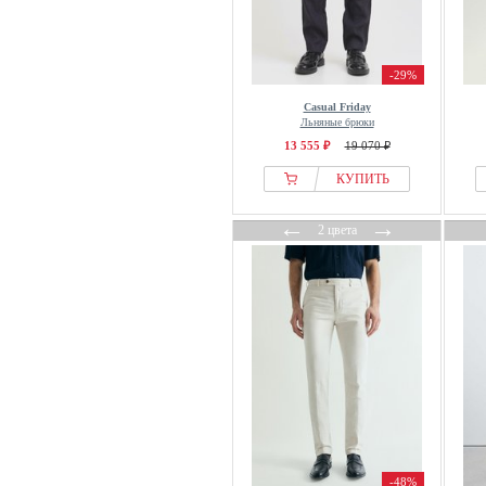
Nanushka
New Look
Next
-29%
Nils Sundström
Casual Friday
Льняные брюки
NN.07
13 555 ₽
19 070 ₽
NO EXCESS
КУПИТЬ
Obey Clothing
OMBRE
←
→
2 цвета
Only & Sons
Oscar Jacobson
Paddocks
Paul Smith
Pegador
Pepe Jeans
Pequs
Petrol Industries
Pier One
-48%