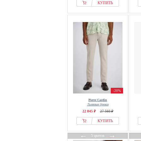
FatFace
КУПИТЬ
Felix Hardy
Filippa K
Finshley & Harding
Finshley & Harding London
FQ1924
From Germany With Love
Gabba
GANT
GAP
Garcia
-20%
Gianni Kavanagh
Pierre Cardin
GmbH
Льняные брюки
Guess
22 045 ₽
27 560 ₽
Hackett London
КУПИТЬ
Harmont & Blaine
←
→
HECHTER PARIS
5 цветов