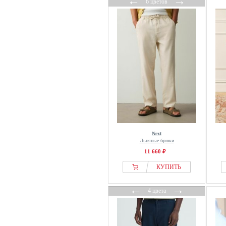
←
→
6 цветов
Next
Льняные брюки
11 660 ₽
КУПИТЬ
←
→
4 цвета