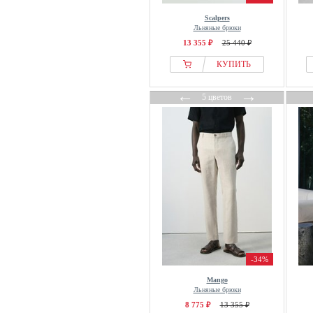
Pierre Cardin
Scalpers
PME LEGEND
Льняные брюки
Profuomo
13 355 ₽
25 440 ₽
Prohibited
КУПИТЬ
Pull&Bear
←
→
5 цветов
REDEFINED REBEL
Redpoint
Reiss
S.oliver
Samsøe Samsøe
sandro
Scalpers
Scotch & Soda
Seasalt Cornwall
-34%
Selected
Slowear
Mango
Льняные брюки
SOLID
8 775 ₽
13 355 ₽