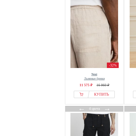
Hessnatur
Hollister Co.
Indicode
IUMAN Intimissimi
J.lindeberg
Jack & Jones
Jack & Jones PREMIUM
Jette
JOOP! JEANS
-32%
JP1880
Next
Льняные брюки
Junk De Luxe
11 575 ₽
16 960 ₽
Karl Lagerfeld
КУПИТЬ
Kleinigkeit
Klitmøller Collective
←
→
4 цвета
Kronstadt
Lascana
Les Deux
Levis®