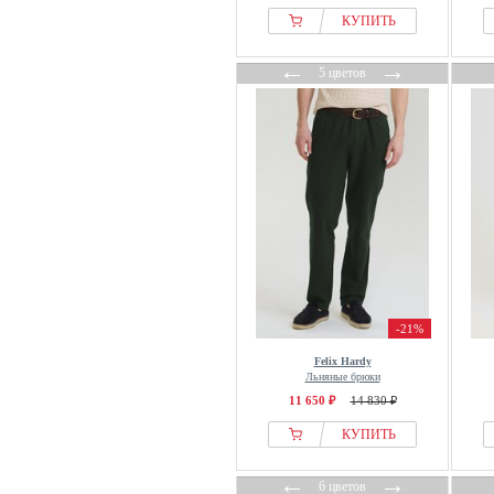
STHUGE
КУПИТЬ
STREET ONE MEN
Strellson Sportswear
←
→
5 цветов
Suitable
Superdry & Co
The Kooples
The Sunshine Brand
Threadbare
Tiger of Sweden
Timezone
Tom Tailor
Tommy Hilfiger
-21%
Trussardi
Felix Hardy
U.S. Polo Assn.
Льняные брюки
11 650 ₽
14 830 ₽
United Colors of Benetton
Urban Classics
КУПИТЬ
Van Gils
←
→
6 цветов
Vilebrequin