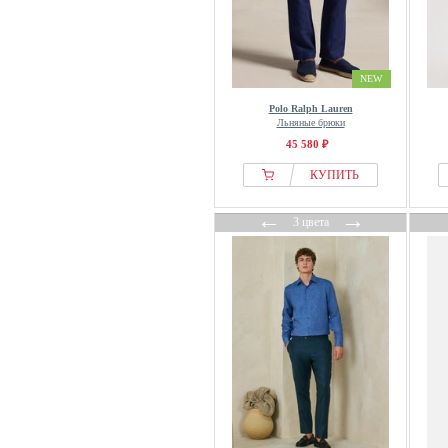
NEW
Polo Ralph Lauren
Льняные брюки
45 580 ₽
КУПИТЬ
←
→
3 цвета