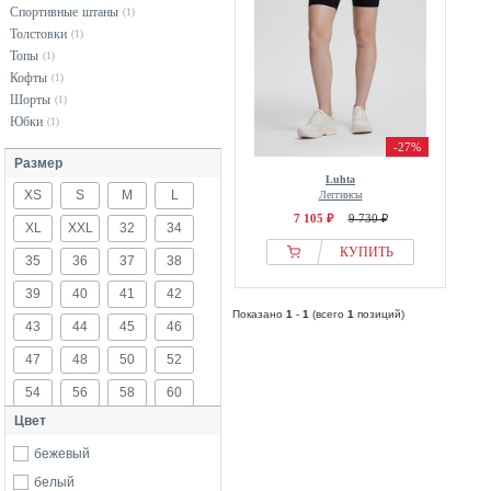
Спортивные штаны
(1)
Толстовки
(1)
Топы
(1)
Кофты
(1)
Шорты
(1)
Юбки
(1)
-27%
Размер
Luhta
XS
S
M
L
Леггинсы
7 105 ₽
9 730 ₽
XL
XXL
32
34
КУПИТЬ
35
36
37
38
39
40
41
42
Показано
1
-
1
(всего
1
позиций)
43
44
45
46
47
48
50
52
54
56
58
60
Цвет
бежевый
белый