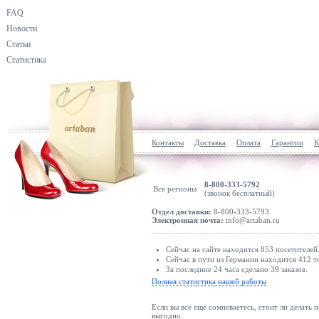
FAQ
Новости
Статьи
Статистика
Контакты
Доставка
Оплата
Гарантии
К
8-800-333-5792
Все регионы
(звонок бесплатный)
Отдел доставки:
8-800-333-5793
Электронная почта:
info@artaban.ru
Сейчас на сайте находится 853 посетителей
Сейчас в пути из Германии находится 412 т
За последние 24 часа сделано 39 заказов.
Полная статистика нашей работы
Если вы все еще сомневаетесь, стоит ли делать 
выгодно.