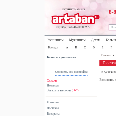
ИНТЕРНЕТ-МАГАЗИН
8-
ОДЕЖДА, ОБУВЬ И АКСЕССУАРЫ
Женщинам
Мужчинам
Детям
Больш
Бренды:
A
B
C
D
E
F
Главная
Белье и купальники
Бюстг
Сбросить все настройки
На данный м
Возможно, в
Скидки
Новинки
Товары в наличии
(1147)
Контакты
Доставка
Возвраты