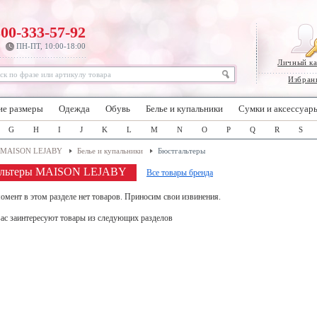
800-333-57-92
ПН-ПТ, 10:00-18:00
Личный к
Избран
ие размеры
Одежда
Обувь
Белье и купальники
Сумки и аксессуар
G
H
I
J
K
L
M
N
O
P
Q
R
S
MAISON LEJABY
Белье и купальники
Бюстгальтеры
альтеры MAISON LEJABY
Все товары бренда
омент в этом разделе нет товаров. Приносим свои извинения.
ас заинтересуют товары из следующих разделов