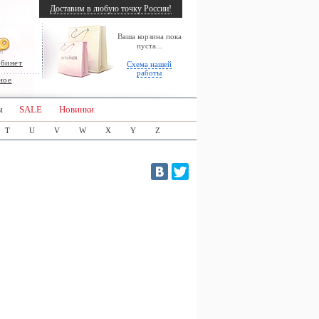
Доставим в любую точку России!
Ваша корзина пока
пуста...
абинет
Схема нашей
работы
ное
ы
SALE
Новинки
T
U
V
W
X
Y
Z