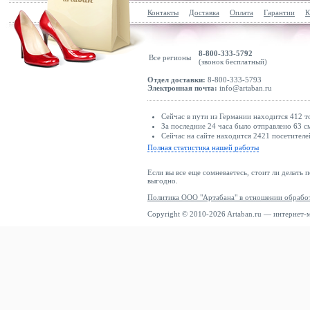
Контакты
Доставка
Оплата
Гарантии
К
8-800-333-5792
Все регионы
(звонок бесплатный)
Отдел доставки:
8-800-333-5793
Электронная почта:
info@artaban.ru
Сейчас в пути из Германии находится 412 т
За последние 24 часа было отправлено 63 с
Сейчас на сайте находится 2421 посетителе
Полная статистика нашей работы
Если вы все еще сомневаетесь, стоит ли делать 
выгодно.
Политика ООО "Артабана" в отношении обрабо
Copyright © 2010-2026 Artaban.ru — интернет-