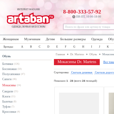
ИНТЕРНЕТ-МАГАЗИН
8-800-333-57-92
ПН-ПТ, 10:00-18:00
ОДЕЖДА, ОБУВЬ И АКСЕССУАРЫ
Женщинам
Мужчинам
Детям
Большие размеры
Одежда
Обу
Бренды:
A
B
C
D
E
F
G
H
I
J
K
Главная
Dr. Martens
Обувь
Мокасин
Обувь
Мокасины Dr. Martens
Все тов
Ботинки
(126)
Босоножки
(50)
Сортировка:
Сначала дешевые
Сначала дорог
Полусапожки
(47)
Сапоги
(46)
Показано
1
-
24
(всего
24
позиций)
Мокасины
(24)
Сандали
(21)
Клоги
(11)
Балетки
(8)
Туфли
(7)
Кроссовки
(4)