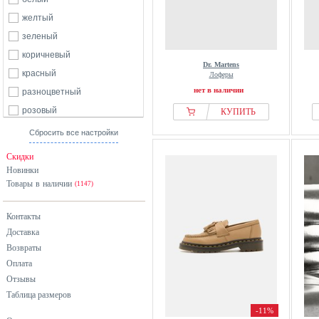
52
б/р
желтый
зеленый
коричневый
Dr. Martens
красный
Лоферы
нет в наличии
разноцветный
розовый
КУПИТЬ
серебристый
Сбросить все настройки
серый
Скидки
синий
Новинки
Товары в наличии
фиолетовый
(1147)
хаки
Контакты
черный
Доставка
Возвраты
Оплата
Отзывы
Таблица размеров
-11%