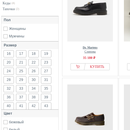
Кеды
(4)
Тапочки
(2)
Пол
Женщины
Мужчины
Размер
Dr. Martens
Слипоны
16
17
18
19
35 180 ₽
20
21
22
23
КУПИТЬ
24
25
26
27
28
29
30
31
32
33
34
35
36
37
38
39
40
41
42
43
Цвет
44
45
46
47
бежевый
48
49
50
51
белый