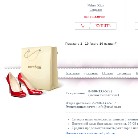
Nelson Kids
Сандалии
нет в наличии
КУПИТЬ
Показано
1
-
10
(всего
10
позиций)
Контакты
Доставка
Оплата
Гарантии
К
8-800-333-5792
Все регионы
(звонок бесплатный)
Отдел доставки:
8-800-333-5793
Электронная почта:
info@artaban.ru
Сегодня наши менеджеры приняли 0 звонков
Последний заказ был сделан сегодня, 07.08 
Средняя продолжительность разговоров наши
Полная статистика нашей работы