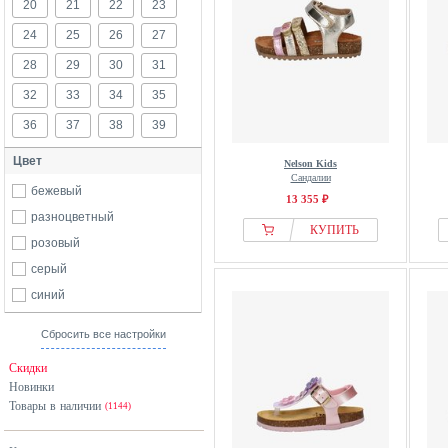
20
21
22
23
24
25
26
27
28
29
30
31
32
33
34
35
36
37
38
39
Цвет
Nelson Kids
Сандалии
бежевый
13 355 ₽
разноцветный
КУПИТЬ
розовый
серый
синий
Сбросить все настройки
Скидки
Новинки
Товары в наличии
(1144)