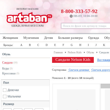
ИНТЕРНЕТ-МАГАЗИН
8-800-333-57-92
ПН-ПТ, 10:00-18:00
ОДЕЖДА, ОБУВЬ И АКСЕССУАРЫ
Женщинам
Мужчинам
Детям
Большие размеры
Одежда
Обу
Бренды:
A
B
C
D
E
F
G
H
I
J
K
Главная
Nelson Kids
Обувь
Сандали
Обувь
Сандали Nelson Kids
Все товар
Сандали
(10)
Кеды
(3)
Сортировка:
Сначала дешевые
Сначала дорог
Кроссовки
(3)
Показано
1
-
10
(всего
10
позиций)
Пол
Девочки
Мальчики
Размер