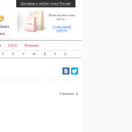
Доставим в любую точку России!
Ваша корзина пока
пуста...
абинет
Схема нашей
работы
ное
ы
SALE
Новинки
T
U
V
W
X
Y
Z
Страницы:
1