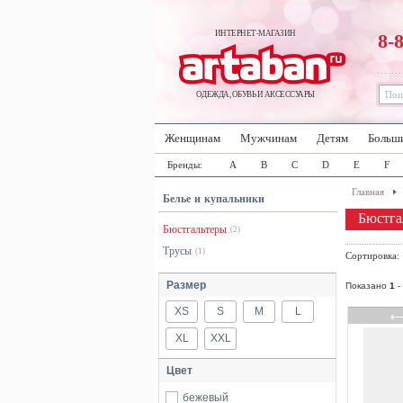
ИНТЕРНЕТ-МАГАЗИН
8-
ОДЕЖДА, ОБУВЬ И АКСЕССУАРЫ
Женщинам
Мужчинам
Детям
Больш
Бренды:
A
B
C
D
E
F
Главная
Белье и купальники
Бюстга
Бюстгальтеры
(2)
Трусы
(1)
Сортировка
Размер
Показано
1
-
XS
S
M
L
XL
XXL
Цвет
бежевый