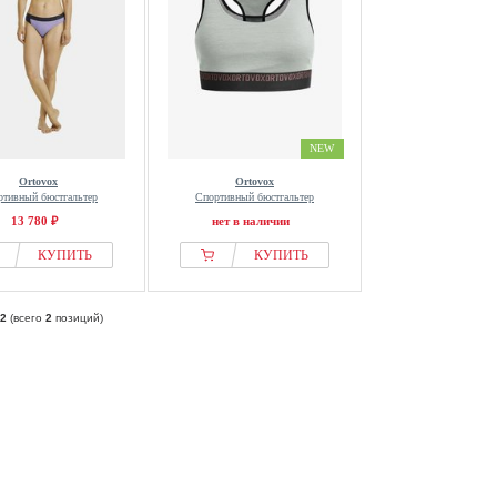
NEW
Ortovox
Ortovox
ртивный бюстгальтер
Спортивный бюстгальтер
13 780 ₽
нет в наличии
КУПИТЬ
КУПИТЬ
2
(всего
2
позиций)