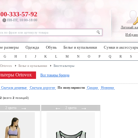
800-333-57-92
ПН-ПТ, 10:00-18:00
Личный к
Избран
ие размеры
Одежда
Обувь
Белье и купальники
Сумки и аксессуар
G
H
I
J
K
L
M
N
O
P
Q
R
S
Ortovox
Белье и купальники
Бюстгальтеры
льтеры Ortovox
Все товары бренда
:
Сначала дешевые
Сначала дорогие
По популярности
Скидки
Новинки
2
(всего
2
позиций)
←
→
←
→
2 цвета
2 цвета