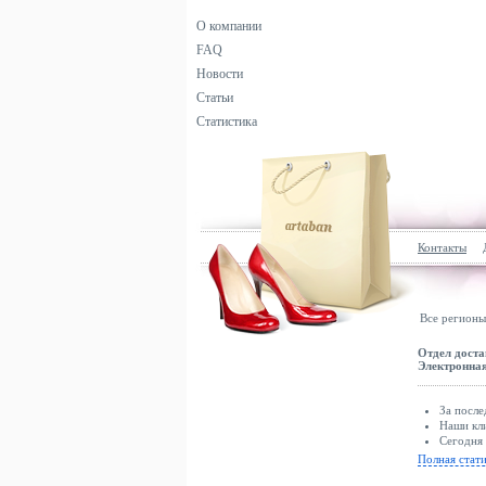
О компании
FAQ
Новости
Статьи
Статистика
Контакты
Все регионы
Отдел доста
Электронная
За после
Наши кли
Сегодня 
Полная стат