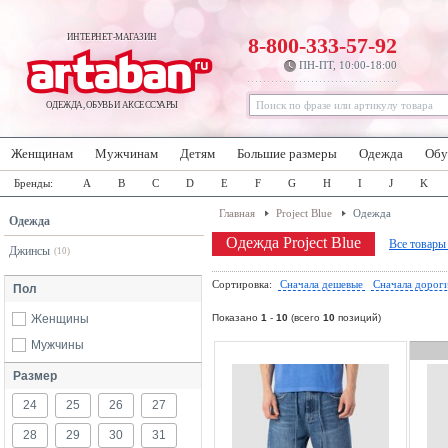
ИНТЕРНЕТ-МАГАЗИН
8-800-333-57-92
ПН-ПТ, 10:00-18:00
ОДЕЖДА, ОБУВЬ И АКСЕССУАРЫ
Женщинам
Мужчинам
Детям
Большие размеры
Одежда
Обу
Бренды:
A
B
C
D
E
F
G
H
I
J
K
Главная
Project Blue
Одежда
Одежда
Одежда Project Blue
Все товары
Джинсы
(10)
Сортировка:
Сначала дешевые
Сначала дорог
Пол
Женщины
Показано
1
-
10
(всего
10
позиций)
Мужчины
Размер
24
25
26
27
28
29
30
31