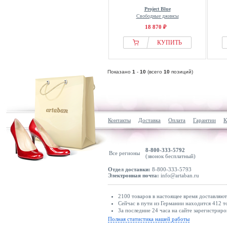
Project Blue
Свободные джинсы
18 870 ₽
КУПИТЬ
Показано
1
-
10
(всего
10
позиций)
Контакты
Доставка
Оплата
Гарантии
К
8-800-333-5792
Все регионы
(звонок бесплатный)
Отдел доставки:
8-800-333-5793
Электронная почта:
info@artaban.ru
2100 товаров в настоящее время доставляю
Сейчас в пути из Германии находится 412 т
За последние 24 часа на сайте зарегистриро
Полная статистика нашей работы