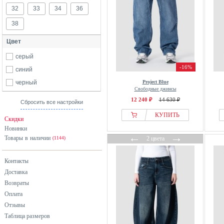
32
33
34
36
38
Цвет
серый
-16%
синий
черный
Project Blue
Свободные джинсы
12 240 ₽
14 630 ₽
Сбросить все настройки
КУПИТЬ
Скидки
Новинки
←
→
Товары в наличии
2 цвета
(1144)
Контакты
Доставка
Возвраты
Оплата
Отзывы
Таблица размеров