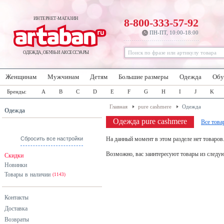
ИНТЕРНЕТ-МАГАЗИН
8-800-333-57-92
ПН-ПТ, 10:00-18:00
ОДЕЖДА, ОБУВЬ И АКСЕССУАРЫ
Женщинам
Мужчинам
Детям
Большие размеры
Одежда
Обу
Бренды:
A
B
C
D
E
F
G
H
I
J
K
Главная
pure cashmere
Одежда
Одежда
Одежда pure cashmere
Все това
Сбросить все настройки
На данный момент в этом разделе нет товаров
Возможно, вас заинтересуют товары из следу
Скидки
Новинки
Товары в наличии
(1143)
Контакты
Доставка
Возвраты