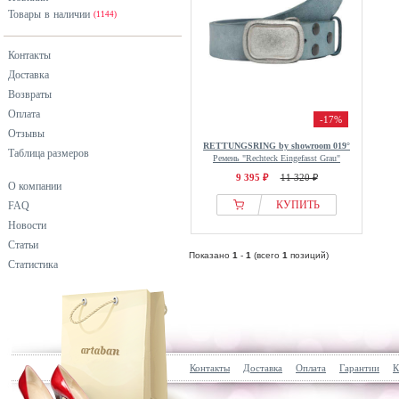
Товары в наличии
(1144)
Контакты
Доставка
Возвраты
Оплата
-17%
Отзывы
RETTUNGSRING by showroom 019°
Таблица размеров
Ремень "Rechteck Eingefasst Grau"
9 395 ₽
11 320 ₽
О компании
КУПИТЬ
FAQ
Новости
Статьи
Показано
1
-
1
(всего
1
позиций)
Статистика
Контакты
Доставка
Оплата
Гарантии
К