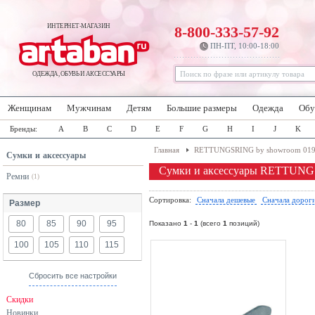
ИНТЕРНЕТ-МАГАЗИН
8-800-333-57-92
ПН-ПТ, 10:00-18:00
ОДЕЖДА, ОБУВЬ И АКСЕССУАРЫ
Женщинам
Мужчинам
Детям
Большие размеры
Одежда
Обу
Бренды:
A
B
C
D
E
F
G
H
I
J
K
Главная
RETTUNGSRING by showroom 019
Сумки и аксессуары
Сумки и аксессуары RETTUNG
Ремни
(1)
Сортировка:
Сначала дешевые
Сначала дорог
Размер
80
85
90
95
Показано
1
-
1
(всего
1
позиций)
100
105
110
115
Сбросить все настройки
Скидки
Новинки