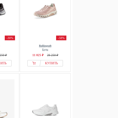
-30%
-58%
Rollingsoft
Кеды
250 ₽
11 025 ₽
26 250 ₽
ПИТЬ
КУПИТЬ