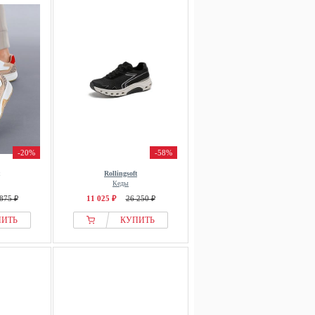
-20%
-58%
Rollingsoft
Кеды
875 ₽
11 025 ₽
26 250 ₽
ПИТЬ
КУПИТЬ