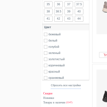
35
36
37
37.5
38
38.5
39
40
41
42
43
44
Цвет
бежевый
белый
голубой
зеленый
золотистый
коричневый
красный
оранжевый
разноцветный
Сбросить все настройки
розовый
Скидки
серебристый
Новинки
Товары в наличии
серый
(1147)