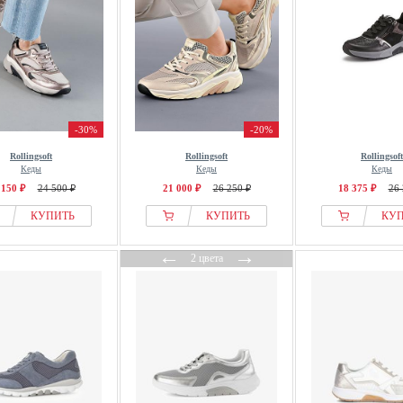
-30%
-20%
Rollingsoft
Rollingsoft
Rollingsoft
Кеды
Кеды
Кеды
 150 ₽
24 500 ₽
21 000 ₽
26 250 ₽
18 375 ₽
26 
КУПИТЬ
КУПИТЬ
КУ
←
→
2 цвета