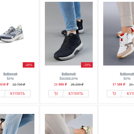
-40%
-20%
Rollingsoft
Rollingsoft
Rollingsoft
Кеды
Высокие кеды
Кеды
 650 ₽
22 750 ₽
21 000 ₽
26 250 ₽
17 500 ₽
21 
КУПИТЬ
КУПИТЬ
КУ