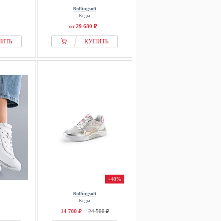
Rollingsoft
Кеды
от 29 680 ₽
ПИТЬ
КУПИТЬ
-40%
Rollingsoft
Кеды
14 700 ₽
24 500 ₽