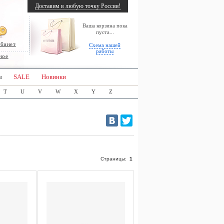
Доставим в любую точку России!
Ваша корзина пока
пуста...
абинет
Схема нашей
работы
ное
ы
SALE
Новинки
T
U
V
W
X
Y
Z
Страницы:
1