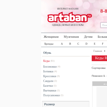
ИНТЕРНЕТ-МАГАЗИН
8-
ОДЕЖДА, ОБУВЬ И АКСЕССУАРЫ
Женщинам
Мужчинам
Детям
Больш
Бренды:
A
B
C
D
E
F
Главная
Обувь
Кеды Ro
Кеды
(61)
Босоножки
(4)
Сортировка
Ботинки
(4)
Кроссовки
Показано
1
-
(3)
Сандали
(2)
Балетки
(1)
Вьетнамки
(1)
Полусапожки
(1)
Размер