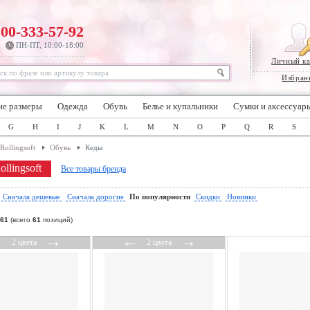
800-333-57-92
ПН-ПТ, 10:00-18:00
Личный к
Избран
ие размеры
Одежда
Обувь
Белье и купальники
Сумки и аксессуар
G
H
I
J
K
L
M
N
O
P
Q
R
S
Rollingsoft
Обувь
Кеды
llingsoft
Все товары бренда
:
Сначала дешевые
Сначала дорогие
По популярности
Скидки
Новинки
61
(всего
61
позиций)
←
→
←
→
2 цвета
2 цвета