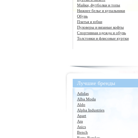
Майки, футболки и топы
Нижнее белье и купальники
Обувь
Платья и юбки
Пуловеры и вязаные кофты
Спортивная одежда и обувь
Толстовки и флисовые куртки
Лучшие бренды
Adidas
Alba Moda
Aldo
Alpha Industries
Apart
Ara
Asics
Bench
Betty Barclay