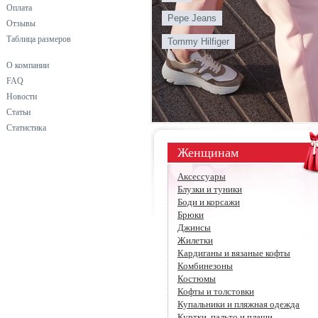
Оплата
Pepe Jeans
Отзывы
Таблица размеров
Tommy Hilfiger
О компании
FAQ
Новости
Статьи
Статистика
Женщинам
Аксессуары
Блузки и туники
Боди и корсажи
Брюки
Джинсы
Жилетки
Кардиганы и вязаные кофты
Комбинезоны
Костюмы
Кофты и толстовки
Купальники и пляжная одежда
Куртки, пальто и плащи