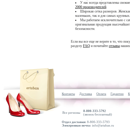
У нас всегда представлены свежи
2000 производителей
.
Широкая сетка размеров. Женская 
маленьких, так и для самых крупных
Мы работаем исключительно с с
оригинальная продукция высочайше
безопасности.
Если вы все еще не верите в то, что пок
разделу
FAQ
и почитайте
отзывы
наших 
Контакты
Доставка
Оплата
Гарантии
К
8-800-333-5792
Все регионы
(звонок бесплатный)
Отдел доставки:
8-800-333-5793
Электронная почта:
info@artaban.ru