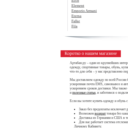
Ecco
Element
Emporio Armani
Eterna
Falke
Fila
Коротко о нашем магазине
Артабан.ру – один из крупнейших интер
одежду, спортивные товары, обувь, куп
что-то для себя – у нас представлено п
Мы доставляем одежду по всей России б
ускоренная почта EMS, самовывоз и ав
ускорением сроков доставки. Мы также
и
полезные статьи
, и заботимся о подк
Если вы хотите купить одежду и обувь 
Заказ без предоплаты исключает 
Возможен
возврат
товара без как
Доставка из Германии и США в теч
Для вас работает система отслеж
Личному Кабинету.