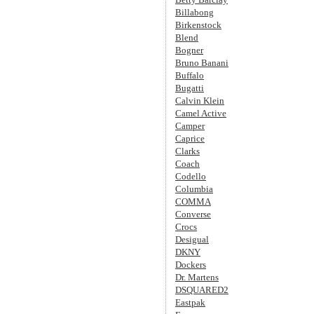
Billabong
Birkenstock
Blend
Bogner
Bruno Banani
Buffalo
Bugatti
Calvin Klein
Camel Active
Camper
Caprice
Clarks
Coach
Codello
Columbia
COMMA
Converse
Crocs
Desigual
DKNY
Dockers
Dr. Martens
DSQUARED2
Eastpak