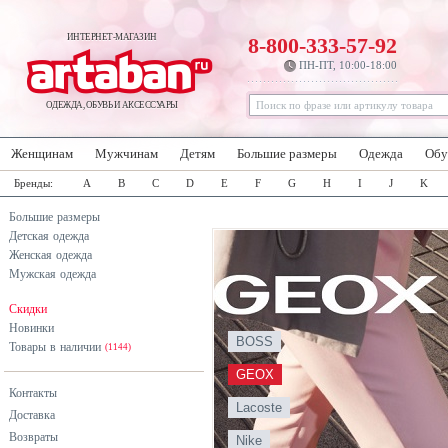
ИНТЕРНЕТ-МАГАЗИН
8-800-333-57-92
ПН-ПТ, 10:00-18:00
ОДЕЖДА, ОБУВЬ И АКСЕССУАРЫ
Женщинам
Мужчинам
Детям
Большие размеры
Одежда
Обу
Бренды:
A
B
C
D
E
F
G
H
I
J
K
Большие размеры
Детская одежда
Женская одежда
Мужская одежда
Скидки
Новинки
BOSS
Товары в наличии
(1144)
GEOX
Контакты
Lacoste
Доставка
Возвраты
Nike