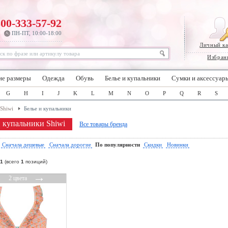
800-333-57-92
ПН-ПТ, 10:00-18:00
Личный к
Избран
ие размеры
Одежда
Обувь
Белье и купальники
Сумки и аксессуар
G
H
I
J
K
L
M
N
O
P
Q
R
S
Shiwi
Белье и купальники
и купальники Shiwi
Все товары бренда
:
Сначала дешевые
Сначала дорогие
По популярности
Скидки
Новинки
1
(всего
1
позиций)
←
→
2 цвета