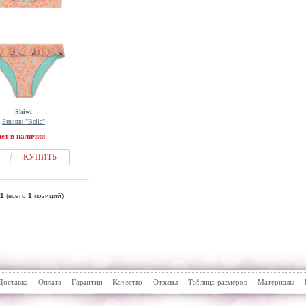
Shiwi
Бикини "Bella"
нет в наличии
КУПИТЬ
1
(всего
1
позиций)
Доставка
Оплата
Гарантии
Качество
Отзывы
Таблица размеров
Материалы