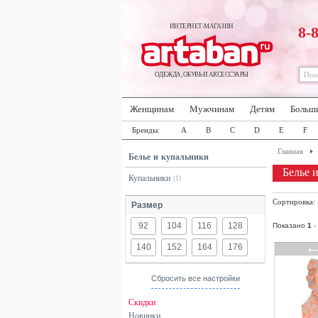
ИНТЕРНЕТ-МАГАЗИН
8-
ОДЕЖДА, ОБУВЬ И АКСЕССУАРЫ
Женщинам
Мужчинам
Детям
Больш
Бренды:
A
B
C
D
E
F
Главная
Белье и купальники
Белье 
Купальники
(1)
Сортировка
Размер
92
104
116
128
Показано
1
-
140
152
164
176
Сбросить все настройки
Скидки
Новинки