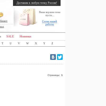
Доставим в любую точку России!
Ваша корзина пока
пуста...
абинет
Схема нашей
работы
ное
ы
SALE
Новинки
T
U
V
W
X
Y
Z
Страницы:
1