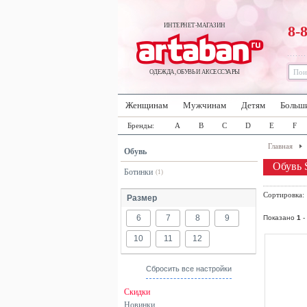
ИНТЕРНЕТ-МАГАЗИН
8-
ОДЕЖДА, ОБУВЬ И АКСЕССУАРЫ
Женщинам
Мужчинам
Детям
Больш
Бренды:
A
B
C
D
E
F
Главная
Обувь
Обувь S
Ботинки
(1)
Сортировка
Размер
6
7
8
9
Показано
1
-
10
11
12
Сбросить все настройки
Скидки
Новинки