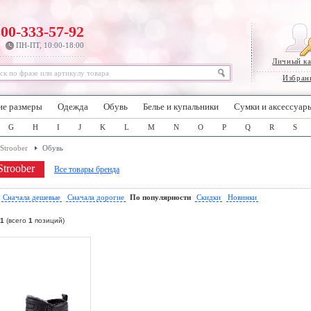
800-333-57-92
ПН-ПТ, 10:00-18:00
Личный к
Избран
ие размеры
Одежда
Обувь
Белье и купальники
Сумки и аксессуар
G
H
I
J
K
L
M
N
O
P
Q
R
S
Stroober
Обувь
troober
Все товары бренда
:
Сначала дешевые
Сначала дорогие
По популярности
Скидки
Новинки
1
(всего
1
позиций)