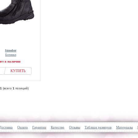
Stroober
Ботинки
нет в наличии
КУПИТЬ
1
(всего
1
позиций)
Доставка
Оплата
Гарантии
Качество
Отзывы
Таблица размеров
Материалы