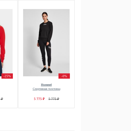
-25%
-0%
Hummel
Спортивная толстовка
 ₽
5 775 ₽
5 775 ₽