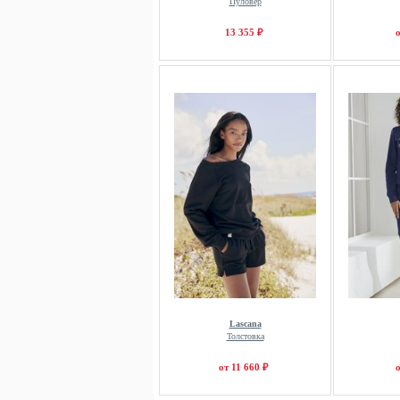
Пуловер
13 355 ₽
о
Lascana
Толстовка
от 11 660 ₽
о