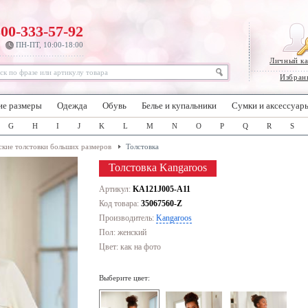
800-333-57-92
ПН-ПТ, 10:00-18:00
Личный к
Избран
ие размеры
Одежда
Обувь
Белье и купальники
Сумки и аксессуар
G
H
I
J
K
L
M
N
O
P
Q
R
S
кие толстовки больших размеров
Толстовка
Толстовка Kangaroos
Артикул:
KA121J005-A11
Код товара:
35067560-Z
Производитель:
Kangaroos
Пол: женский
Цвет:
как на фото
Выберите цвет: