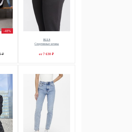
-48%
H.I.S
Спортивные штаны
0 ₽
от 7 630 ₽