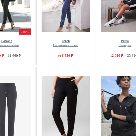
-16%
Lascana
Bench
Puma
ртивные штаны
Спортивные штаны
Сникерсы
0 ₽
11 660 ₽
от 8 530 ₽
12 010 ₽
23 31