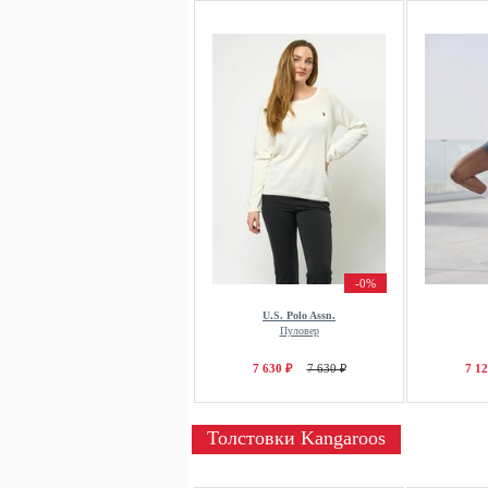
-0%
U.S. Polo Assn.
Пуловер
7 630 ₽
7 630 ₽
7 12
Толстовки Kangaroos