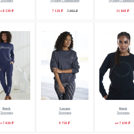
Толстовка
Пуловер с капюшоном
Пуловер с капюшо
т 8 530 ₽
7 120 ₽
7 995 ₽
11 660 ₽
Bench
Lascana
Bench
Толстовка
Толстовка
Толстовка
т 7 630 ₽
9 750 ₽
от 7 630 ₽