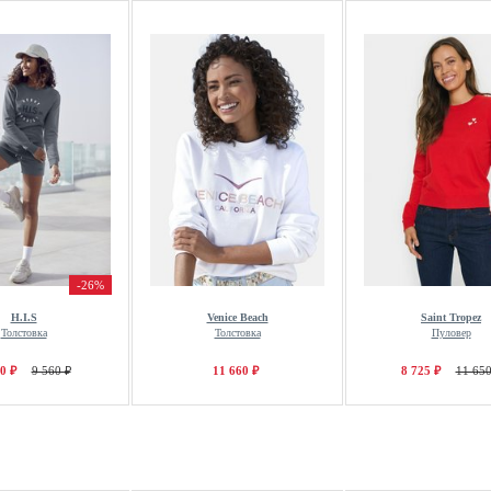
-26%
H.I.S
Venice Beach
Saint Tropez
Толстовка
Толстовка
Пуловер
0 ₽
9 560 ₽
11 660 ₽
8 725 ₽
11 650