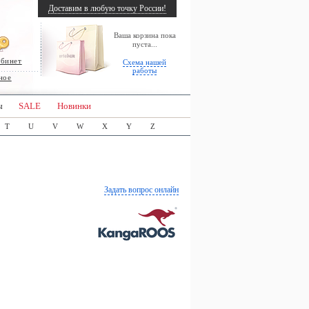
Доставим в любую точку России!
Ваша корзина пока
пуста...
абинет
Схема нашей
работы
ное
ы
SALE
Новинки
T
U
V
W
X
Y
Z
Задать вопрос онлайн