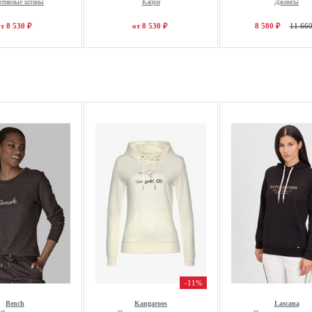
ртивные штаны
Капри
Джинсы
т 8 530 ₽
от 8 530 ₽
8 580 ₽
11 660
-11%
Bench
Kangaroos
Lascana