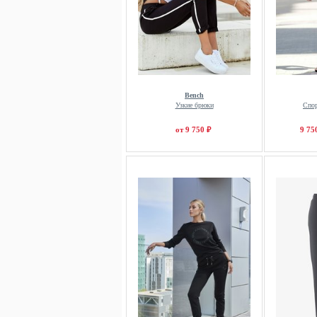
Bench
Узкие брюки
Спо
от 9 750 ₽
9 75