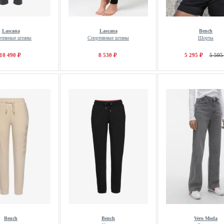
Lascana
Lascana
Bench
ртивные штаны
Спортивные штаны
Шорты
10 490 ₽
8 530 ₽
5 295 ₽
5 595
Bench
Bench
Vero Moda