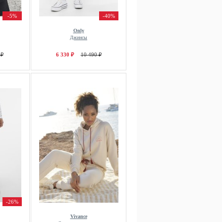
-5%
-40%
Only
Джинсы
 ₽
6 330 ₽
10 490 ₽
-26%
Vivance