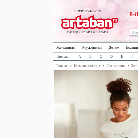
ИНТЕРНЕТ-МАГАЗИН
8-
ОДЕЖДА, ОБУВЬ И АКСЕССУАРЫ
Женщинам
Мужчинам
Детям
Больш
Бренды:
A
B
C
D
E
F
Главная
Большие размеры
Для женщин
Женс