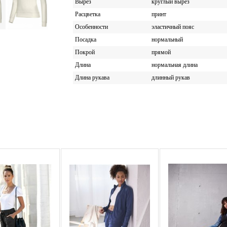
Вырез
круглый вырез
Расцветка
принт
Особенности
эластичный пояс
Посадка
нормальный
Покрой
прямой
Длина
нормальная длина
Длина рукава
длинный рукав