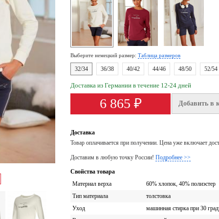
Выберите немецкий размер:
Таблица размеров
32/34
36/38
40/42
44/46
48/50
52/54
Доставка из Германии в течение 12-24 дней
6 865 ₽
Добавить в 
Доставка
Товар оплачивается при получении. Цена уже включает дос
Доставим в любую точку России!
Подробнее >>
Свойства товара
Материал верха
60% хлопок, 40% полиэстер
Тип материала
толстовка
Уход
машинная стирка при 30 град