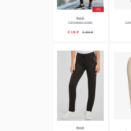
-8%
Bench
Спортивные штаны
Спо
8 530 ₽
9 260 ₽
Bench