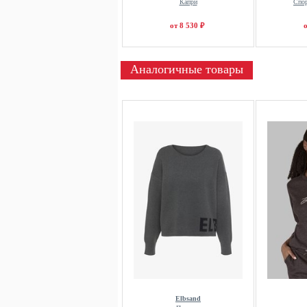
Капри
Спо
от 8 530 ₽
о
Аналогичные товары
Elbsand