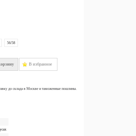
56/58
корзину
В избранное
тавку до склада в Москве и таможенные пошлины.
усах