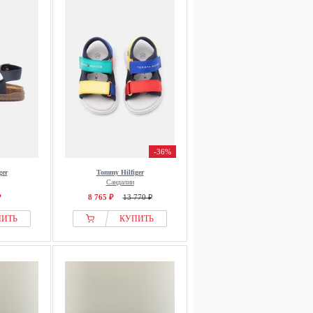
-36%
ger
Tommy Hilfiger
Сандалии
₽
8 765 ₽
13 770 ₽
ПИТЬ
КУПИТЬ