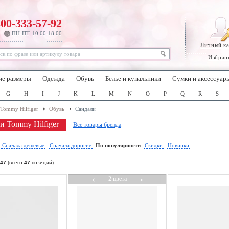
800-333-57-92
ПН-ПТ, 10:00-18:00
Личный к
Избран
ие размеры
Одежда
Обувь
Белье и купальники
Сумки и аксессуар
G
H
I
J
K
L
M
N
O
P
Q
R
S
Tommy Hilfiger
Обувь
Сандали
и Tommy Hilfiger
Все товары бренда
:
Сначала дешевые
Сначала дорогие
По популярности
Скидки
Новинки
47
(всего
47
позиций)
←
→
2 цвета