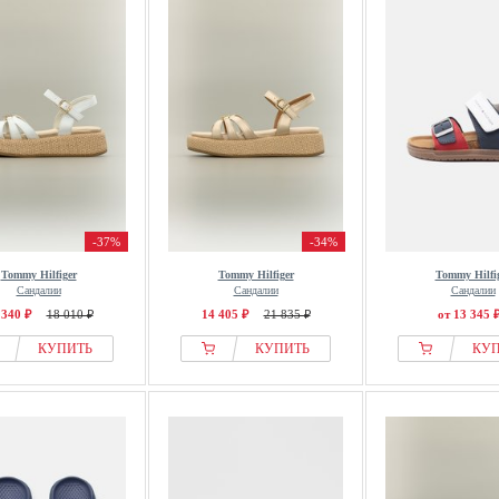
-37%
-34%
Tommy Hilfiger
Tommy Hilfiger
Tommy Hilfi
Сандалии
Сандалии
Сандалии
 340 ₽
18 010 ₽
14 405 ₽
21 835 ₽
от 13 345 
КУПИТЬ
КУПИТЬ
КУ