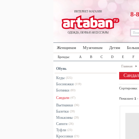
ИНТЕРНЕТ-МАГАЗИН
8-
ОДЕЖДА, ОБУВЬ И АКСЕССУАРЫ
Женщинам
Мужчинам
Детям
Больш
Бренды:
A
B
C
D
E
F
Главная
Обувь
Сандал
Кеды
(325)
Босоножки
(119)
Сортировка
Ботинки
(83)
Сандали
(47)
Показано
1
-
Вьетнамки
(36)
Балетки
(28)
Мокасины
(28)
Сапоги
(26)
Туфли
(23)
Кроссовки
(21)