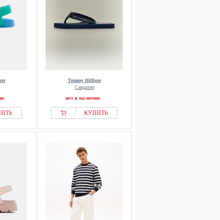
ger
Tommy Hilfiger
Сандалии
ии
нет в наличии
ПИТЬ
КУПИТЬ