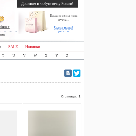
Доставим в любую точку России!
Ваша корзина пока
пуста...
абинет
Схема нашей
работы
ное
ы
SALE
Новинки
T
U
V
W
X
Y
Z
Страницы:
1