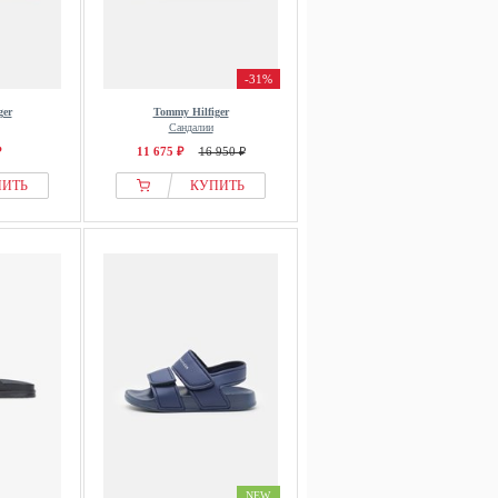
-31%
ger
Tommy Hilfiger
Сандалии
₽
11 675 ₽
16 950 ₽
ПИТЬ
КУПИТЬ
NEW