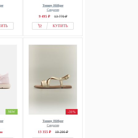
ger
Tommy Hilfiger
Сандалии
9 495 ₽
13 770 ₽
ПИТЬ
КУПИТЬ
NEW
-31%
ger
Tommy Hilfiger
Сандалии
ии
13 355 ₽
19 290 ₽