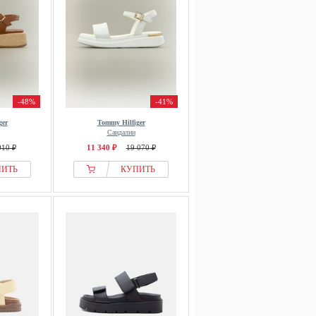
-48%
-41%
ger
Tommy Hilfiger
Сандалии
010 ₽
11 340 ₽
19 070 ₽
ПИТЬ
КУПИТЬ