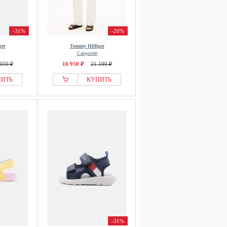
-31%
-20%
ger
Tommy Hilfiger
Сандалии
950 ₽
16 950 ₽
21 190 ₽
ПИТЬ
КУПИТЬ
-31%