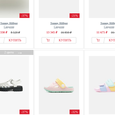
-37%
-21%
Tommy Hilfiger
Tommy Hilfiger
Tommy Hilfi
Сандалии
Сандалии
Сандалии
 330 ₽
8 520 ₽
13 345 ₽
16 950 ₽
11 675 ₽
16 
КУПИТЬ
КУПИТЬ
КУ
←
→
2 цвета
-37%
-32%