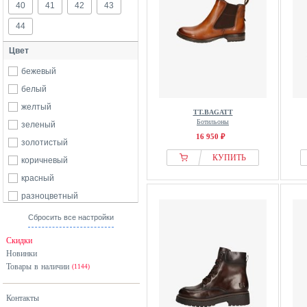
40
41
42
43
44
Цвет
бежевый
белый
желтый
TT.BAGATT
Ботильоны
зеленый
16 950 ₽
золотистый
КУПИТЬ
коричневый
красный
разноцветный
розовый
Сбросить все настройки
серебристый
Скидки
серый
Новинки
Товары в наличии
синий
(1144)
черный
Контакты