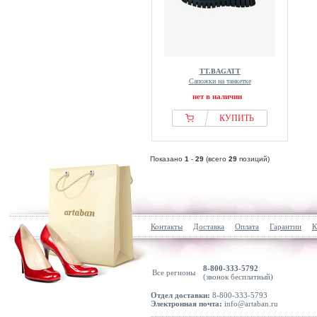
TT.BAGATT
Сапожки на танкетке
нет в наличии
КУПИТЬ
Показано
1
-
29
(всего
29
позиций)
Контакты
Доставка
Оплата
Гарантии
К
8-800-333-5792
Все регионы
(звонок бесплатный)
Отдел доставки:
8-800-333-5793
Электронная почта:
info@artaban.ru