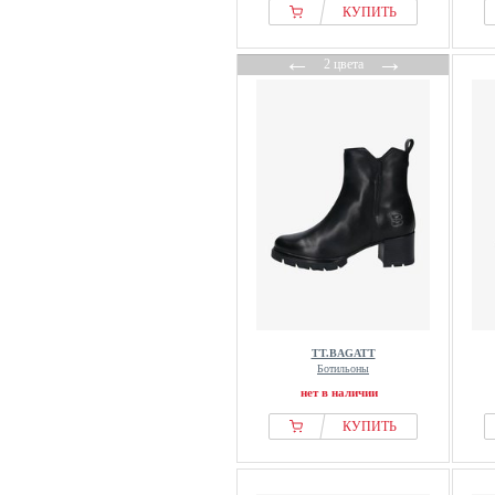
КУПИТЬ
←
→
2 цвета
TT.BAGATT
Ботильоны
нет в наличии
КУПИТЬ