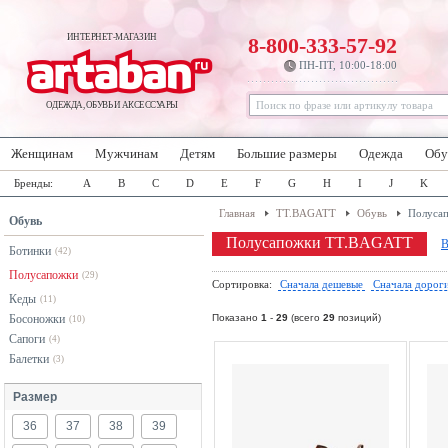
ИНТЕРНЕТ-МАГАЗИН
8-800-333-57-92
ПН-ПТ, 10:00-18:00
ОДЕЖДА, ОБУВЬ И АКСЕССУАРЫ
Женщинам
Мужчинам
Детям
Большие размеры
Одежда
Обу
Бренды:
A
B
C
D
E
F
G
H
I
J
K
Главная
TT.BAGATT
Обувь
Полуса
Обувь
Полусапожки TT.BAGATT
В
Ботинки
(42)
Полусапожки
(29)
Сортировка:
Сначала дешевые
Сначала дорог
Кеды
(11)
Босоножки
Показано
1
-
29
(всего
29
позиций)
(10)
Сапоги
(4)
Балетки
(3)
Размер
36
37
38
39