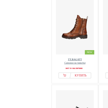
NEW
TT.BAGATT
Сапожки на танкетке
нет в наличии
КУПИТЬ