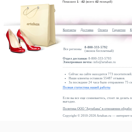
Показано
1
-
42
(всего
42
позиций)
Контакты
Доставка
Оплата
Гарантии
К
8-800-333-5792
Все регионы
(звонок бесплатный)
Отдел доставки:
8-800-333-5793
Электронная почта:
info@artaban.ru
Сейчас на сайте находится 773 посетителей
Наши клиенты оставили 55487 отзывов.
За последние 24 часа было отправлено 75 с
Полная статистика нашей работы
Если вы все еще сомневаетесь, стоит ли делать 
выгодно.
Политика ООО "Артабана" в отношении обрабо
Copyright © 2010-2026 Artaban.ru — интернет-