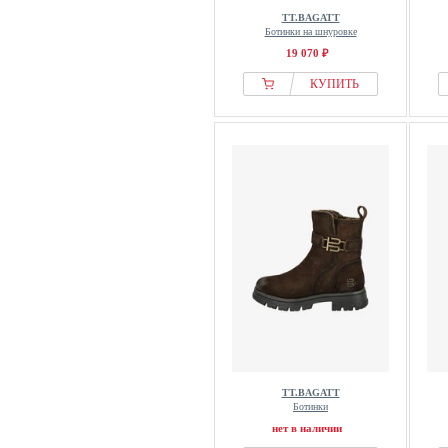
TT.BAGATT
Ботинки на шнуровке
19 070 ₽
КУПИТЬ
TT.BAGATT
Ботинки
нет в наличии