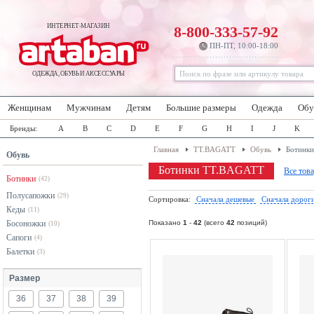
ИНТЕРНЕТ-МАГАЗИН
8-800-333-57-92
ПН-ПТ, 10:00-18:00
ОДЕЖДА, ОБУВЬ И АКСЕССУАРЫ
Женщинам
Мужчинам
Детям
Большие размеры
Одежда
Обу
Бренды:
A
B
C
D
E
F
G
H
I
J
K
Главная
TT.BAGATT
Обувь
Ботинки
Обувь
Ботинки TT.BAGATT
Все тов
Ботинки
(42)
Полусапожки
(29)
Сортировка:
Сначала дешевые
Сначала дорог
Кеды
(11)
Босоножки
Показано
1
-
42
(всего
42
позиций)
(10)
Сапоги
(4)
Балетки
(3)
Размер
36
37
38
39