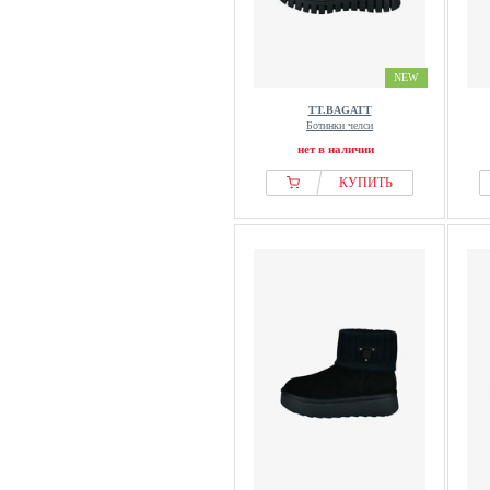
NEW
TT.BAGATT
Ботинки челси
нет в наличии
КУПИТЬ