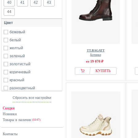
40
41
42
43
44
Цвет
бежевый
белый
желтый
TT.BAGATT
Ботинки
зеленый
от 19 070 ₽
золотистый
КУПИТЬ
коричневый
красный
разноцветный
розовый
Сбросить все настройки
серебристый
Скидки
серый
Новинки
Товары в наличии
синий
(1147)
черный
Контакты