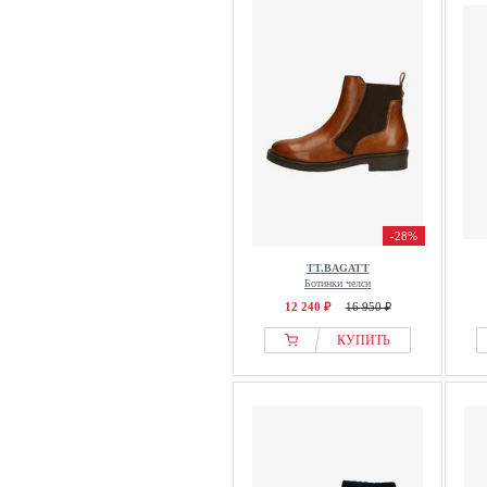
-28%
TT.BAGATT
Ботинки челси
12 240 ₽
16 950 ₽
КУПИТЬ