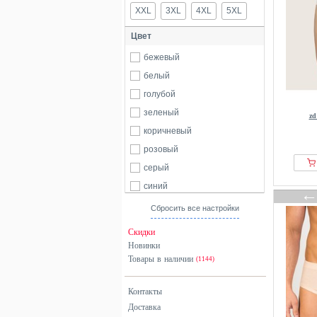
XXL
3XL
4XL
5XL
Цвет
бежевый
белый
голубой
зеленый
z
коричневый
розовый
серый
синий
черный
Сбросить все настройки
Скидки
Новинки
Товары в наличии
(1144)
Контакты
Доставка