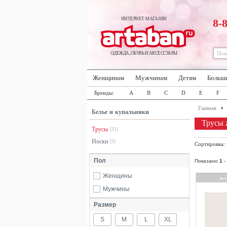
ИНТЕРНЕТ-МАГАЗИН
8-
ОДЕЖДА, ОБУВЬ И АКСЕССУАРЫ
Женщинам
Мужчинам
Детям
Больш
Бренды:
A
B
C
D
E
F
Главная
Белье и купальники
Трусы
Трусы
(21)
Носки
(2)
Сортировка
Пол
Показано
1
-
Женщины
Мужчины
Размер
S
M
L
XL