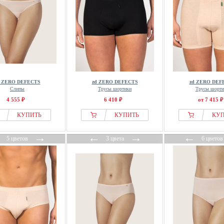
d ZERO DEFECTS
zd ZERO DEFECTS
zd ZERO DEF
Слипы
Трусы шортики
Трусы шорти
4 555 ₽
6 410 ₽
от 7 415 ₽
КУПИТЬ
КУПИТЬ
КУ
←
→
←
→
←
5 цветов
3 цвета
6 цветов