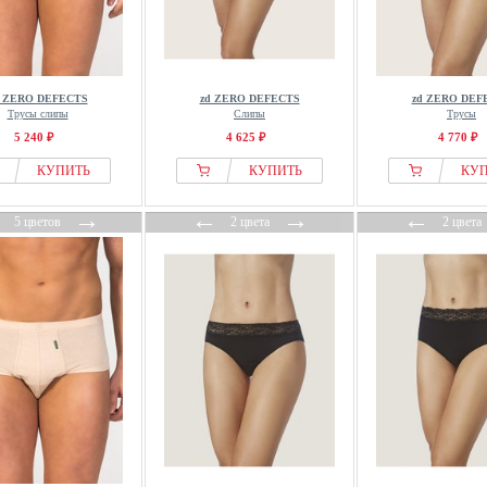
d ZERO DEFECTS
zd ZERO DEFECTS
zd ZERO DEF
Трусы слипы
Слипы
Трусы
5 240 ₽
4 625 ₽
4 770 ₽
КУПИТЬ
КУПИТЬ
КУ
←
→
←
→
←
5 цветов
2 цвета
2 цвета