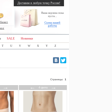
Доставим в любую точку России!
Ваша корзина пока
пуста...
абинет
Схема нашей
работы
ное
ы
SALE
Новинки
T
U
V
W
X
Y
Z
Страницы:
1
→
←
→
4 цвета