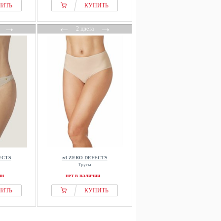
ПИТЬ
КУПИТЬ
→
←
→
2 цвета
ECTS
zd ZERO DEFECTS
Трусы
ии
нет в наличии
ПИТЬ
КУПИТЬ