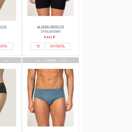
ECTS
zd ZERO DEFECTS
Трусы шортики
8 615 ₽
ПИТЬ
КУПИТЬ
→
←
→
2 цвета