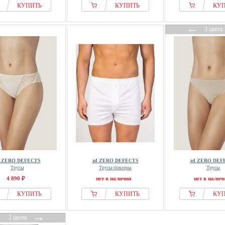
КУПИТЬ
КУПИТЬ
КУ
←
3 цвета
d ZERO DEFECTS
zd ZERO DEFECTS
zd ZERO DEF
Трусы
Трусы-боксеры
Трусы
4 890 ₽
нет в наличии
нет в налич
КУПИТЬ
КУПИТЬ
КУ
←
→
2 цвета