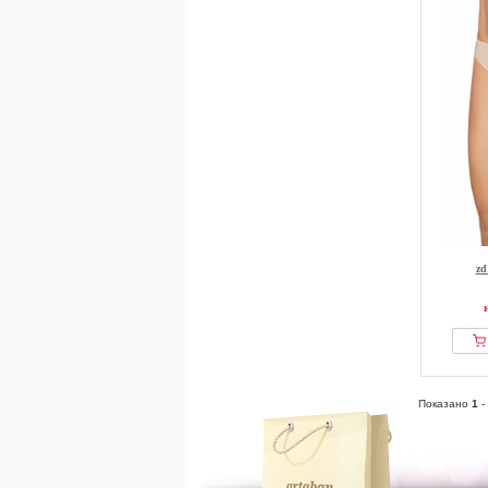
z
Показано
1
-