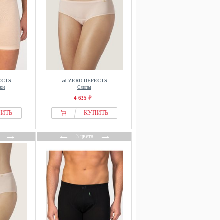
ECTS
zd ZERO DEFECTS
ки
Слипы
4 625 ₽
ПИТЬ
КУПИТЬ
→
←
→
3 цвета