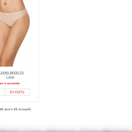
d ZERO DEFECTS
Слипы
нет в наличии
КУПИТЬ
21
(всего
21
позиций)