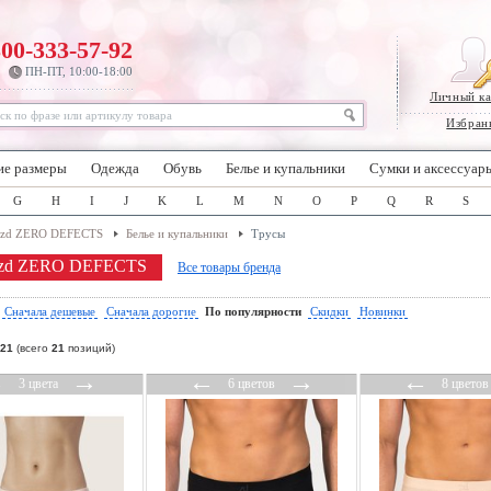
800-333-57-92
ПН-ПТ, 10:00-18:00
Личный к
Избран
ие размеры
Одежда
Обувь
Белье и купальники
Сумки и аксессуар
G
H
I
J
K
L
M
N
O
P
Q
R
S
zd ZERO DEFECTS
Белье и купальники
Трусы
 zd ZERO DEFECTS
Все товары бренда
:
Сначала дешевые
Сначала дорогие
По популярности
Скидки
Новинки
21
(всего
21
позиций)
←
→
←
→
←
3 цвета
6 цветов
8 цветов