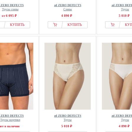
d ZERO DEFECTS
zd ZERO DEFECTS
zd ZERO DEF
Трусы слипы
Слипы
Трусы
от 6 095 ₽
4 890 ₽
5 010 ₽
КУПИТЬ
КУПИТЬ
КУ
d ZERO DEFECTS
zd ZERO DEFECTS
zd ZERO DEF
Трусы шортики
Трусы
Трусы
нет в наличии
5 010 ₽
4 890 ₽