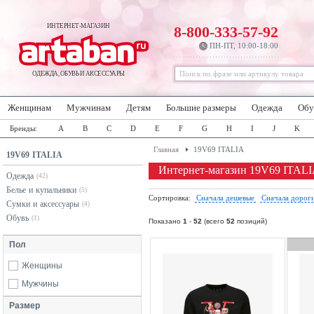
ИНТЕРНЕТ-МАГАЗИН
8-800-333-57-92
ПН-ПТ, 10:00-18:00
ОДЕЖДА, ОБУВЬ И АКСЕССУАРЫ
Женщинам
Мужчинам
Детям
Большие размеры
Одежда
Обу
Бренды:
A
B
C
D
E
F
G
H
I
J
K
Главная
19V69 ITALIA
19V69 ITALIA
Интернет-магазин 19V69 ITAL
Одежда
(42)
Белье и купальники
(5)
Сортировка:
Сначала дешевые
Сначала дорог
Сумки и аксессуары
(4)
Обувь
(1)
Показано
1
-
52
(всего
52
позиций)
Пол
Женщины
Мужчины
Размер