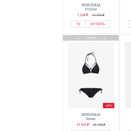
19V69 ITALIA
Футболка
7 120 ₽
13 355 ₽
КУПИТЬ
←
→
3 цвета
-48%
19V69 ITALIA
Бикини
13 355 ₽
25 440 ₽