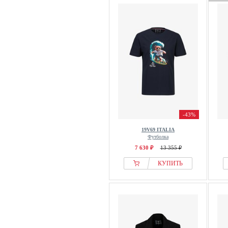
-43%
19V69 ITALIA
Футболка
7 630 ₽
13 355 ₽
КУПИТЬ