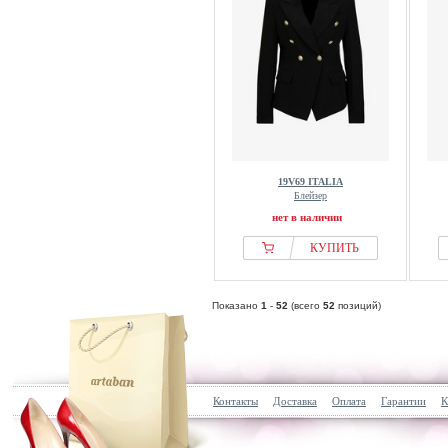
19V69 ITALIA
Блейзер
нет в наличии
КУПИТЬ
Показано
1
-
52
(всего
52
позиций)
Контакты
Доставка
Оплата
Гарантии
К