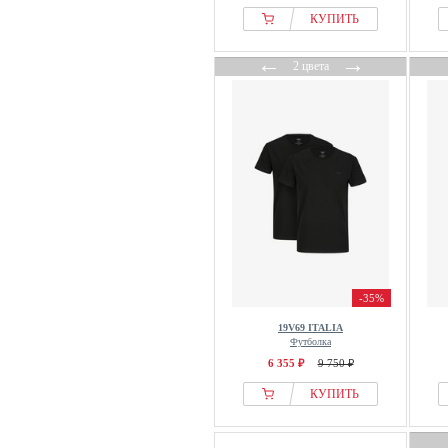
КУПИТЬ
←
→
2 цвета
-35%
19V69 ITALIA
Футболка
6 355 ₽
9 750 ₽
КУПИТЬ