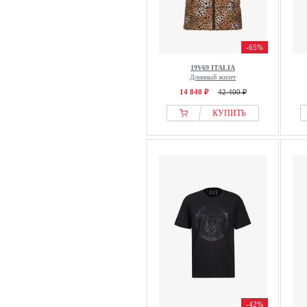
-65%
19V69 ITALIA
Длинный жилет
14 840 ₽
42 400 ₽
КУПИТЬ
-42%