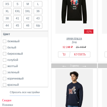
XS
S
M
L
XL
XXL
3XL
36
38
41
42
43
44
45
46
б/р
-52%
Цвет
19V69 ITALIA
бежевый
Худи
12 240 ₽
25 440 ₽
белый
бирюзовый
КУПИТЬ
голубой
←
→
3 цвета
желтый
зеленый
коричневый
красный
розовый
Сбросить все настройки
серый
Скидки
синий
Новинки