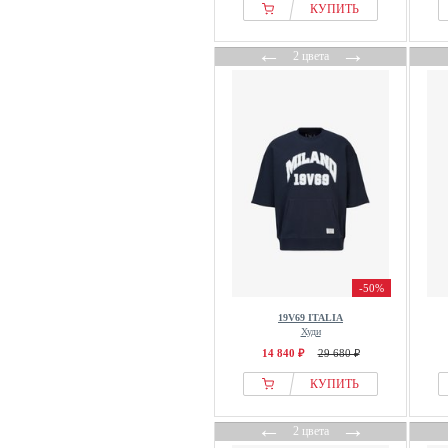
КУПИТЬ
←
→
2 цвета
-50%
19V69 ITALIA
Худи
14 840 ₽
29 680 ₽
КУПИТЬ
←
→
2 цвета