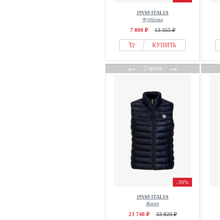
19V69 ITALIA
Футболка
7 800 ₽
13 355 ₽
КУПИТЬ
←
→
2 цвета
-30%
19V69 ITALIA
Жилет
23 740 ₽
33 920 ₽