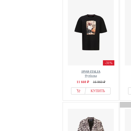
-31%
19V69 ITALIA
Футболка
11 660 ₽
16 960 ₽
КУПИТЬ