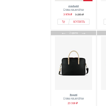
even&odd
Сумка для ноутбука
3 970 ₽
5 295 ₽
КУПИТЬ
←
→
2 цвета
Bugatti
Сумка для ноутбука
23 310 ₽