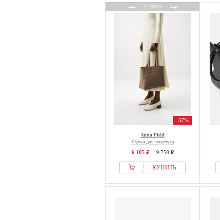
←
→
2 цвета
-37%
Anna Field
Сумка для ноутбука
6 105 ₽
9 750 ₽
КУПИТЬ