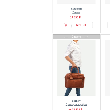
Samsonite
Рюкзак
27 350 ₽
КУПИТЬ
←
→
2 цвета
Burkely
Сумка для ноутбука
от 25 430 ₽