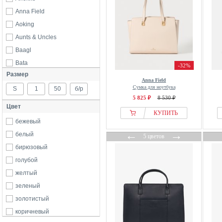
Anna Field
Aoking
Aunts & Uncles
Baagl
Bata
-32%
Размер
Bellroy
Anna Field
Сумка для ноутбука
S
Bimba Y Lola
1
50
б/р
5 825 ₽
8 530 ₽
Bogner
Цвет
КУПИТЬ
Bonastre
бежевый
BOSS
←
→
белый
5 цветов
Bree
бирюзовый
Brics
голубой
Bugatti
желтый
Burkely
зеленый
By Malene Birger
золотистый
Camel Active
коричневый
Castelijn & Beerens