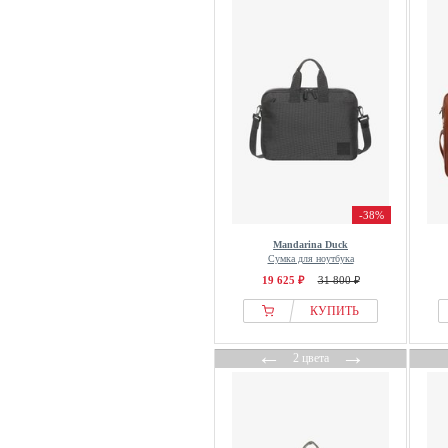
Pier One
Pierre Cardin
Piquadro
Police
PORSCHE Design
Puma
Rains
Rieker
-38%
RYŁKO
Mandarina Duck
Samantha Look
Сумка для ноутбука
19 625 ₽
31 800 ₽
Samsonite
Sandqvist
КУПИТЬ
sandro
←
→
2 цвета
SENSES.THE LABEL
still nordic
Strellson Sportswear
TATUUM