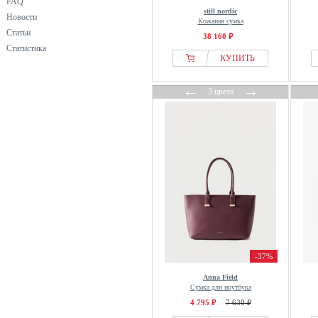
FAQ
GANT
still nordic
Новости
Кожаная сумка
Gaston Luga
Статьи
38 160 ₽
Got Bag
Статистика
КУПИТЬ
Greenburry
Guess
←
→
3 цвета
Gusti Leder
Hedgren
Hexagona
Heys
HOLZRICHTER Berlin
Howard London
Isabel Bernard
Jette
Jost
-37%
Karl Lagerfeld
Anna Field
Kipling
Сумка для ноутбука
Lancel
4 795 ₽
7 630 ₽