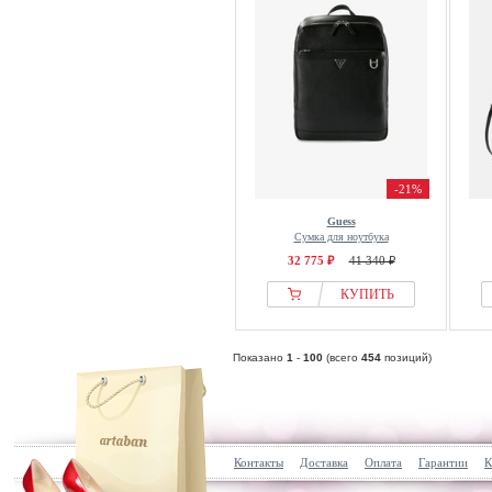
-21%
Guess
Сумка для ноутбука
32 775 ₽
41 340 ₽
КУПИТЬ
Показано
1
-
100
(всего
454
позиций)
Контакты
Доставка
Оплата
Гарантии
К