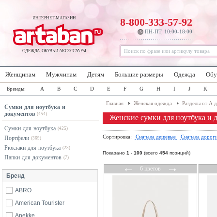
ИНТЕРНЕТ-МАГАЗИН
8-800-333-57-92
ПН-ПТ, 10:00-18:00
ОДЕЖДА, ОБУВЬ И АКСЕССУАРЫ
Женщинам
Мужчинам
Детям
Большие размеры
Одежда
Обу
Бренды:
A
B
C
D
E
F
G
H
I
J
K
Главная
Женская одежда
Разделы от А 
Сумки для ноутбука и
документов
(454)
Женские сумки для ноутбука и 
Сумки для ноутбука
(425)
Сортировка:
Сначала дешевые
Сначала дорог
Портфели
(369)
Рюкзаки для ноутбука
(23)
Показано
1
-
100
(всего
454
позиций)
Папки для документов
(7)
←
→
6 цветов
Бренд
ABRO
American Tourister
Anekke