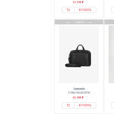
12 230 ₽
КУПИТЬ
←
→
2 цвета
Samsonite
Сумка для ноутбука
42 190 ₽
КУПИТЬ