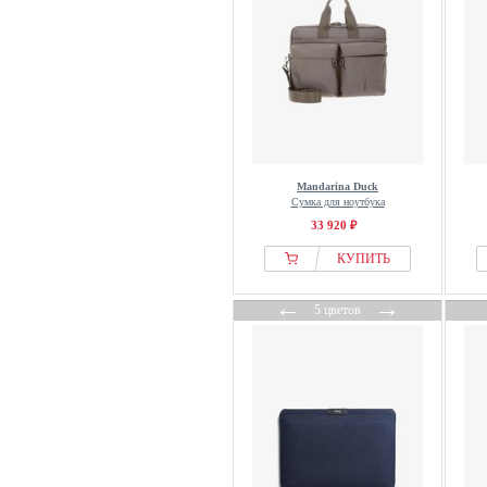
Ted Baker
THE BRIDGE
The Chesterfield Brand
The Kooples
Thule
Tiger of Sweden
Mandarina Duck
Tommy Hilfiger
Сумка для ноутбука
Tucano
33 920 ₽
Valentino
КУПИТЬ
VENEZIA
←
→
Victoria Hyde
5 цветов
VUCH
Wittchen
Wojas
X-zone
YOURTURN
Zign