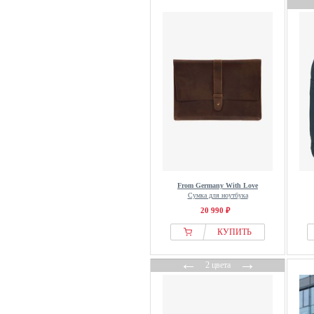
From Germany With Love
Сумка для ноутбука
20 990 ₽
КУПИТЬ
←
→
2 цвета