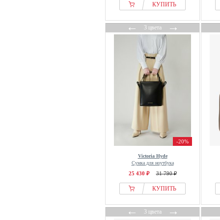
Le Tanneur
КУПИТЬ
LEVIS
←
→
3 цвета
Levis®
Liu Jo
LOLA CASADEMUNT
Mads Nørgaard
Mandarina Duck
Mango
Massimo Dutti
Michael Kors
MISAKO
-20%
Moschino
MSCH COPENHAGEN
Victoria Hyde
Сумка для ноутбука
Napapijri
25 430 ₽
31 790 ₽
Nike
КУПИТЬ
Osprey
Paul Costelloe
←
→
3 цвета
Picard