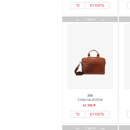
КУПИТЬ
←
→
2 цвета
Jette
Сумка для ноутбука
63 390 ₽
КУПИТЬ
←
→
2 цвета