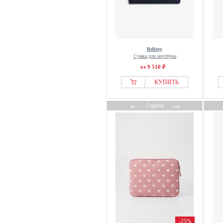
Bellroy
Сумка для ноутбука
от 9 510 ₽
КУПИТЬ
←
→
2 цвета
-25%