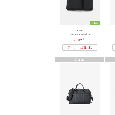
NEW
Rains
Сумка для ноутбука
14 830 ₽
КУПИТЬ
←
→
2 цвета