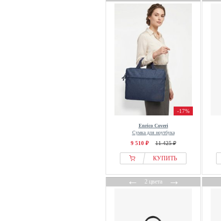
-17%
Enrico Coveri
Сумка для ноутбука
9 510 ₽
11 425 ₽
КУПИТЬ
←
→
2 цвета