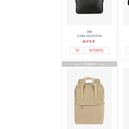
Jost
Сумка для ноутбука
40 070 ₽
КУПИТЬ
←
→
4 цвета