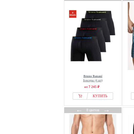
Bruno Banani
Боксеры (4 шт)
от 7 245 ₽
КУПИТЬ
←
→
8 цветов