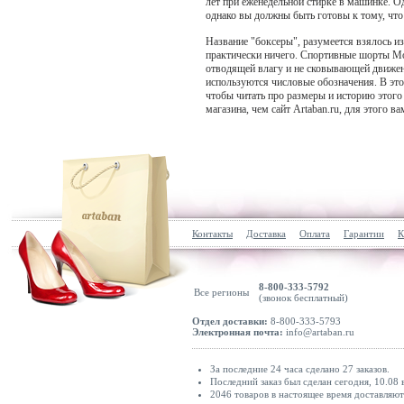
лет при еженедельной стирке в машинке. Од
однако вы должны быть готовы к тому, что
Название "боксеры", разумеется взялось и
практически ничего. Спортивные шорты Мох
отводящей влагу и не сковывающей движени
используются числовые обозначения. В этом 
чтобы читать про размеры и историю этого 
магазина, чем сайт Artaban.ru, для этого ва
Контакты
Доставка
Оплата
Гарантии
К
8-800-333-5792
Все регионы
(звонок бесплатный)
Отдел доставки:
8-800-333-5793
Электронная почта:
info@artaban.ru
За последние 24 часа сделано 27 заказов.
Последний заказ был сделан сегодня, 10.08 
2046 товаров в настоящее время доставляю