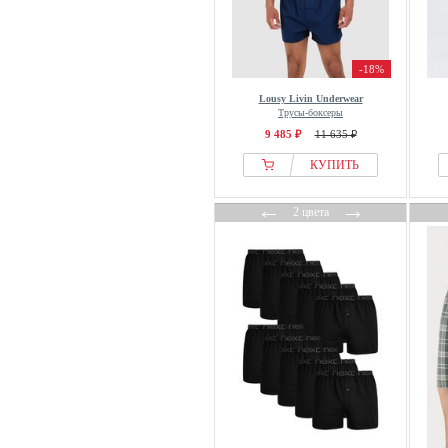
-18%
Lousy Livin Underwear
Трусы-боксеры
9 485 ₽
11 635 ₽
КУПИТЬ
←
→
2 цвета