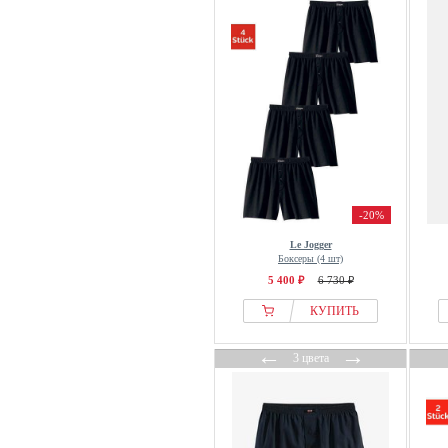
Sloggi
SNOCKS
STHUGE
Tapout
TEXEMP
Thinking MU
Tom Tailor
Tommy Hilfiger
Under Armour
-20%
Urban Classics
Le Jogger
Боксеры (4 шт)
WE Fashion
5 400 ₽
6 730 ₽
Yamamay
КУПИТЬ
zd ZERO DEFECTS
←
→
3 цвета