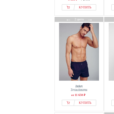
КУПИТЬ
←
→
2 цвета
Jockey
Трусы-боксеры
от 11 650 ₽
КУПИТЬ