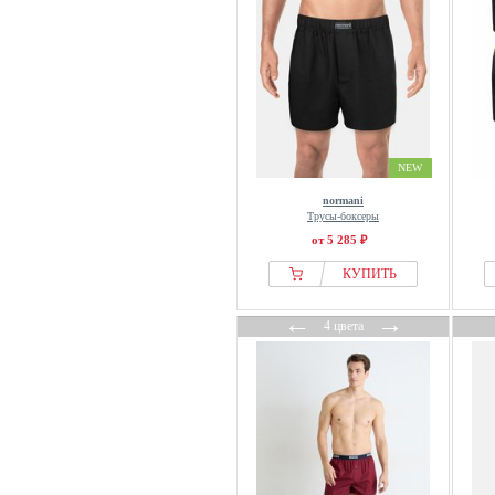
NEW
normani
Трусы-боксеры
от 5 285 ₽
КУПИТЬ
←
→
4 цвета