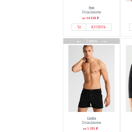
Next
Трусы-боксеры
от 14 630 ₽
КУПИТЬ
←
→
2 цвета
Ceceba
Трусы-боксеры
от 5 295 ₽