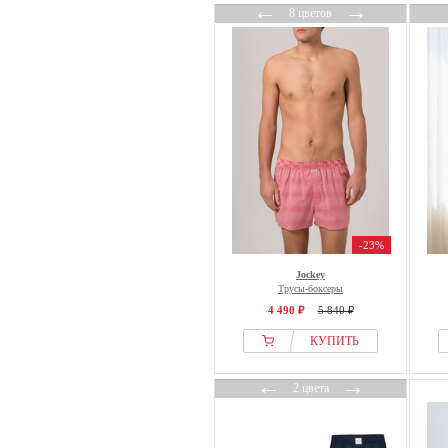
←
→
8 цветов
-23%
Jockey
Трусы-боксеры
4 490 ₽
5 840 ₽
КУПИТЬ
←
→
2 цвета