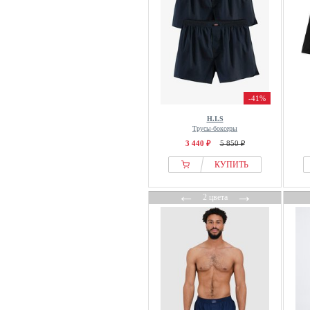
-41%
H.I.S
Трусы-боксеры
3 440 ₽
5 850 ₽
КУПИТЬ
←
→
2 цвета