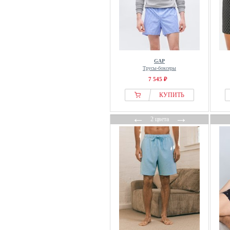
GAP
Трусы-боксеры
7 545 ₽
КУПИТЬ
←
→
2 цвета