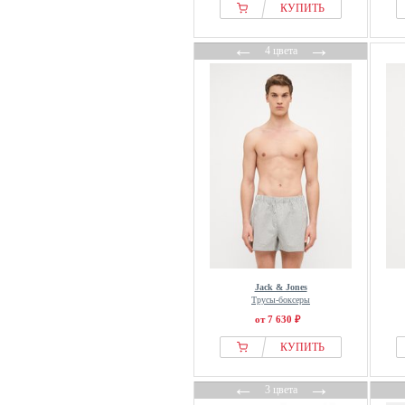
Massimo Dutti
КУПИТЬ
Men Plus
←
→
4 цвета
MEY
MG-1
Moschino
Mustang
Next
Nike
normani
Nur Die
OFF-WHITE
Phil & Co.
Jack & Jones
Pier One
Трусы-боксеры
Pockies
от 7 630 ₽
Scalpers
КУПИТЬ
Schiesser
←
→
Seidensticker
3 цвета