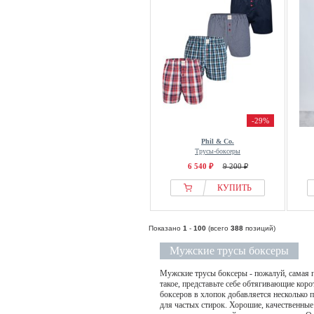
-29%
Phil & Co.
Трусы-боксеры
6 540 ₽
9 200 ₽
КУПИТЬ
Показано
1
-
100
(всего
388
позиций)
Мужские трусы боксеры
Мужские трусы боксеры - пожалуй, самая п
такое, представьте себе обтягивающие кор
боксеров в хлопок добавляется несколько 
для частых стирок. Хорошие, качественные т