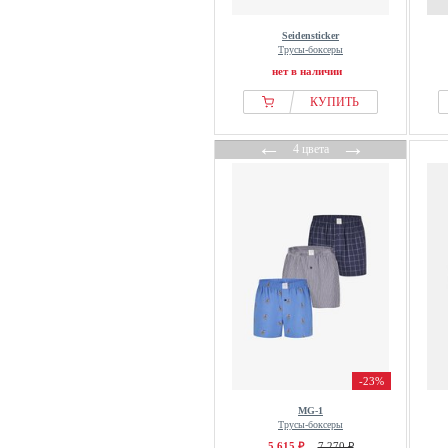
Seidensticker
Трусы-боксеры
нет в наличии
КУПИТЬ
←
→
4 цвета
-23%
MG-1
Трусы-боксеры
5 615 ₽
7 270 ₽