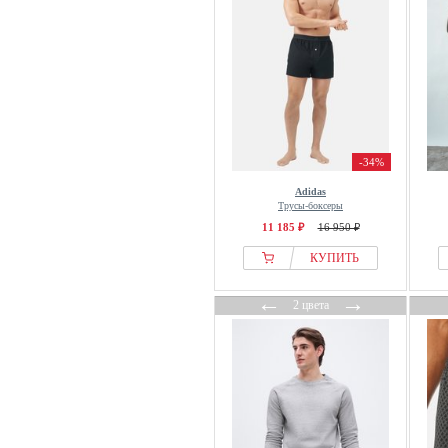
-34%
Adidas
Трусы-боксеры
11 185 ₽
16 950 ₽
КУПИТЬ
←
→
2 цвета