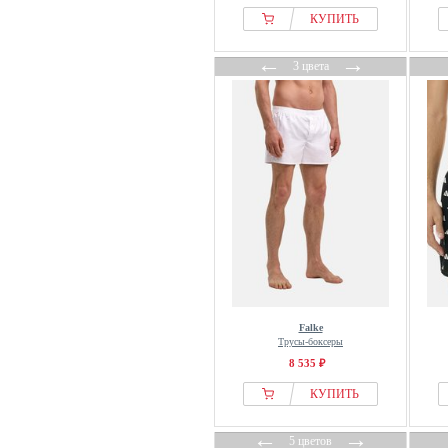
КУПИТЬ
←
→
3 цвета
Falke
Трусы-боксеры
8 535 ₽
КУПИТЬ
←
→
5 цветов