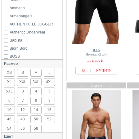
Adidas
Ammann
Armedangels
AUTHENTIC LE JOGGER
Authentic Underwear
Babista
Bjorn Borg
H.I.S
Боксеры (2 шт)
BOSS
от 4 965 ₽
Размер
Brandit
КУПИТЬ
XS
Bruno Banani
S
M
L
Buffalo
XL
XXL
3XL
4XL
←
→
2 цвета
Bugatti
5XL
3
4
5
Calida
6
7
8
9
Calvin Klein
10
12
14
16
Carne Bollente
46
48
50
52
Ceceba
54
56
58
Cristiano Ronaldo CR7
Цвет
DANISH ENDURANCE