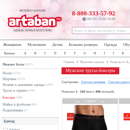
ИНТЕРНЕТ-МАГАЗИН
8-800-333-57-92
ПН-ПТ, 10:00-18:00
ОДЕЖДА, ОБУВЬ И АКСЕССУАРЫ
Женщинам
Мужчинам
Детям
Большие размеры
Одежда
Обу
Бренды:
A
B
C
D
E
F
G
H
I
J
K
Главная
Мужская одежда
Разделы от А 
Нижнее белье
(8157)
Мужские трусы-боксеры
Носки
(2763)
Шортики
(2575)
Сортировка:
Сначала дешевые
Сначала дорог
Ночная и домашняя одежда
(1693)
Трусы и стринги
(619)
Показано
1
-
100
(всего
388
позиций)
Боксеры
(388)
←
→
3 цвета
Майки и футболки
(89)
Подштанники
(2)
Бренд