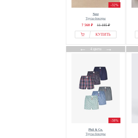
-32%
Next
Трусы-боксеры
7 560 ₽
11 195 ₽
КУПИТЬ
←
→
4 цвета
-38%
Phil & Co.
Трусы-боксеры