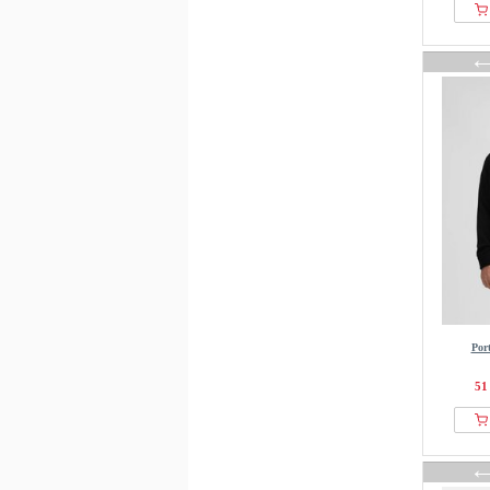
Callaway
Calliope
Calvin Klein
Camel Active
CAMPERLAB
Carhartt WIP
CARISMA
Carl Gross
CARLO COLUCCI
Carne Bollente
CARS JEANS
Casa Moda
CASH-MERE
Por
Cast Iron
51
Casual Friday
Cavalli Uomo
CG – Club of Gents
CHASIN