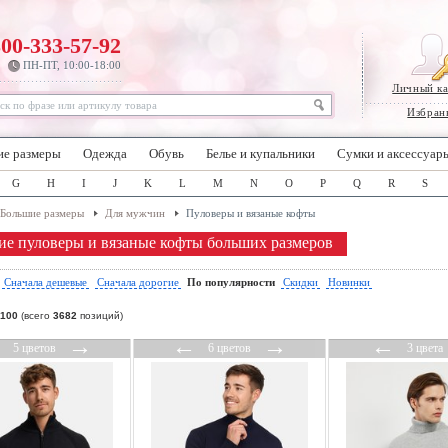
800-333-57-92
ПН-ПТ, 10:00-18:00
Личный к
Избран
ие размеры
Одежда
Обувь
Белье и купальники
Сумки и аксессуар
G
H
I
J
K
L
M
N
O
P
Q
R
S
Большие размеры
Для мужчин
Пуловеры и вязаные кофты
е пуловеры и вязаные кофты больших размеров
:
Сначала дешевые
Сначала дорогие
По популярности
Скидки
Новинки
100
(всего
3682
позиций)
←
→
←
→
←
5 цветов
6 цветов
3 цвета