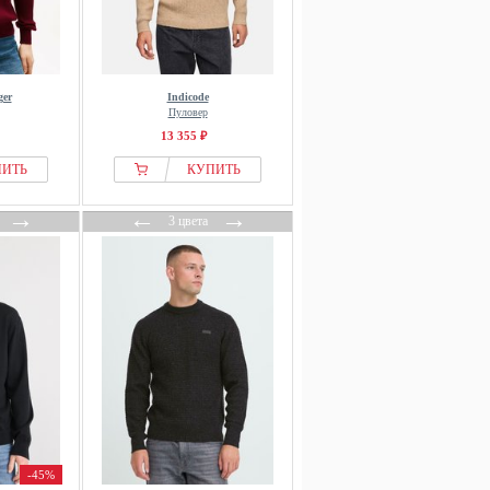
ger
Indicode
Пуловер
13 355 ₽
ПИТЬ
КУПИТЬ
→
←
→
3 цвета
-45%