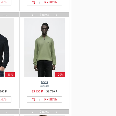
ПИТЬ
КУПИТЬ
→
←
→
3 цвета
-40%
-20%
BOSS
Пуловер
960 ₽
25 430 ₽
31 790 ₽
ПИТЬ
КУПИТЬ
→
←
→
2 цвета