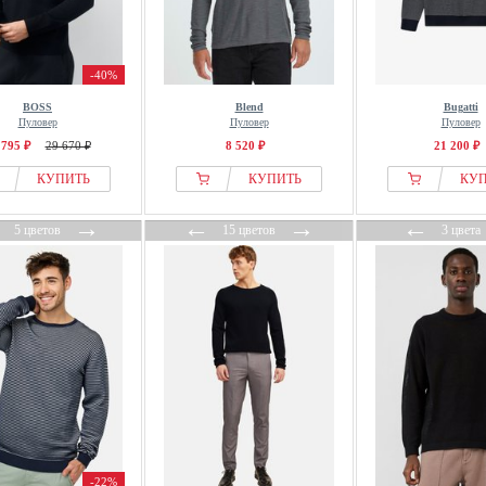
-40%
BOSS
Blend
Bugatti
Пуловер
Пуловер
Пуловер
 795 ₽
29 670 ₽
8 520 ₽
21 200 ₽
КУПИТЬ
КУПИТЬ
КУ
←
→
←
→
←
5 цветов
15 цветов
3 цвета
-22%