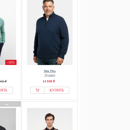
-16%
Men Plus
Пуловер
660 ₽
14 840 ₽
ПИТЬ
КУПИТЬ
→