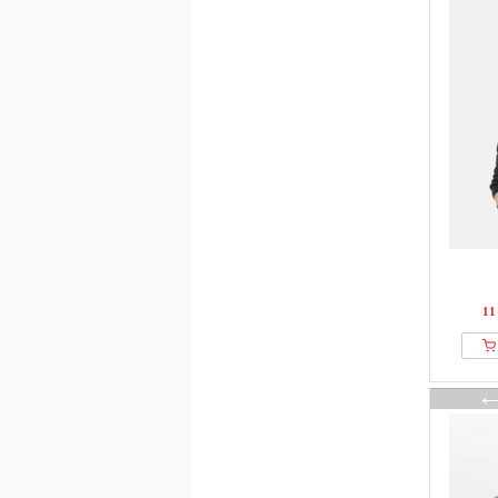
Cipo & Baxx
Classic
Clean Cut Copenhagen
Cleptomanicx
Closed
Coach
Colmar
Colucci
Cotton Soul
CRAIG GREEN
11
D.MoRo
Dalle Piane Cashmere
Dan John
DANISH ENDURANCE
Dc Shoes
Deeluxe
DEF