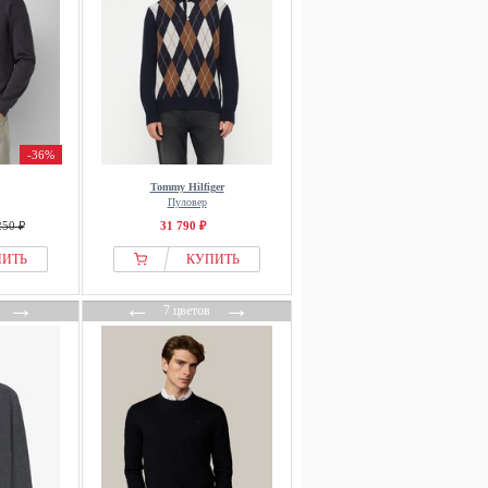
-36%
Tommy Hilfiger
Пуловер
250 ₽
31 790 ₽
ПИТЬ
КУПИТЬ
→
←
→
7 цветов