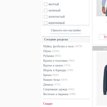
Armani Exchange
желтый
Armedangels
зеленый
Armor lux
золотистый
ASPESI
коричневый
Authentic Cashmere
красный
Сбросить все настройки
Autograph
оранжевый
Соседние разделы
Babista
разноцветный
Майки, футболки и поло
(19179)
BadRhino
розовый
Обувь
(12363)
Baileys
серебристый
Рубашки
(9835)
Balmohk
серый
Куртки и толстовки
(7802)
Куртки и пальто
Banco
(7473)
синий
Шорты и бермуды
(7339)
Barbour
фиолетовый
Брюки
(6643)
BDG Urban Outfitters
хаки
Нижнее белье
(5919)
Джинсы
behype
черный
(4712)
Спортивная одежда
(3302)
Belstaff
Костюмы и пиджаки
(2390)
Bershka
Billionaire Boys Club
Скидки