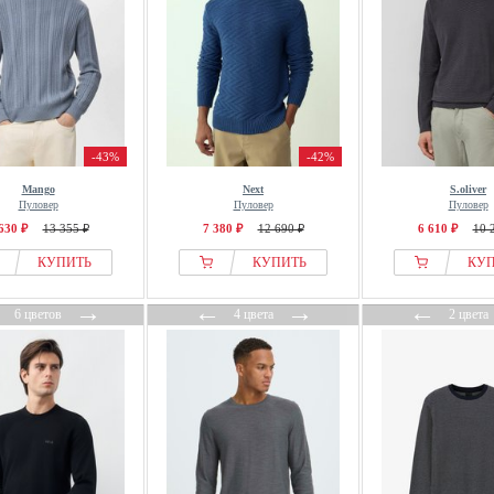
-43%
-42%
Mango
Next
S.oliver
Пуловер
Пуловер
Пуловер
630 ₽
13 355 ₽
7 380 ₽
12 690 ₽
6 610 ₽
10 
КУПИТЬ
КУПИТЬ
КУ
←
→
←
→
←
6 цветов
4 цвета
2 цвета