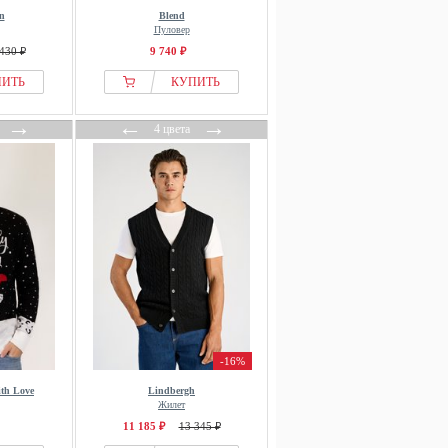
n
Blend
Пуловер
430 ₽
9 740 ₽
ПИТЬ
КУПИТЬ
→
←
→
4 цвета
-16%
th Love
Lindbergh
Жилет
11 185 ₽
13 345 ₽