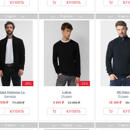
КУПИТЬ
КУПИТЬ
КУ
←
→
←
→
←
3 цвета
8 цветов
4 цвета
-30%
-31%
tland Outerwear Co.
S.oliver
883 Police
Кардиган
Пуловер
Пуловер
 930 ₽
74 200 ₽
8 045 ₽
11 660 ₽
10 260 ₽
16 
КУПИТЬ
КУПИТЬ
КУ
←
→
←
→
←
4 цвета
4 цвета
3 цвета