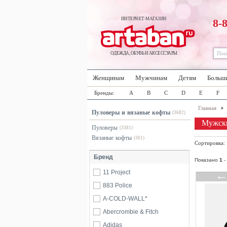
ИНТЕРНЕТ-МАГАЗИН
8-
ОДЕЖДА, ОБУВЬ И АКСЕССУАРЫ
Женщинам
Мужчинам
Детям
Больш
Бренды:
A
B
C
D
E
F
Главная
Пуловеры и вязаные кофты
(3682)
Мужски
Пуловеры
(3381)
Вязаные кофты
(361)
Сортировка
Бренд
Показано
1
-
11 Project
883 Police
A-COLD-WALL*
Abercrombie & Fitch
Adidas