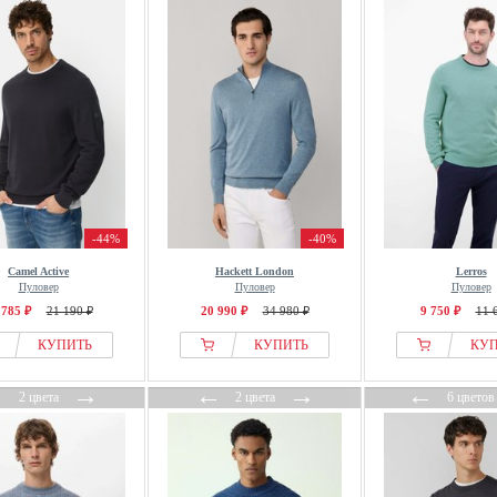
-44%
-40%
Camel Active
Hackett London
Lerros
Пуловер
Пуловер
Пуловер
 785 ₽
21 190 ₽
20 990 ₽
34 980 ₽
9 750 ₽
11 
КУПИТЬ
КУПИТЬ
КУ
←
→
←
→
←
2 цвета
2 цвета
6 цветов