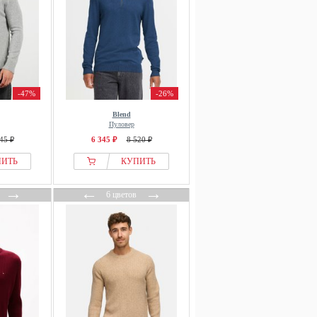
-47%
-26%
Blend
Пуловер
45 ₽
6 345 ₽
8 520 ₽
ПИТЬ
КУПИТЬ
→
←
→
6 цветов