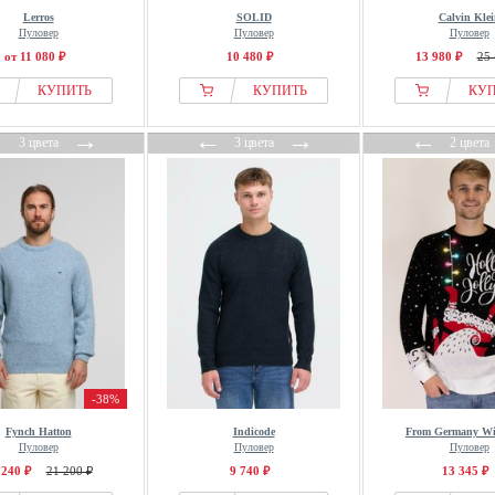
Lerros
SOLID
Calvin Klei
Пуловер
Пуловер
Пуловер
от 11 080 ₽
10 480 ₽
13 980 ₽
25 
КУПИТЬ
КУПИТЬ
КУ
←
→
←
→
←
3 цвета
3 цвета
2 цвета
-38%
Fynch Hatton
Indicode
From Germany Wi
Пуловер
Пуловер
Пуловер
 240 ₽
21 200 ₽
9 740 ₽
13 345 ₽