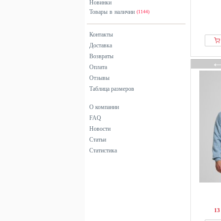
Новинки
Bläck
Товары в наличии
(1144)
Blend
BLKVIS
Контакты
Blue Seven
Доставка
Возвраты
Boggi Milano
Оплата
Bogner
Отзывы
BOMBOOGIE
Таблица размеров
BONDELID
О компании
BONOBO Jeans
FAQ
BOSS
Новости
Boston Park
Статьи
Brandit
Статистика
BRAX
Brixton
Brooks Brothers
Bugatti
Burocs
13