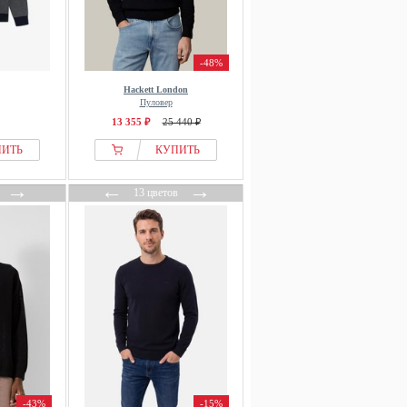
-48%
Hackett London
Пуловер
13 355 ₽
25 440 ₽
ПИТЬ
КУПИТЬ
→
←
→
13 цветов
-43%
-15%