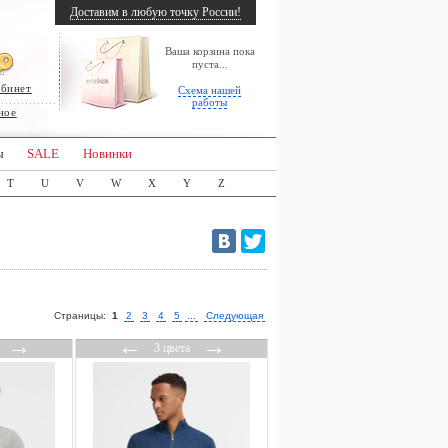
Доставим в любую точку России!
Ваша корзина пока
пуста...
абинет
Схема нашей
работы
ное
ы
SALE
Новинки
T
U
V
W
X
Y
Z
Страницы:
1
2
3
4
5
...
Следующая
→
←
→
3 цвета