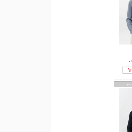
DELMAO
Derbe
Desigual
Dickies
Diesel
Digel
Dobber
DOUBLE A BY W.W.
7 
Dr.Denim
Drykorn
DSQUARED2
Dstrezzed
Ecko Unltd.
ECOALF
Ed Hardy
Element
Elias Rumelis