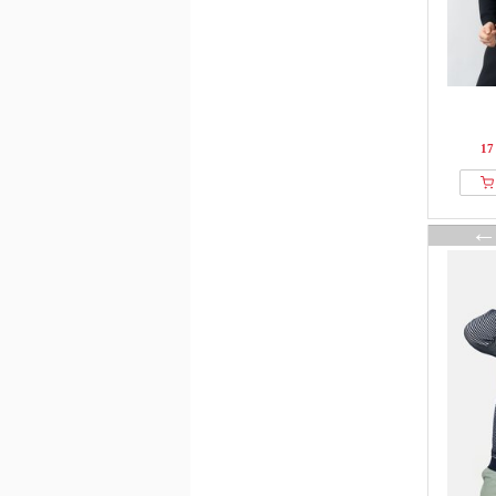
ellesse
Emilio Adani
Emporio Armani
ENGBERS GERMANY
ESTEEM
17
Façonnable
FAGUO
Falconeri
Falke
FARAH
FatFace
FAVELA
Felix Hardy
Filippa K
Filling Pieces
Finshley & Harding
Fiorucci