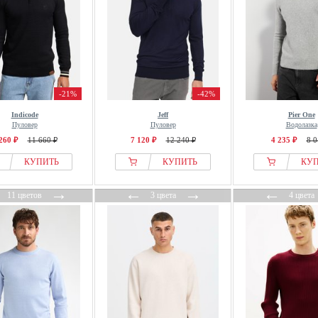
-21%
-42%
Indicode
Jeff
Pier One
Пуловер
Пуловер
Водолазка
260 ₽
11 660 ₽
7 120 ₽
12 240 ₽
4 235 ₽
8 0
КУПИТЬ
КУПИТЬ
КУ
←
→
←
→
←
11 цветов
3 цвета
4 цвета