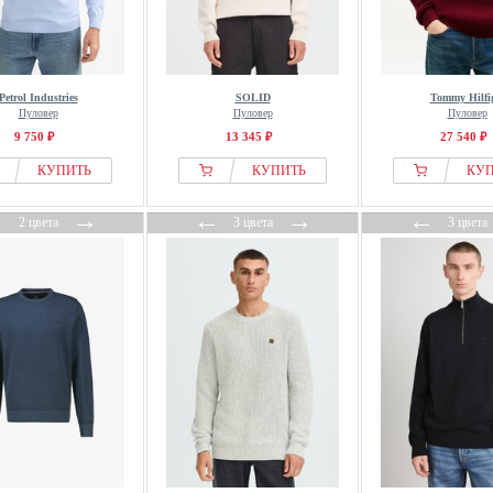
Petrol Industries
SOLID
Tommy Hilfi
Пуловер
Пуловер
Пуловер
9 750 ₽
13 345 ₽
27 540 ₽
КУПИТЬ
КУПИТЬ
КУ
←
→
←
→
←
2 цвета
3 цвета
3 цвета