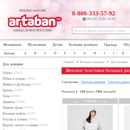
ИНТЕРНЕТ-МАГАЗИН
8-800-333-57-92
ПН-ПТ, 10:00-18:00
ОДЕЖДА, ОБУВЬ И АКСЕССУАРЫ
Женщинам
Мужчинам
Детям
Большие размеры
Одежда
Обу
Бренды:
A
B
C
D
E
F
G
H
I
J
K
Главная
Большие размеры
Для женщин
Для женщин
Женские толстовки больших ра
Обувь
(37507)
Юбки и платья
(33953)
Сортировка:
Сначала дешевые
Сначала дорог
Майки и футболки
(26912)
Брюки
(22003)
Показано
1
-
100
(всего
7351
позиций)
Топы
(12985)
←
→
5 цветов
Джинсы
(12058)
Нижнее белье
(11975)
Вязаные кофты
(11167)
Блузки и туники
(11031)
Куртки, пальто и плащи
(10169)