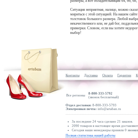
Merchcode
размеры, а вот обладательницам 64, 66, 68,
MEY
Ситуация неприятная, налицо, можно сказат
мириться с этой ситуацией. На нашем сайт
Miamoda
толстовок большого размера. Любой выбра
некачественного или, не дай бог, поддельн
Michael Kors
примерки. Словом, если вы хотите недорог
Mija Culture
выбор!
Millet
MINOTI
minus
Mira Paris
MIRONS
Контакты
Доставка
Оплата
Гарантии
К
Mister Tee
Mizuno
8-800-333-5792
Все регионы
MJ Gonzales
(звонок бесплатный)
MM6 Maison Margiela
Отдел доставки:
8-800-333-5793
Электронная почта:
info@artaban.ru
Modanisa
modström
За последние 24 часа сделано 21 заказов.
2090 товаров в настоящее время доставляю
Monari
Сегодня наши менеджеры приняли 0 звонков
Полная статистика нашей работы
More and more