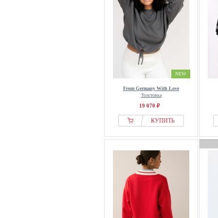
Ellos Collection
Ellos Plus collection
Elvine
Emporio Armani
ENDURANCE
Envii
NEW
ESOTIQ
From Germany With Love
ETAM
Толстовка
19 070 ₽
Evans
КУПИТЬ
even&odd
F4NT4STIC
Fabienne Chapot
Fabletics
faina
Falke
FatFace
FAVELA