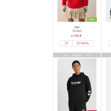
FELICIOUS
Felix Hardy
Fila
NEW
Filippa K
Next
Filling Pieces
Пуловер
Fiorella Rubino
12 930 ₽
Five Ten
КУПИТЬ
Fjallraven
←
→
Forgotten Faces
4 цвета
Fransa
Frapp
Fred Perry
FREEQUENT
French Connection
Frieda & Freddies
Friends Like These
FRNCH