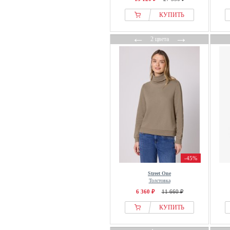
HALO
КУПИТЬ
Han Kjøbenhavn
←
→
Happy Size
2 цвета
Harmont & Blaine
Helly Hansen
Helmstedt
Henderson
Henry Tiger
Hessnatur
Hést
HEYANNO
HIGH
-45%
HOGAN
Street One
Толстовка
Holebrook
6 360 ₽
11 660 ₽
Hollister Co.
КУПИТЬ
Holzweiler
Honesty Rules