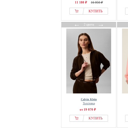
11 180 ₽
16 950 ₽
LEGACY STUDIOS
КУПИТЬ
LeGer by Lena Gercke
Les Benjamins
←
→
2 цвета
Les Lunes
Levete Room
Levis®
Liberté Essentiel
LIEBLINGSSTÜCK
LIPSY
Little Bird
Liu Jo
LOLA CASADEMUNT
LolaLiza
Calvin Klein
Lollys Laundry
Толстовка
Long Tall Sally
от 19 070 ₽
Lonsdale
КУПИТЬ
Looxs Revolution