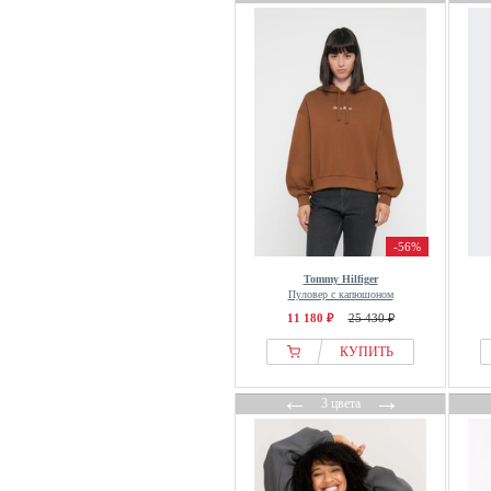
Drykorn
DSQUARED2
Dynafit
ECOALF
Ed Hardy
EDITED
Edwin
Eight2Nine
-56%
Eivy
Elara
Tommy Hilfiger
Пуловер с капюшоном
Elbsand
11 180 ₽
25 430 ₽
Element
КУПИТЬ
Elena Miro
ELHO
←
→
3 цвета
Elias Rumelis
ELISABETTA FRANCHI
ellesse