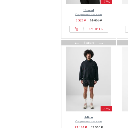
FROM FUTURE
-27%
From Germany With Love
Hummel
Спортивная толстовка
FUBU
8 525 ₽
11 650 ₽
G-star Raw
КУПИТЬ
GANT
GAP
←
→
3 цвета
Garcia
GCDS
Gina Tricot
Girlfriend Collective
Gisela
GOBI Cashmere
GOLDNER
Good For Nothing
Gorilla Wear
-52%
Grace
Adidas
Guess
Спортивная толстовка
H.I.S
13 120 ₽
27 550 ₽