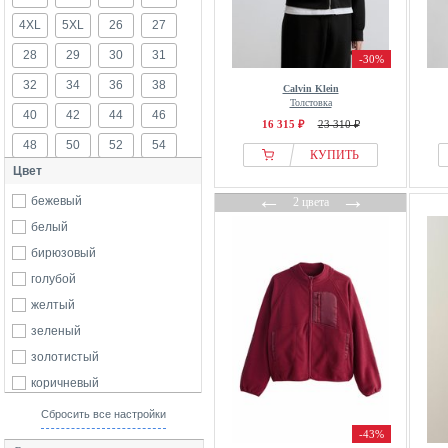
aim’n®
4XL
5XL
26
27
Alice + Olivia
28
29
30
31
-30%
Alife And Kickin
32
34
36
38
Calvin Klein
AllSaints
Толстовка
40
42
44
46
Alma En Pena
16 315 ₽
23 310 ₽
48
50
52
54
Alpha Industries
КУПИТЬ
Цвет
America Today
56
58
60
62
←
→
American Vintage
бежевый
2 цвета
116
122
128
134
Amy Vermont
белый
140
146
152
158
Angel Of Style
бирюзовый
164
170
б/р
ANINE BING
голубой
Anna Field
желтый
Another Cotton Lab
зеленый
Apricot
золотистый
Ariat
коричневый
ARKET
красный
Сбросить все настройки
ARKK Copenhagen
оранжевый
-43%