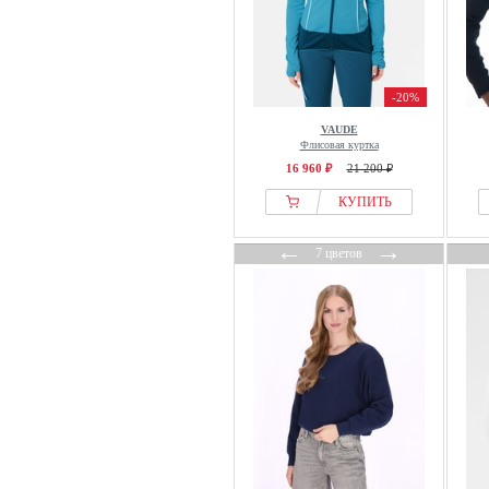
Juicy Couture
Just Cavalli
Just Rhyse
K-WAY
-20%
Kaffe
VAUDE
Флисовая куртка
Kangaroos
16 960 ₽
21 200 ₽
Kaotiko
КУПИТЬ
Kappa
Kappahl
←
→
7 цветов
Kapten & Son
Kari Traa
Karl Kani
Karl Lagerfeld
Karma8a
Kate Spade New York
kay/day
Kempa
Key Largo