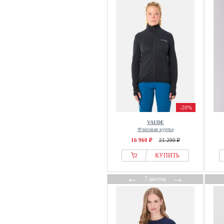
BOSS
Brandit
Brave Soul
BRAX
Brooks
Brooks Brothers
Brownie
Bruno Banani
-20%
Buffalo
VAUDE
Bugatti
Флисовая куртка
16 960 ₽
21 200 ₽
C&City
Cache Cache
КУПИТЬ
Cache Coeur
←
→
7 цветов
Calida
Callaway
Calliope
Calvin Klein