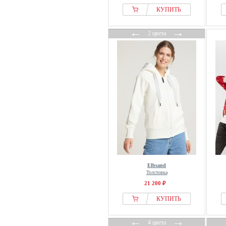
Deeluxe
КУПИТЬ
DEF
Deha
←
→
2 цвета
Denim Factory
Denim Project
Deproc Active
Derbe
Desigual
Dickies
Didriksons
Diesel
Disney
DKNY
Elbsand
Doris Streich
Толстовка
21 200 ₽
DOUBLE A BY W.W.
Dr.Denim
КУПИТЬ
Dreimaster
←
→
4 цвета
Dropsize