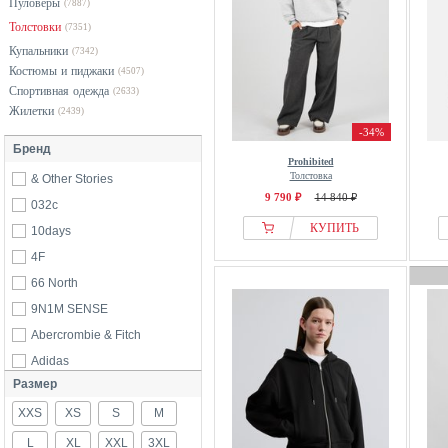
Пуловеры
(7887)
Толстовки
(7351)
Купальники
(7342)
Костюмы и пиджаки
(4507)
Спортивная одежда
(2633)
Жилетки
(2439)
-34%
Бренд
Prohibited
Толстовка
& Other Stories
9 790 ₽
14 840 ₽
032c
КУПИТЬ
10days
4F
66 North
9N1M SENSE
Abercrombie & Fitch
Adidas
Размер
adidas Golf Originals
XXS
Ahkká
XS
S
M
Aigle
L
XL
XXL
3XL