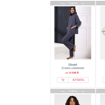
←
→
Lost Youth
3 цвета
Lotto
Love & Roses
Love Copenhagen
Luhta
Luin Living
Luisa Cerano
Luisa Spagnoli
Luisa Viola
lululemon
M&Co
Elbsand
Пуловер с капюшоном
Mads Nørgaard
от 14 840 ₽
MAERZ Muenchen
КУПИТЬ
Maison Kitsuné
Mama.licious
←
→
2 цвета
Mammut
Mango