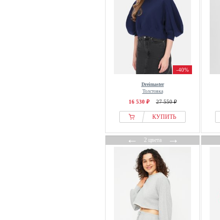
Camel Active
CAMPERLAB
Cardio Bunny
Carhartt WIP
Carlheim
-40%
CARLO COLUCCI
Dreimaster
Carne Bollente
Толстовка
Caroll
16 530 ₽
27 550 ₽
carpatree
КУПИТЬ
CARS JEANS
←
→
Cartoon
2 цвета
Casall
CASH-MERE
Caspara
Casual Looks
Cath Kidston
CCDK