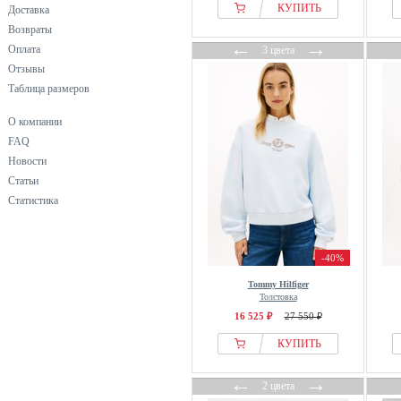
Bershka
КУПИТЬ
Доставка
Betty & Co
Возвраты
←
→
Оплата
3 цвета
Betty Barclay
Отзывы
BIDI BADU
Таблица размеров
Billabong
Bimba Y Lola
О компании
FAQ
BIZUU
Новости
Bjorn Borg
Статьи
BLKVIS
Статистика
Blue Fire
Blue Seven
-40%
blue shadow
Bobo Choses
Tommy Hilfiger
Толстовка
Bogner
16 525 ₽
27 550 ₽
BOMBOOGIE
КУПИТЬ
BonA Parte
BONOBO Jeans
←
→
2 цвета
Born Living Yoga