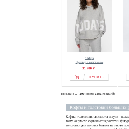
Marat
Marc Aurel
Marc Cain
Marc Jacobs
Marc OPolo
Marc OPolo DENIM
Marie Lund
Marie Méro
10days
Marikoo
Пуловер с капюшоном
31 780 ₽
Marimekko
MARINE SERRE
КУПИТЬ
Marks & Spencer
Mavi
Показано
1
-
100
(всего
7351
позиций)
Max Mara
MAX&Co.
Кофты и толстовки больших 
MBYM
Кофты, толстовки, свитшоты и худи - пожа
тому же умело скрывают недостатки фигуры
MCM
толстовки для полных бывает не так-то пр