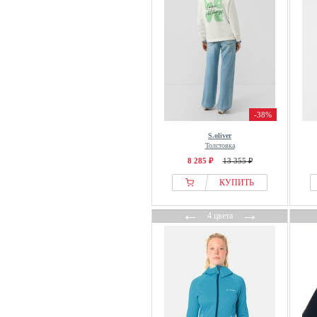
IZIA
J.LINDEBERG Sports
Jack & Jones
Jack Wolfskin
Jacker
Jaded London
-38%
Jako
JDY
S.oliver
Толстовка
Jette
8 285 ₽
13 355 ₽
Jimmy Key
КУПИТЬ
JJXX
Jockey
←
→
4 цвета
Johnny Urban
JoJo Maman Bébé
JOOP! JEANS
Jordan
Joules