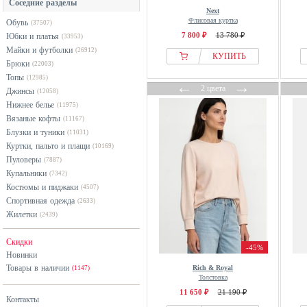
Соседние разделы
Armani Exchange
разноцветный
Next
Флисовая куртка
Обувь
(37507)
Armedangels
розовый
7 800 ₽
13 780 ₽
Юбки и платья
(33953)
Asics
серебристый
Майки и футболки
(26912)
КУПИТЬ
Atelier de roupa
серый
Брюки
(22003)
Топы
ATHLECIA
(12985)
синий
←
→
2 цвета
Джинсы
(12058)
B.ANGEL
фиолетовый
Нижнее белье
(11975)
B.Young
хаки
Вязаные кофты
(11167)
Блузки и туники
BALL
черный
(11031)
Куртки, пальто и плащи
(10169)
Bally
Пуловеры
(7887)
Balmohk
Купальники
(7342)
Barbour
Костюмы и пиджаки
(4507)
Спортивная одежда
(2633)
Barrow
Жилетки
(2439)
BAUM UND PFERDGARTEN
BDG Urban Outfitters
Скидки
-45%
Новинки
BELLEMERE
Товары в наличии
Rich & Royal
(1147)
Bench
Толстовка
Berghaus
11 650 ₽
21 190 ₽
Контакты