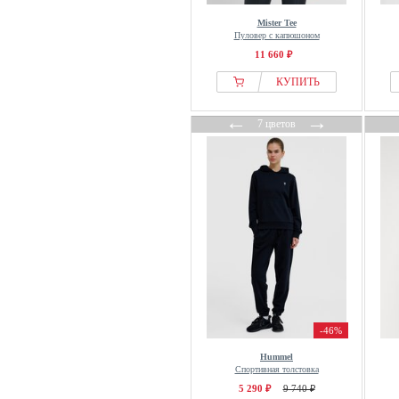
colourful rebel
Mister Tee
Columbia
Пуловер с капюшоном
COMMA
11 660 ₽
Cool Mama
КУПИТЬ
Copenhagen Cartel
←
→
Copenhagen Studios
7 цветов
Coster Copenhagen
Cotton Prime
Cotton Soul
Cream
Creeks
Culture
Cupshe
Daily Sports
Damart
-46%
Dangerous DNGRS
Hummel
Спортивная толстовка
DAY BIRGER ET MIKKELSEN
5 290 ₽
9 740 ₽