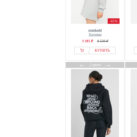
Cecil
Cellbes of Sweden
Champion
-61%
Cherry Koko
even&odd
Толстовка
Chiemsee
3 285 ₽
8 530 ₽
CHINTI & PARKER
КУПИТЬ
Cinq à Sept
Cipo & Baxx
←
→
2 цвета
CITIZENS OF HUMANITY
Classic Basics
Closed
Cloud 5ive
Coach
Cocouture
Codello
Colmar
Colmar Originals