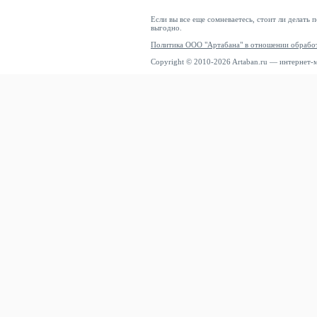
MORGAN
Если вы все еще сомневаетесь, стоит ли делать 
выгодно.
Mos Mosh
Политика ООО "Артабана" в отношении обрабо
Moschino
Copyright © 2010-2026 Artaban.ru — интернет-
moshi moshi mind
Moves
Mr. GUGU & Miss GO
MSCH COPENHAGEN
Multiply Apparel
MUNTHE
Mustang
My Essential Wardrobe
MYMO
NAOKO
Napapijri
Navahoo
Navigazione
NETFLIX