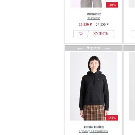
-40%
Khujo
Dreimaster
King Louie
Толстовка
Kleinigkeit
16 530 ₽
27 550 ₽
KOROSHI
КУПИТЬ
Koton
←
→
Kubota
9 цветов
LA MANIA
Lacoste
lala Berlin
Lanius
Lascana
Last Resort AB
Laurasøn
LCMT
Le Temps Des Cerises
-34%
LeComte
Tommy Hilfiger
Пуловер с капюшоном
Lee