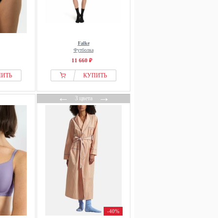
Falke
Футболка
11 660 ₽
ПИТЬ
КУПИТЬ
←
→
3 цвета
-40%