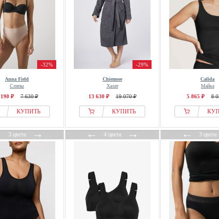
-32%
-29%
Anna Field
Chiemsee
Calida
Слипы
Халат
Майка
 190 ₽
7 630 ₽
13 630 ₽
19 070 ₽
5 865 ₽
8 0
КУПИТЬ
КУПИТЬ
КУ
←
→
←
→
←
3 цвета
4 цвета
3 цвета