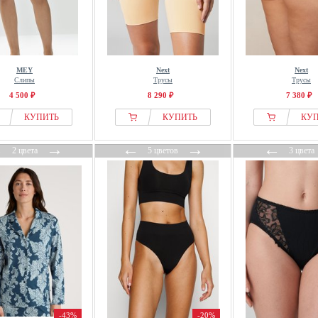
MEY
Next
Next
Слипы
Трусы
Трусы
4 500 ₽
8 290 ₽
7 380 ₽
КУПИТЬ
КУПИТЬ
КУ
←
→
←
→
←
2 цвета
5 цветов
3 цвета
-43%
-20%