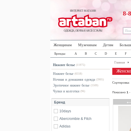
ИНТЕРНЕТ-МАГАЗИН
8-
ОДЕЖДА, ОБУВЬ И АКСЕССУАРЫ
Женщинам
Мужчинам
Детям
Больш
Бренды:
A
B
C
D
E
F
Главная
Нижнее белье
(11975)
Женско
Нижнее белье
(6558)
Ночная и домашняя одежда
(3905)
Сортировка
Эротичное нижнее белье
(1509)
Чулки и колготки
(96)
Показано
1
-
Бренд
10days
Abercrombie & Fitch
Adidas