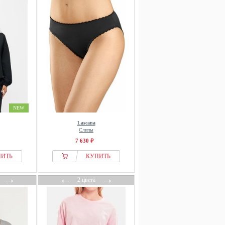
NEW
Lascana
Слипы
7 630 ₽
ПИТЬ
КУПИТЬ
→
←
→
2 цвета