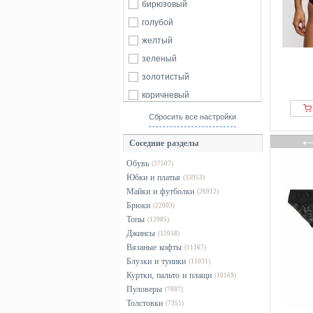
Autograph
бирюзовый
105
110
115
128
Bamboo basics
голубой
140
152
164
б/р
Base Level
желтый
Bassetti
зеленый
Be Mammy
золотистый
Beedees
коричневый
Bellivalini
красный
Сбросить все настройки
Bench
оранжевый
Соседние разделы
Bershka
разноцветный
Обувь
(37507)
Billabong
розовый
Юбки и платья
(33953)
BIZUU
серебристый
Майки и футболки
(26912)
Bjorn Borg
серый
Брюки
(22003)
Топы
Blount & Pool
(12985)
синий
Джинсы
(12058)
Bobo Choses
фиолетовый
Вязаные кофты
(11167)
Born Living Yoga
хаки
Блузки и туники
(11031)
Куртки, пальто и плащи
BOSS
черный
(10169)
Пуловеры
(7887)
Brand Threads
Толстовки
(7351)
Buffalo