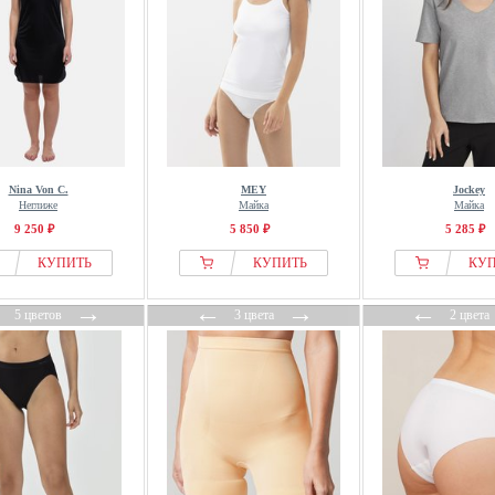
Nina Von C.
MEY
Jockey
Неглиже
Майка
Майка
9 250 ₽
5 850 ₽
5 285 ₽
КУПИТЬ
КУПИТЬ
КУ
←
→
←
→
←
5 цветов
3 цвета
2 цвета