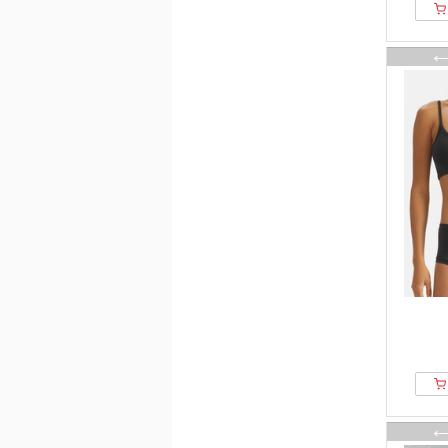
Closed
Cloud 5ive
Conta
Copenhagen Cartel
Copenhagen Studios
Cotton Prime
Cream
Cupshe
Cyberjammies
Damart
DANISH ENDURANCE
Decoy
Deha
Desmond & Dempsey
Diesel
DIM
Disney