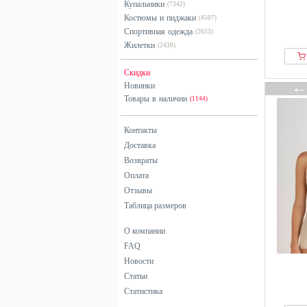
Купальники
(7342)
Burlington
Костюмы и пиджаки
(4507)
Спортивная одежда
(2633)
C&City
Жилетки
(2439)
Cache Coeur
Calida
Скидки
Новинки
Calvin Klein
Товары в наличии
(1144)
CALZEDONIA
Camano
Контакты
Cardio Bunny
Доставка
Carlheim
Возвраты
Оплата
Cath Kidston
Отзывы
CCDK
Таблица размеров
Cellbes of Sweden
Champion
О компании
FAQ
Chantelle
Новости
Chelsea Peers
Статьи
CHIC by Lirette
Статистика
Chiemsee