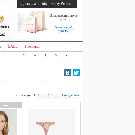
Доставим в любую точку России!
Ваша корзина пока
пуста...
абинет
Схема нашей
работы
ное
ы
SALE
Новинки
T
U
V
W
X
Y
Z
Страницы:
1
2
3
4
5
...
Следующая
→