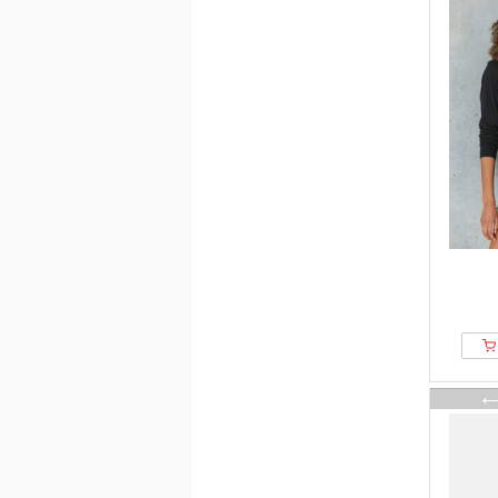
DKNY
Dorina
DSQUARED2
Eberjey
Ed Hardy
Eivy
Elara
ELLE
ellesse
Ellos Collection
Ellos Plus collection
Elomi
Emporio Armani
Erlich Textil
ESGE
ESOTIQ
Essenza