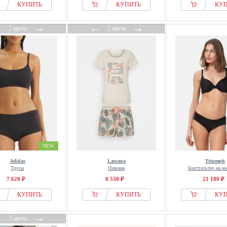
КУПИТЬ
КУПИТЬ
КУ
←
→
←
→
2 цвета
2 цвета
NEW
Adidas
Lascana
Triumph
Трусы
Пижама
Бюстгальтер на ко
7 620 ₽
8 530 ₽
21 180 ₽
КУПИТЬ
КУПИТЬ
КУ
←
→
3 цвета