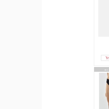
ETAM
even&odd
Fabienne Chapot
Fabio Farini
FABLE ENGLAND
faina
Falke
Fantasie
FatFace
Felina
Féraud
Fila
Frank Dandy
French Connection
Freya
Friends Like These
From Germany With Love