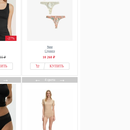
-27%
Next
Стринги
35 ₽
10 260 ₽
ПИТЬ
КУПИТЬ
→
←
→
4 цвета