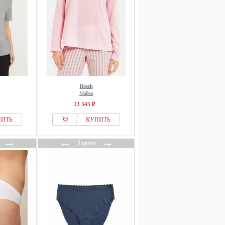
Rösch
Майка
13 345 ₽
ПИТЬ
КУПИТЬ
→
←
→
3 цвета