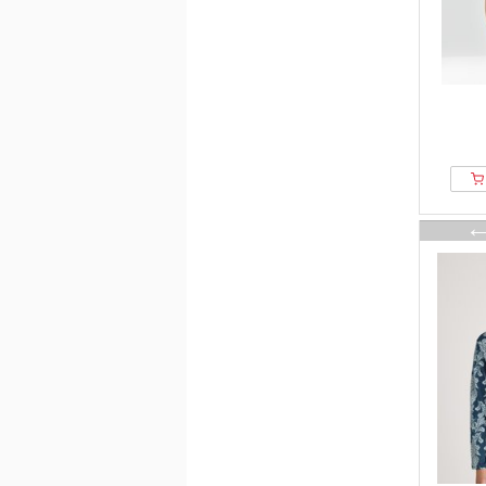
G-star Raw
GAI+LISVA
GANT
GAP
Gina Tricot
Girlfriend Collective
Gisela
God Save Queens
Golds Gym
Good American
Gorsenia
Götzburg
Guess
H.I.S
Hanro
Happy Shorts
Helmstedt
Henderson