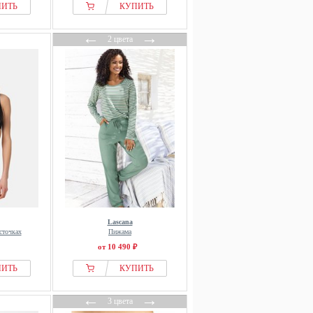
ПИТЬ
КУПИТЬ
←
→
2 цвета
Lascana
сточках
Пижама
от 10 490 ₽
ПИТЬ
КУПИТЬ
←
→
3 цвета