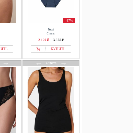
-47%
Next
Слипы
2 120 ₽
3 975 ₽
ПИТЬ
КУПИТЬ
→
←
→
4 цвета