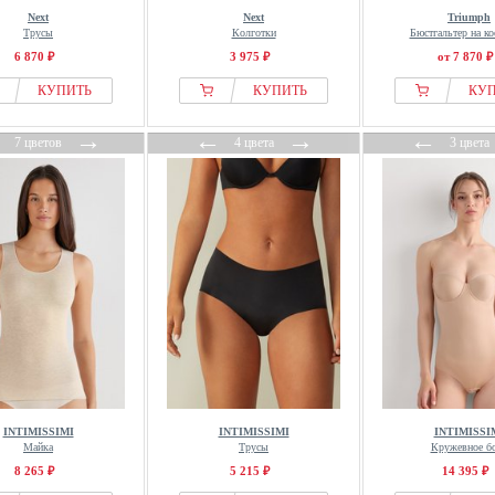
Next
Next
Triumph
Трусы
Колготки
Бюстгальтер на ко
6 870 ₽
3 975 ₽
от 7 870 ₽
КУПИТЬ
КУПИТЬ
КУ
←
→
←
→
←
7 цветов
4 цвета
3 цвета
INTIMISSIMI
INTIMISSIMI
INTIMISSI
Майка
Трусы
Кружевное б
8 265 ₽
5 215 ₽
14 395 ₽