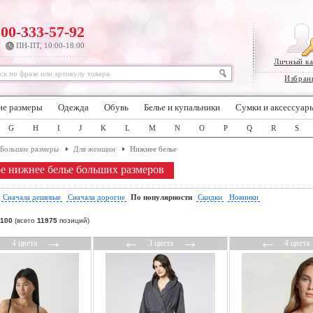
800-333-57-92
ПН-ПТ, 10:00-18:00
Личный к
Избран
ие размеры
Одежда
Обувь
Белье и купальники
Сумки и аксессуар
G
H
I
J
K
L
M
N
O
P
Q
R
S
Большие размеры
Для женщин
Нижнее белье
е нижнее белье больших размеров
:
Сначала дешевые
Сначала дорогие
По популярности
Скидки
Новинки
100
(всего
11975
позиций)
←
→
←
→
←
4 цвета
3 цвета
4 цвета