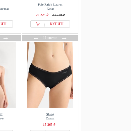
Polo Ralph Lauren
сточках
Халат
20 225 ₽
33 710 ₽
ПИТЬ
КУПИТЬ
→
←
→
11 цветов
MI
Sloggi
оди
Слипы
15 265 ₽