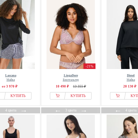
-21%
Lascana
LingaDore
Diesel
Майка
Бюстгальтер
Майка
от 3 970 ₽
10 490 ₽
13 355 ₽
20 130 ₽
КУПИТЬ
КУПИТЬ
КУ
←
→
←
→
←
4 цвета
3 цвета
4 цвета