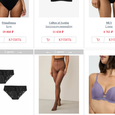
PrimaDonna
Cellbes of Sweden
MEY
Боди
Бюстгальтер-минимайзер
Слипы
19 060 ₽
11 650 ₽
4 765 ₽
КУПИТЬ
КУПИТЬ
КУ
←
→
←
→
2 цвета
2 цвета