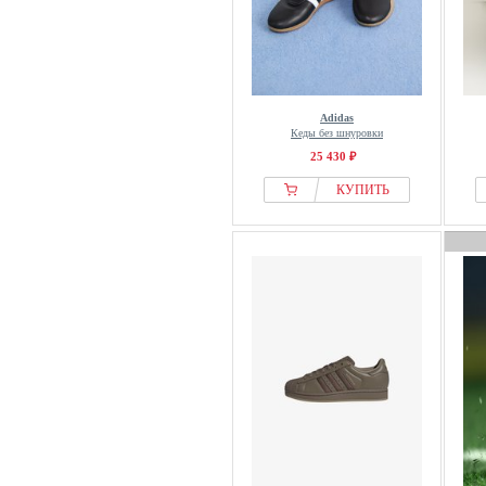
Head
HECHTER PARIS
Helly Hansen
Henrik Vibskov
Adidas
Henry Stevens
Кеды без шнуровки
Hereu
25 430 ₽
HESCHUNG
КУПИТЬ
HEYDUDE
Hi-tec
HOFF
HOGAN
HOKA
Holster
HUB
Hummel
Hunter ORIGINAL
ICEBERG