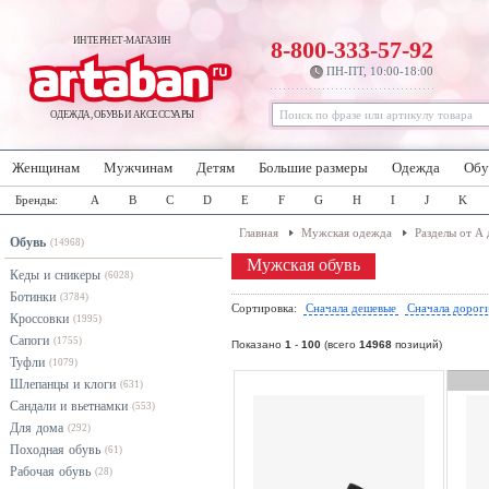
ИНТЕРНЕТ-МАГАЗИН
8-800-333-57-92
ПН-ПТ, 10:00-18:00
ОДЕЖДА, ОБУВЬ И АКСЕССУАРЫ
Женщинам
Мужчинам
Детям
Большие размеры
Одежда
Обу
Бренды:
A
B
C
D
E
F
G
H
I
J
K
Главная
Мужская одежда
Разделы от А 
Обувь
(14968)
Мужская обувь
Кеды и сникеры
(6028)
Ботинки
(3784)
Сортировка:
Сначала дешевые
Сначала дорог
Кроссовки
(1995)
Сапоги
(1755)
Показано
1
-
100
(всего
14968
позиций)
Туфли
(1079)
Шлепанцы и клоги
(631)
Сандали и вьетнамки
(553)
Для дома
(292)
Походная обувь
(61)
Рабочая обувь
(28)