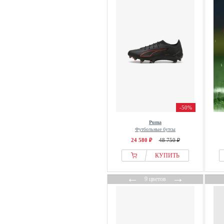
Caprice
Carl Gross
CARLO COLUCCI
CaShott
Castañer
Caval
CEP
CG – Club of Gents
Champion
-50%
City Walk
Puma
Футбольные бутсы
Clae
24 580 ₽
48 750 ₽
Clarks
КУПИТЬ
Clarks Originals
Classic
←
→
9 цветов
CMP
Coach
Cole Haan
Colmar