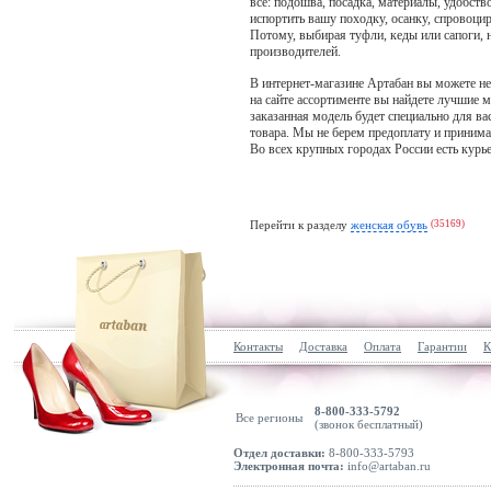
все: подошва, посадка, материалы, удобств
Plakton
испортить вашу походку, осанку, спровоцир
PLEIN SPORT
Потому, выбирая туфли, кеды или сапоги, 
производителей.
PME LEGEND
В интернет-магазине Артабан вы можете н
Polarino
на сайте ассортименте вы найдете лучшие мо
заказанная модель будет специально для в
Polo Club
товара. Мы не берем предоплату и принима
Protest
Во всех крупных городах России есть курь
PS Poelman
Pull&Bear
Перейти к разделу
женская обувь
(35169)
Puma
Quiksilver
R. M. WILLIAMS
Reebok
Reebok LTD
Контакты
Доставка
Оплата
Гарантии
К
Reef
Regatta
8-800-333-5792
Все регионы
(звонок бесплатный)
Reiss
Отдел доставки:
8-800-333-5793
Relaks
Электронная почта:
info@artaban.ru
Replay