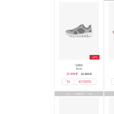
Gabor
Galizio Torresi
GANT
GAP
GARDENA
Garmont
GCDS
Genesis Footwear
-20%
GENUINS
Gabor
Geox
Кеды
Gianni Kavanagh
25 430 ₽
31 800 ₽
Giesswein
КУПИТЬ
GINO ROSSI
←
→
Gioseppo
2 цвета
Globe
GmbH
GOLA