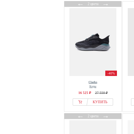
←
→
2 цвета
Nubikk
NUODWELL
Oakley
OFF-WHITE
OMBRE
ON
ONeill
Oneill
Onitsuka Tiger
-40%
Only
Only & Sons
Clarks
Кеды
OOFOS
16 525 ₽
27 550 ₽
Oxide
КУПИТЬ
P448
Palado
←
→
2 цвета
Palladium
PALM ANGELS