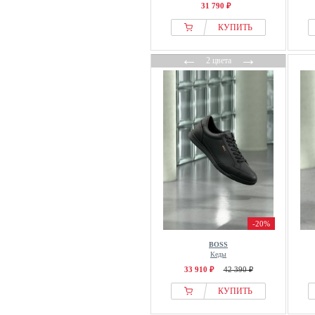
31 790 ₽
Mustang
КУПИТЬ
Napapijri
Natural World
←
→
2 цвета
naturalsense
Naturlaaufer
Nelson
Nero Giardini
New Rock
Next
Nike
Nike ACG
NN.07
-20%
NNormal
BOSS
NO NAME
Кеды
33 910 ₽
42 390 ₽
Nordcap
normani
КУПИТЬ
Northern Country