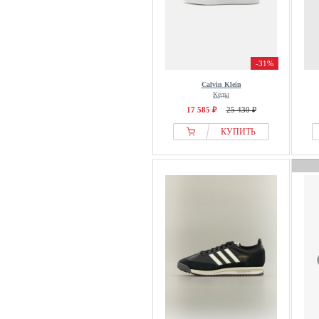
Magnum Boots
Maison Kitsuné
Mammut
Manfield
-31%
Mango
Calvin Klein
Кеды
Mans World
17 585 ₽
25 430 ₽
MAR SOLER
КУПИТЬ
MARC
Marc OPolo
Marco Tozzi
Marimekko
Marks & Spencer
Martinelli
Massimo Dutti
MATINIQUE
MBT
MCM