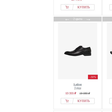
Jordan
Josef Seibel
КУПИТЬ
Joules
←
→
2 цвета
Just Cavalli
K-swiss
K1X
Kacper
Kaerlek
Kamik
Kamo Gutsu
Kangaroos
Kaotiko
-30%
Kappa
Karl Kani
S.oliver
Туфли
Karl Lagerfeld
13 355 ₽
19 080 ₽
Kazar
КУПИТЬ
Keddo
Keen