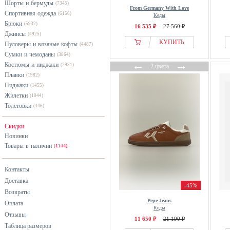
Шорты и бермуды
(7345)
Bershka
фиолетовый
From Germany With Love
Спортивная одежда
(6156)
Кеды
Bianco
хаки
Брюки
(5932)
16 535 ₽
27 560 ₽
Джинсы
Big Star
черный
(4925)
КУПИТЬ
Пуловеры и вязаные кофты
(4487)
Bikkembergs
Сумки и чемоданы
(3864)
Billabong
←
→
Костюмы и пиджаки
(2931)
2 цвета
Birkenstock
Плавки
(1982)
Пиджаки
(1455)
Bjorn Borg
Жилетки
(1044)
Blackstone
Толстовки
(446)
Blauer
Скидки
Blend
Новинки
Blount & Pool
Товары в наличии
(1144)
Blundstone
Blusmart
Контакты
Доставка
Boggi Milano
-45%
Возвраты
Bogner
Pepe Jeans
Оплата
BOSS
Кеды
Отзывы
11 650 ₽
21 190 ₽
Brador
Таблица размеров