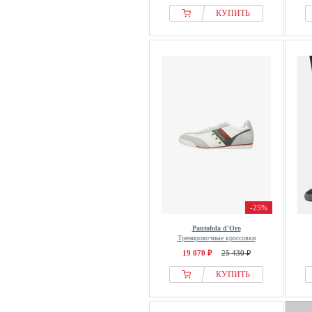
FatFace
КУПИТЬ
Fila
Filippa K
Filling Pieces
Finn Comfort
Finsbury
Fischer
Fitflop
Five Ten
Flamingos Life
Flip*flop
Floris van Bommel
-25%
Flower Mountain
Pantofola d'Oro
FRED MARTIN COLLECTION
Тренировочные кроссовки
19 070 ₽
25 430 ₽
Fred Perry
Fretz Men
КУПИТЬ
From Germany With Love
G-star Raw