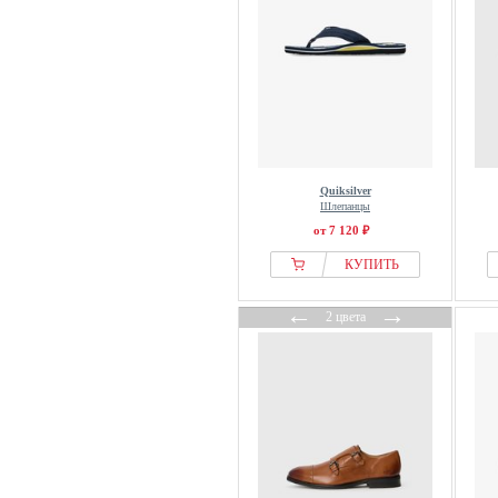
Columbia
Converse
Cool Shoe
Copenhagen Shoes
Copenhagen Studios
Creeks
Quiksilver
Crocs
Шлепанцы
Cruyff
от 7 120 ₽
CRUZ
КУПИТЬ
D.A.T.E.
←
→
DADA
2 цвета
Daisred
Damart
Dc Shoes
Deeluxe
Derimod
Desa