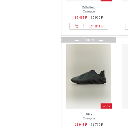
Ed Hardy
Palladium
El Naturalista
Сникерсы
Elara
10 495 ₽
15 900 ₽
Elbsand
КУПИТЬ
Element
←
→
2 цвета
ellesse
Elten
Emporio Armani
ENDURANCE
ENTERPRISE JAPAN
espadrij l´originale
ESTRO
ETHLETIC
Etnies
-25%
EVERAU
Façonnable
Nike
Сникерсы
FAGUO
23 945 ₽
31 790 ₽