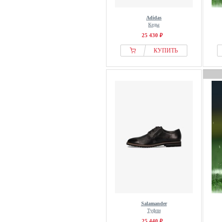
Icepeak
IGI&CO
Adidas
Кеды
Ilse Jacobsen
25 430 ₽
IMAC
КУПИТЬ
Ipanema
J.lindeberg
Jack & Jones
Jack Wolfskin
Jacques Soloviere
Jako
Jana
Jeep
Jette
JoDis Shoes
John Devin
JOMA
Salamander
Jomos
Туфли
25 440 ₽