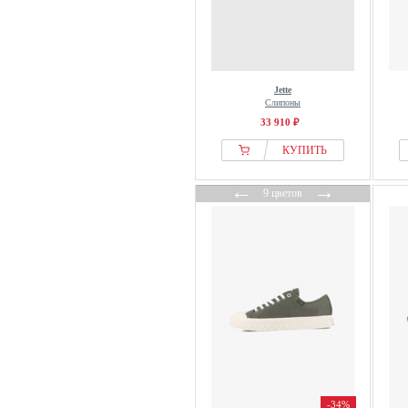
Desmond & Dempsey
Diadora
Diesel
Digel
Jette
Слипоны
Dockers
33 910 ₽
Dolcis
КУПИТЬ
Dr. Brinkmann
Dr. Martens
←
→
9 цветов
Drudd Italia
DSQUARED2
DSQUARED2 ICON
Dstrezzed
Dune London
Dunlop
Duuo Shoes
Dynafit
Ecco
-34%