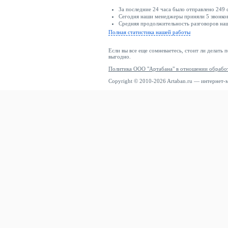
За последние 24 часа было отправлено 249 
Reternity
Сегодня наши менеджеры приняли 5 звонков
Средняя продолжительность разговоров наш
Rieker
Полная статистика нашей работы
Rieker Sport
Если вы все еще сомневаетесь, стоит ли делать 
Rip Curl
выгодно.
Roberto Cavalli
Политика ООО "Артабана" в отношении обрабо
Rocket Science
Copyright © 2010-2026 Artaban.ru — интернет-
Roger Kent
ROHDE
Rombaut
Romika
Rossignol
ROY ROBSON
RYŁKO
S.oliver
Salamander
Salewa
SALIHA