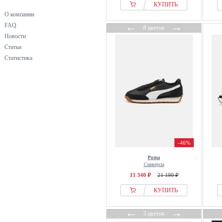
Brandit
КУПИТЬ
О компании
Brasileras
←
→
FAQ
8 цветов
BRAX
Новости
Brooks
Статьи
Bruno Banani
Статистика
Brutting
Buffalo
Bugatti
Bullboxer
Call it Spring
Calliope
-46%
Calvin Klein
Puma
Camel Active
Сникерсы
Camp David
11 340 ₽
21 190 ₽
Camper
КУПИТЬ
CAMPERLAB
←
→
Candice Cooper
5 цветов