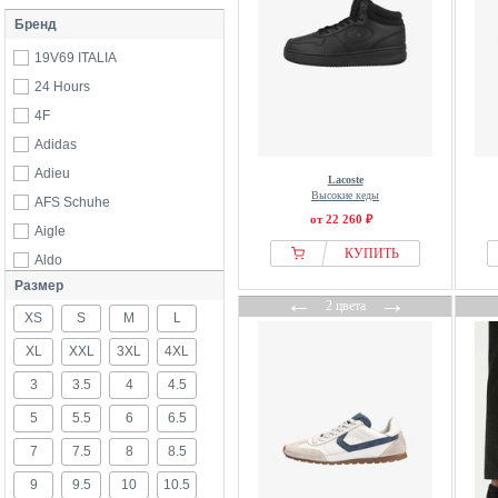
Бренд
19V69 ITALIA
24 Hours
4F
Adidas
Adieu
Lacoste
Высокие кеды
AFS Schuhe
от 22 260 ₽
Aigle
КУПИТЬ
Aldo
Размер
Allbirds
←
→
2 цвета
XS
Allen Edmonds
S
M
L
AllSaints
XL
XXL
3XL
4XL
Alohas
3
3.5
4
4.5
Altra
5
5.5
6
6.5
Antony morato
7
7.5
8
8.5
Apple Of Eden
9
9.5
10
10.5
Ara