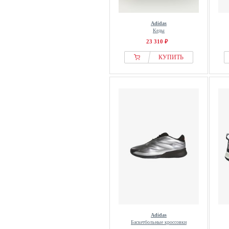
MCS
Meindl
Adidas
Melvin & Hamilton
Кеды
Mephisto
23 310 ₽
Merrell
КУПИТЬ
Mexx
Michael Kors
Millet
Missoni
Mizuno
Mizuno Sportstyle
MM6 Maison Margiela
MoEa
MOMA
Moon Boot
Moschino
MSGM
Adidas
Баскетбольные кроссовки
Munich