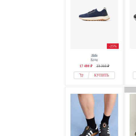
GOLDEN
Gordon & Bros
Gorilla Wear
Gottstein
Grisport
Guess
-25%
Gusti Leder
Aldo
Кеды
H.I.S
17 480 ₽
23 310 ₽
Haboob
КУПИТЬ
Hackett London
Haflinger
Haix
HALO
Hanwag
Harley Davidson
Harper & Neyer
Havaianas