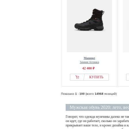
Panafrica
Panama Jack
Pantofola dOro
Parforce
Patrick
Patrick Ewing
Paul Green
Paul Smith
Mammut
Зимние ботинки
Pegador
42 400 ₽
Pepe Jeans
КУПИТЬ
PHILIPPE MODEL
PIECE OF MIND
Pier One
Показано
1
-
100
(всего
14968
позиций)
Pier One Wide Fit
Мужская обувь 2020: лето, вес
Pikolinos
Pisamonas
Говорят, что одежда мужчины далеко не так
он идет, где он работает, сколько он зараба
Pitas
прикрывает ваше тело, и кроме дизайна и к