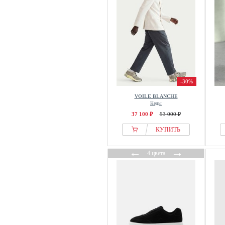
Leguano
Les Deux
LEVIS
Levis®
Lico
Lindbergh
-30%
Liu Jo
VOILE BLANCHE
Living Kitzbuuhel
Кеды
Lloyd
37 100 ₽
53 000 ₽
Lotto
КУПИТЬ
Lowa
←
→
Luhta
4 цвета
Luuke Schuhe
Lüke Schuhe
Lyle & Scott
MAGICSHE
Magnanni