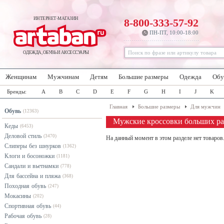
ИНТЕРНЕТ-МАГАЗИН
8-800-333-57-92
ПН-ПТ, 10:00-18:00
ОДЕЖДА, ОБУВЬ И АКСЕССУАРЫ
Женщинам
Мужчинам
Детям
Большие размеры
Одежда
Обу
Бренды:
A
B
C
D
E
F
G
H
I
J
K
Главная
Большие размеры
Для мужчин
Обувь
(12363)
Мужские кроссовки больших ра
Кеды
(6453)
Деловой стиль
(3470)
На данный момент в этом разделе нет товаров
Слиперы без шнурков
(1362)
Клоги и босоножки
(1181)
Сандали и вьетнамки
(778)
Для бассейна и пляжа
(368)
Походная обувь
(247)
Мокасины
(202)
Спортивная обувь
(44)
Рабочая обувь
(28)