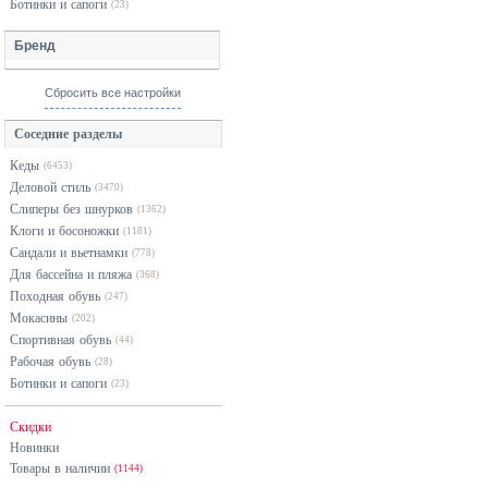
Ботинки и сапоги
(23)
Бренд
Сбросить все настройки
Соседние разделы
Кеды
(6453)
Деловой стиль
(3470)
Слиперы без шнурков
(1362)
Клоги и босоножки
(1181)
Сандали и вьетнамки
(778)
Для бассейна и пляжа
(368)
Походная обувь
(247)
Мокасины
(202)
Спортивная обувь
(44)
Рабочая обувь
(28)
Ботинки и сапоги
(23)
Скидки
Новинки
Товары в наличии
(1144)