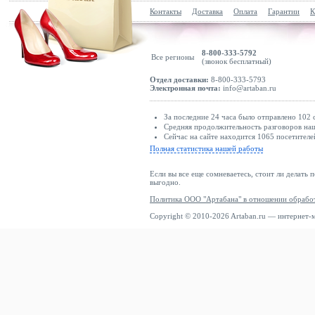
Контакты
Доставка
Оплата
Гарантии
К
8-800-333-5792
Все регионы
(звонок бесплатный)
Отдел доставки:
8-800-333-5793
Электронная почта:
info@artaban.ru
За последние 24 часа было отправлено 102 
Средняя продолжительность разговоров наши
Сейчас на сайте находится 1065 посетителе
Полная статистика нашей работы
Если вы все еще сомневаетесь, стоит ли делать 
выгодно.
Политика ООО "Артабана" в отношении обрабо
Copyright © 2010-2026 Artaban.ru — интернет-