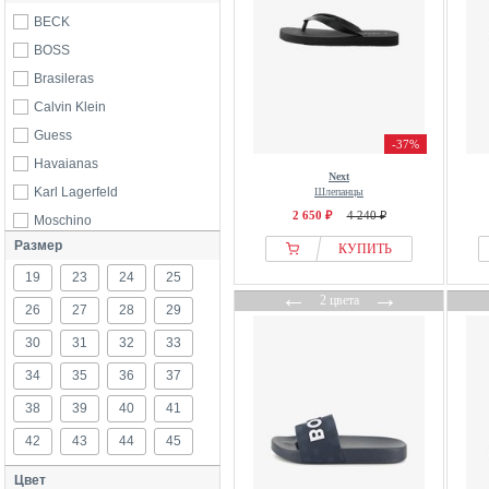
BECK
BOSS
Brasileras
Calvin Klein
Guess
-37%
Havaianas
Next
Karl Lagerfeld
Шлепанцы
2 650 ₽
4 240 ₽
Moschino
Размер
Next
КУПИТЬ
19
Quiksilver
23
24
25
←
→
2 цвета
26
27
28
29
30
31
32
33
34
35
36
37
38
39
40
41
42
43
44
45
Цвет