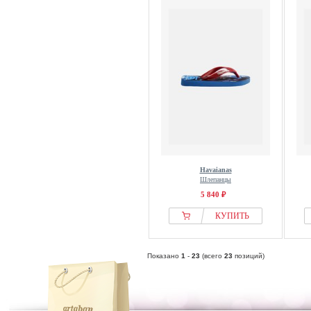
Havaianas
Шлепанцы
5 840 ₽
КУПИТЬ
Показано
1
-
23
(всего
23
позиций)