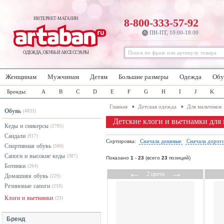
ИНТЕРНЕТ-МАГАЗИН
8-800-333-57-92
ПН-ПТ, 10:00-18:00
ОДЕЖДА, ОБУВЬ И АКСЕССУАРЫ
Женщинам
Мужчинам
Детям
Большие размеры
Одежда
Обу
Бренды:
A
B
C
D
E
F
G
H
I
J
K
Главная
Детская одежда
Для мальчиков
Обувь
(4833)
Детские клоги и вьетнамки для
Кеды и сникерсы
(2785)
Сандали
(917)
Сортировка:
Сначала дешевые
Сначала дорог
Спортивная обувь
(560)
Сапоги и высокие кеды
(387)
Показано
1
-
23
(всего
23
позиций)
Ботинки
(264)
←
→
2 цвета
Домашняя обувь
(229)
Резиновые сапоги
(218)
Клоги и вьетнамки
(23)
Бренд