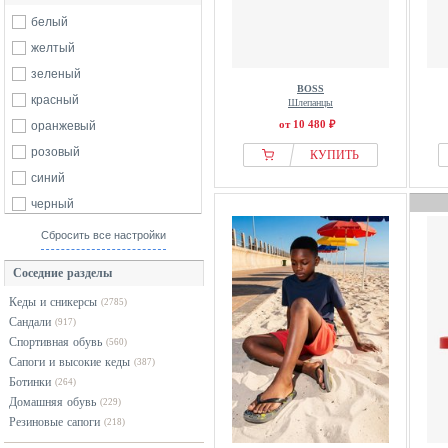
белый
желтый
зеленый
BOSS
красный
Шлепанцы
от 10 480 ₽
оранжевый
розовый
КУПИТЬ
синий
черный
Сбросить все настройки
Соседние разделы
Кеды и сникерсы
(2785)
Сандали
(917)
Спортивная обувь
(560)
Сапоги и высокие кеды
(387)
Ботинки
(264)
Домашняя обувь
(229)
Резиновые сапоги
(218)