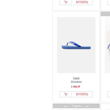
КУПИТЬ
Guess
Шлепанцы
3 960 ₽
КУПИТЬ
←
→
2 цвета