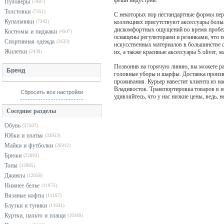
фешн индустрии.
Пуловеры
(7887)
Толстовки
(7351)
С некоторых пор нестандартные формы пере
Купальники
коллекциях присутствуют аксессуары больш
(7342)
дискомфортных ощущений во время пробеже
Костюмы и пиджаки
(4507)
оснащены регуляторами и резинками, что п
Спортивная одежда
(2633)
искусственных материалов в большинстве с
Жилетки
их, а также красивые аксессуары S.olive
(2439)
Позвонив на горячую линию, вы можете рас
Бренд
головные уборы и шарфы. Доставка произво
проживания. Курьер навестит клиента из на
Владивосток. Транспортировка товаров в и
Сбросить все настройки
удивляйтесь, что у нас низкие цены, ведь,
Соседние разделы
Обувь
(37507)
Юбки и платья
(33953)
Майки и футболки
(26912)
Брюки
(22003)
Топы
(12985)
Джинсы
(12058)
Нижнее белье
(11975)
Вязаные кофты
(11167)
Блузки и туники
(11031)
Куртки, пальто и плащи
(10169)