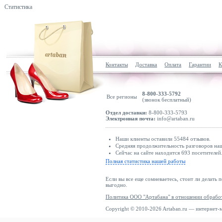
Статистика
Контакты
Доставка
Оплата
Гарантии
К
8-800-333-5792
Все регионы
(звонок бесплатный)
Отдел доставки:
8-800-333-5793
Электронная почта:
info@artaban.ru
Наши клиенты оставили 55484 отзывов.
Средняя продолжительность разговоров наш
Сейчас на сайте находится 693 посетителей
Полная статистика нашей работы
Если вы все еще сомневаетесь, стоит ли делать 
выгодно.
Политика ООО "Артабана" в отношении обрабо
Copyright © 2010-2026 Artaban.ru — интернет-