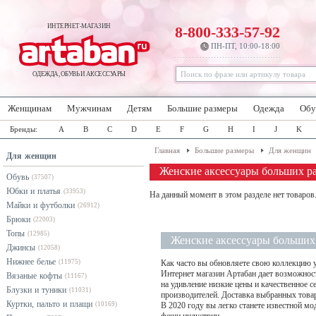
ИНТЕРНЕТ-МАГАЗИН
8-800-333-57-92
ПН-ПТ, 10:00-18:00
ОДЕЖДА, ОБУВЬ И АКСЕССУАРЫ
Женщинам
Мужчинам
Детям
Большие размеры
Одежда
Обу
Бренды:
A
B
C
D
E
F
G
H
I
J
K
Главная
Большие размеры
Для женщин
Для женщин
Женские аксессуары больших р
Обувь
(37507)
Юбки и платья
(33953)
На данный момент в этом разделе нет товаров
Майки и футболки
(26912)
Брюки
(22003)
Топы
(12985)
Женские аксессуары больших
Джинсы
(12058)
Нижнее белье
(11975)
Как часто вы обновляете свою коллекцию 
Интернет магазин Артабан дает возможност
Вязаные кофты
(11167)
на удивление низкие цены и качественное 
Блузки и туники
(11031)
производителей. Доставка выбранных товар
Куртки, пальто и плащи
(10169)
В 2020 году вы легко станете известной мо