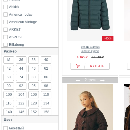
Ahkká
America Today
American Vintage
ARKET
ASPESI
-45%
Billabong
Urban Classics
Размер
Зимняя куртка
Bobo Choses
8 165 ₽
14 840 ₽
M
Brandit
36
38
40
КУПИТЬ
Burton
42
44
46
62
Calvin Klein
68
74
80
86
←
→
2 цвета
CARS JEANS
90
92
95
98
CeLaVi
100
104
106
110
Clarks
116
122
128
134
CMP
140
146
152
158
Color Kids
Цвет
Columbia
164
170
176
182
Copenhagen Colors
бежевый
б/р