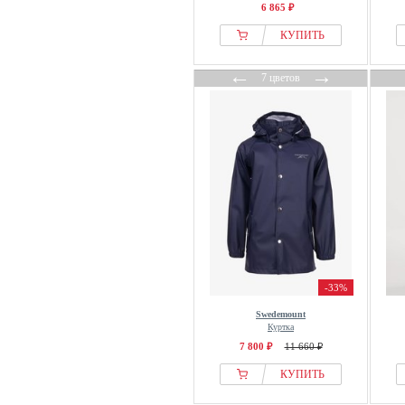
6 865 ₽
КУПИТЬ
←
→
7 цветов
-33%
Swedemount
Куртка
7 800 ₽
11 660 ₽
КУПИТЬ