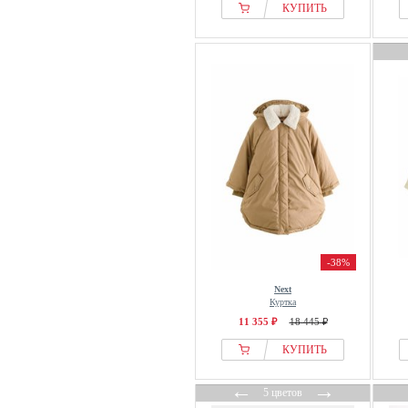
Lindex
КУПИТЬ
LIPSY
Little Bird
LMTD
Looxs Revolution
Mammut
Mango
Marc OPolo
Marks & Spencer
MAX&Co.
mikk-line
-38%
Milestone
MINI A TURE
Next
Куртка
mini rodini
11 355 ₽
18 445 ₽
MINOTI
КУПИТЬ
Minymo
Molo
←
→
5 цветов