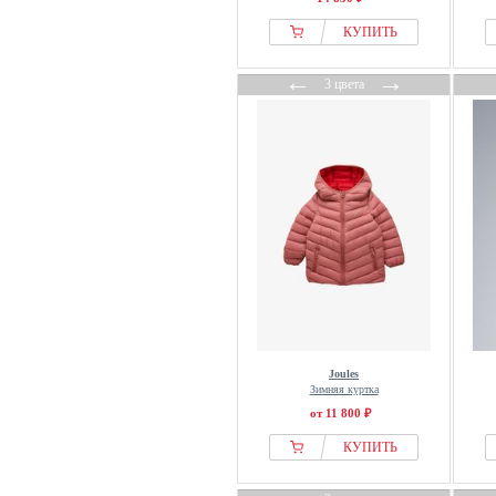
КУПИТЬ
←
→
3 цвета
Joules
Зимняя куртка
от 11 800 ₽
КУПИТЬ