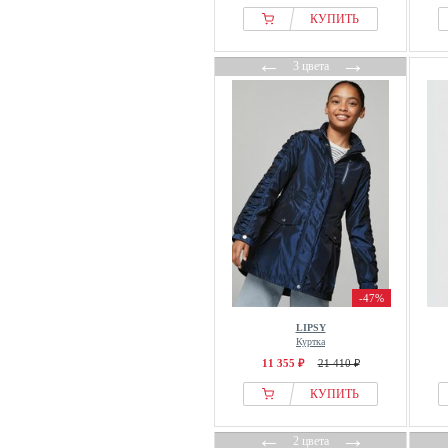
КУПИТЬ
←
→
3 цвета
-47%
LIPSY
Куртка
11 355 ₽
21 410 ₽
КУПИТЬ
←
→
2 цвета