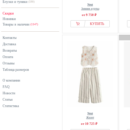
Блузки и туники
(590)
GAP
Next
Зимняя куртка
Garcia
Скидки
от 9 750 ₽
Geographical Norway
Новинки
КУПИТЬ
Товары в наличии
(1147)
Guess
Helly Hansen
Контакты
Hummel
Доставка
Icepeak
Возвраты
Jack Wolfskin
Оплата
Отзывы
JoJo Maman Bébé
Таблица размеров
Joules
Kempa
О компании
KOROSHI
FAQ
Новости
Lacoste
Статьи
Laura Ashley
Статистика
Levis®
Next
Liewood
Жилет
от 10 725 ₽
Lil Atelier