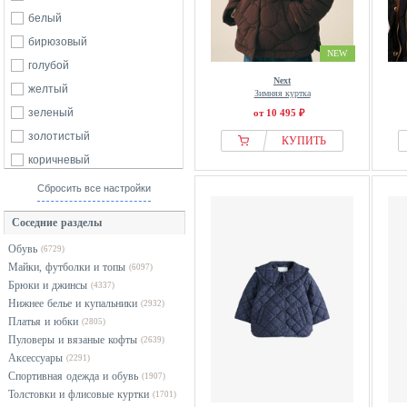
Creamie
белый
Creeks
бирюзовый
NEW
DANAMADE
голубой
Next
Dc Shoes
желтый
Зимняя куртка
Denim Factory
зеленый
от 10 495 ₽
Desigual
золотистый
КУПИТЬ
Didriksons
коричневый
Diesel
красный
Сбросить все настройки
DSQUARED2
оранжевый
Соседние разделы
ellesse
разноцветный
Обувь
(6729)
Emporio Armani
розовый
Майки, футболки и топы
(6097)
EN FANT
серебристый
Брюки и джинсы
(4337)
Fabelab
серый
Нижнее белье и купальники
(2932)
Платья и юбки
Friboo
(2805)
синий
Пуловеры и вязаные кофты
(2639)
From Germany With Love
фиолетовый
Аксессуары
(2291)
G-star Raw
хаки
Спортивная одежда и обувь
(1907)
Толстовки и флисовые куртки
GANT
черный
(1701)