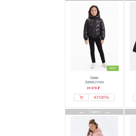
NEW
Guess
Зимняя куртка
19 070 ₽
КУПИТЬ
←
→
3 цвета