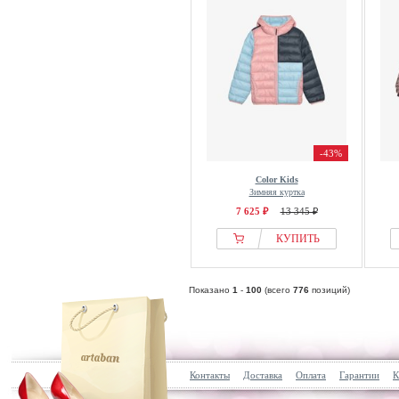
-43%
Color Kids
Зимняя куртка
7 625 ₽
13 345 ₽
КУПИТЬ
Показано
1
-
100
(всего
776
позиций)
Контакты
Доставка
Оплата
Гарантии
К