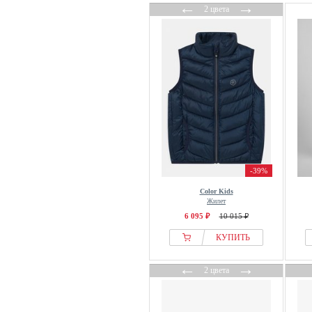
←
→
2 цвета
-39%
Color Kids
Жилет
6 095 ₽
10 015 ₽
КУПИТЬ
←
→
2 цвета