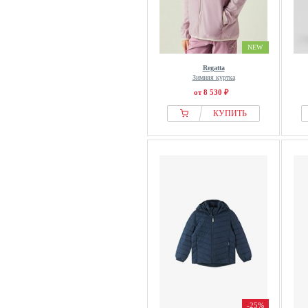
Sterntaler
Superdry & Co
Swedemount
NEW
Ted Baker
Regatta
Зимняя куртка
Tezenis
от 8 530 ₽
The New
КУПИТЬ
The North Face
THE SET
Tom Tailor
Tommy Hilfiger
TROLLKIDS
TWO SOON
Uhlsport
Under Armour
United Colors of Benetton
Urban Classics
VAUDE
-25%