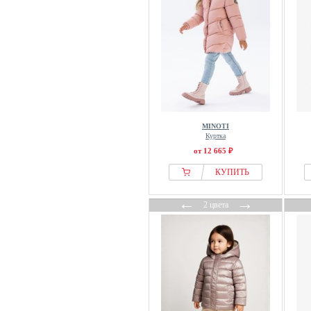
MINOTI
Куртка
от 12 665 ₽
КУПИТЬ
←
→
2 цвета