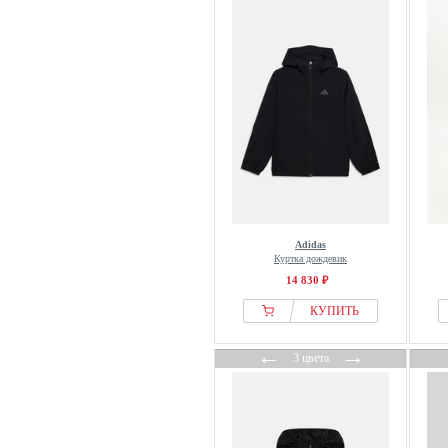
Monnalisa
Name It
Napapijri
Newbie
Next
Nike
Nike ACG
Noppies
normani
ONeill
Adidas
ONLY GIRLS
Куртка дождевик
14 830 ₽
ONLY MINI
КУПИТЬ
OVS
Patagonia
←
→
3 цвета
Peak Performance
Pepe Jeans
Petit Bateau
Polarn O. Pyret