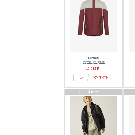
normani
Куртка дождевик
13 345 ₽
КУПИТЬ
←
→
4 цвета