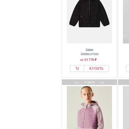
Protest
Puma
Quiksilver
Regatta
Reima
Reiss
Guess
Roxy
Зимняя куртка
S.oliver
от 13 770 ₽
Sarabanda
КУПИТЬ
Save the Duck
←
→
Scalpers
4 цвета
Schmuddelwedda
Scout
Sigikid
Sissy-Boy
Slade
smALLSAINTS