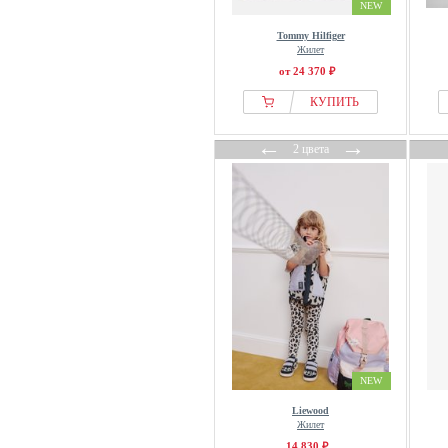
NEW
Tommy Hilfiger
Жилет
от 24 370 ₽
КУПИТЬ
←
→
2 цвета
NEW
Liewood
Жилет
14 830 ₽