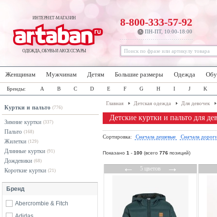
ИНТЕРНЕТ-МАГАЗИН
8-800-333-57-92
ПН-ПТ, 10:00-18:00
ОДЕЖДА, ОБУВЬ И АКСЕССУАРЫ
Женщинам
Мужчинам
Детям
Большие размеры
Одежда
Обу
Бренды:
A
B
C
D
E
F
G
H
I
J
K
Главная
Детская одежда
Для девочек
Куртки и пальто
(776)
Детские куртки и пальто для де
Зимние куртки
(337)
Пальто
(168)
Сортировка:
Сначала дешевые
Сначала дорог
Жилетки
(129)
Длинные куртки
(91)
Показано
1
-
100
(всего
776
позиций)
Дождевики
(68)
←
→
5 цветов
Короткие куртки
(21)
Бренд
Abercrombie & Fitch
Adidas