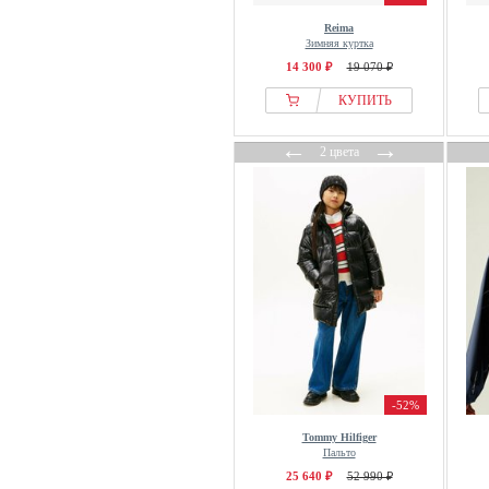
Vero Moda
Reima
Versace
Зимняя куртка
Villervalla
14 300 ₽
19 070 ₽
WE Fashion
КУПИТЬ
WHEAT
←
→
WHISTLER
2 цвета
Ziener
ZIGZAG
-52%
Tommy Hilfiger
Пальто
25 640 ₽
52 990 ₽