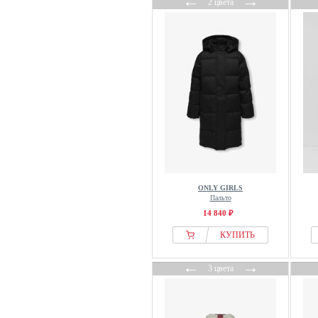
←
→
2 цвета
ONLY GIRLS
Пальто
14 840 ₽
КУПИТЬ
←
→
3 цвета