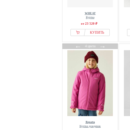
WHEAT
Куртка
от 23 520 ₽
КУПИТЬ
←
→
4 цвета
Regatta
Куртка дождевик