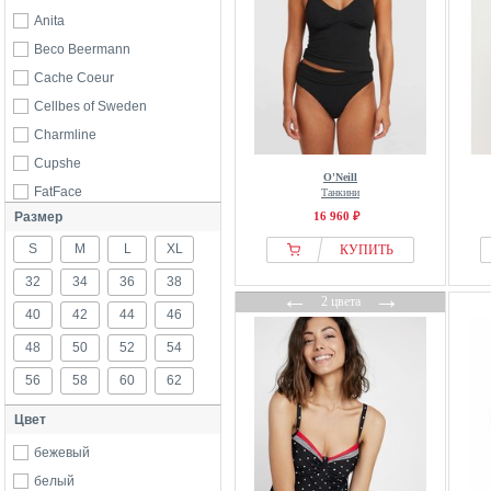
Anita
Beco Beermann
Cache Coeur
Cellbes of Sweden
Charmline
Cupshe
O'Neill
FatFace
Танкини
Размер
16 960 ₽
Fiorella Rubino
S
From Germany With Love
M
L
XL
КУПИТЬ
Fuurstenberg
32
34
36
38
←
→
2 цвета
Grimaldimare
40
42
44
46
H.I.S
48
50
52
54
Lascana
56
58
60
62
LIDEA
Цвет
Madeleine
Maritim
бежевый
Never Fully Dressed
белый