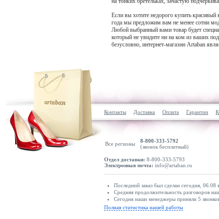
на тонких бретельках, зачастую подчерк
Если вы хотите недорого купить красивый к
года мы предложим вам не менее сотни модел
Любой выбранный вами товар будет специаль
который не увидите ни на ком из ваших по
безусловно, интернет-магазин Artaban явл
Контакты
Доставка
Оплата
Гарантии
К
8-800-333-5792
Все регионы
(звонок бесплатный)
Отдел доставки:
8-800-333-5793
Электронная почта:
info@artaban.ru
Последний заказ был сделан сегодня, 06.08 
Средняя продолжительность разговоров наш
Сегодня наши менеджеры приняли 5 звонков
Полная статистика нашей работы