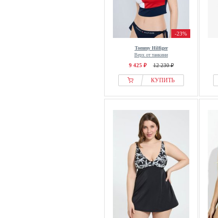
-23%
Tommy Hilfiger
Верх от танкини
9 425 ₽
12 230 ₽
КУПИТЬ