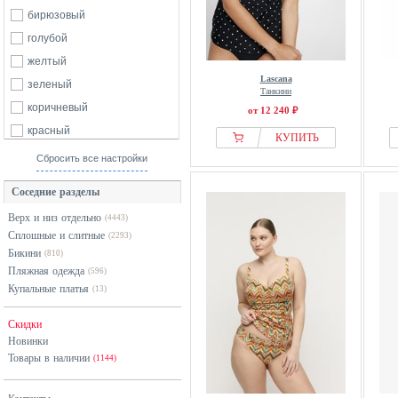
Next
бирюзовый
Olympia
голубой
ONeill
желтый
Lascana
OPERA
зеленый
Танкини
Petite Fleur
коричневый
от 12 240 ₽
PrimaDonna
красный
КУПИТЬ
Roosch
оранжевый
Сбросить все настройки
Rosa Faia
разноцветный
Соседние разделы
S.oliver
розовый
Верх и низ отдельно
Schiesser
(4443)
серый
Сплошные и слитные
(2293)
Seafolly
синий
Бикини
(810)
Sheego
фиолетовый
Пляжная одежда
(596)
Купальные платья
Speedo
(13)
хаки
Studio Untold
черный
Скидки
Sunflair
Новинки
Товары в наличии
Sunmarin
(1144)
Sunseeker