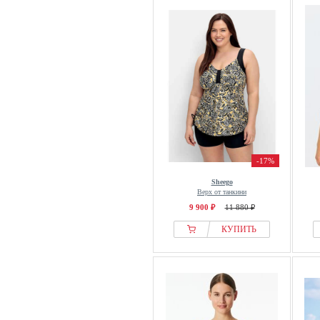
-17%
Sheego
Верх от танкини
9 900 ₽
11 880 ₽
КУПИТЬ