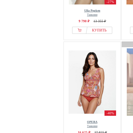
-27%
Ulla Popken
Танкини
9 790 ₽
13 355 ₽
КУПИТЬ
-40%
OPERA
Танкини
16 625 ₽
27 825 ₽