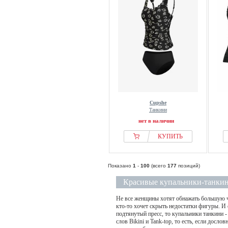
Cupshe
Танкини
нет в наличии
КУПИТЬ
Показано
1
-
100
(всего
177
позиций)
Красивые купальники-танкин
Не все женщины хотят обнажать большую ча
кто-то хочет скрыть недостатки фигуры. И 
подтянутый пресс, то купальники танкини -
слов Bikini и Tank-top, то есть, если досл