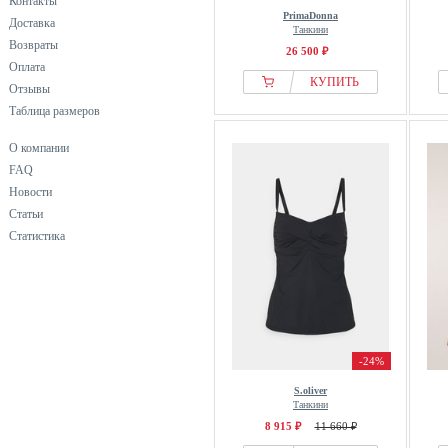
Контакты
Susa
PrimaDonna
Доставка
Танкини
Ted Baker
Возвраты
26 500 ₽
Tommy Hilfiger
Оплата
КУПИТЬ
TruYou
Отзывы
Таблица размеров
Ulla Popken
Vivance
О компании
Yours Clothing
FAQ
Zizzi
Новости
Статьи
Статистика
-24%
S.oliver
Танкини
8 915 ₽
11 660 ₽