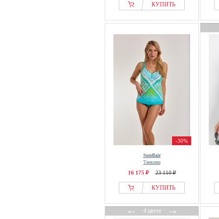
КУПИТЬ
-30%
Sunflair
Танкини
16 175 ₽
23 110 ₽
КУПИТЬ
←
→
4 цвета