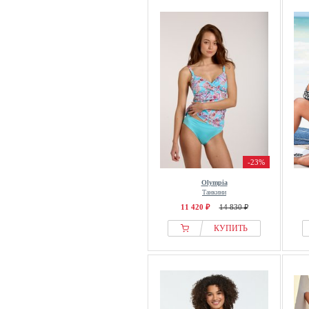
-23%
Olympia
Танкини
11 420 ₽
14 830 ₽
КУПИТЬ