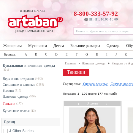
ИНТЕРНЕТ-МАГАЗИН
8-800-333-57-92
ПН-ПТ, 10:00-18:00
ОДЕЖДА, ОБУВЬ И АКСЕССУАРЫ
Женщинам
Мужчинам
Детям
Большие размеры
Одежда
Обу
Бренды:
A
B
C
D
E
F
G
H
I
J
K
Главная
Женская одежда
Разделы от А 
Купальники и пляжная одежда
(8019)
Танкини
Верх и низ отдельно
(4443)
Сортировка:
Сначала дешевые
Сначала дорог
Сплошные и слитные
(2293)
Бикини
(810)
Показано
1
-
100
(всего
177
позиций)
Пляжная одежда
(596)
←
→
3 цвета
Танкини
(177)
Купальные платья
(13)
Бренд
& Other Stories