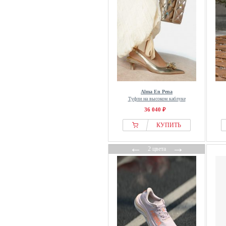
El Naturalista
Elara
Elbsand
ELISABETTA FRANCHI
Elleme
ellesse
Ellos Collection
Alma En Pena
Туфли на высоком каблуке
Emporio Armani
36 040 ₽
EMU Australia
КУПИТЬ
ENDURANCE
espadrij l´originale
←
→
2 цвета
Esprit
ESTRO
ETAM
Etnies
even&odd
EVERAU