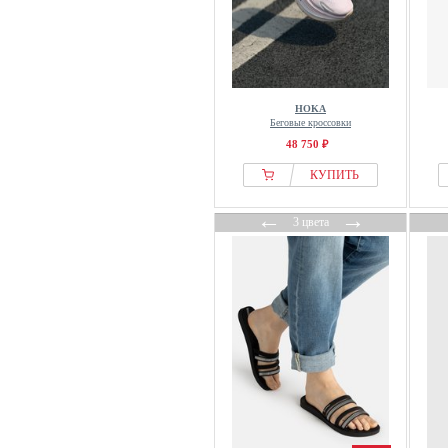
Everybody
EVITA
faina
Falke
HOKA
FatFace
Беговые кроссовки
48 750 ₽
Felmini
Felmini Wide Fit
КУПИТЬ
Fila
←
→
3 цвета
Filipe Shoes
Filippa K
Filling Pieces
Findlay
Finn Comfort
Finsbury
Fischer
Fitflop
Fitters Footwear