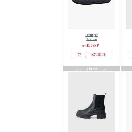
Igor
ILC
Ilse Jacobsen
IMAC
Industex
Haflinger
Тапочки
Inselhauptstadt
от 11 555 ₽
Inuikii
КУПИТЬ
Inuovo
Ipanema
←
→
2 цвета
Isabel Bernard
Ital-Design
Jack Wolfskin
Jacques Soloviere
Jana
Jane Klain
Jenny
Jenny By Ara