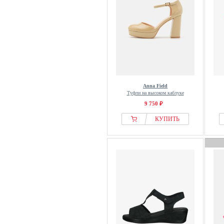
Bullboxer
Bungeez
Burtan Obuwie Taneczne /
Burtan Dance Shoes
By Malene Birger
Cache Cache
Call it Spring
Anna Field
Calliope
Туфли на высоком каблуке
9 750 ₽
Calvin Klein
Camel Active
КУПИТЬ
Camper
CAMPERLAB
Candice Cooper
Caprice
Cartoon
Carvela
Casadei
CaShott