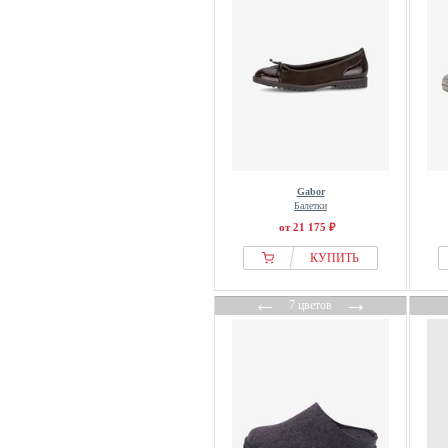
Henry Stevens
Hereu
Hey Dude
HEYDUDE
Hi-tec
Hispanitas
HOFF
Gabor
HOGL
Балетки
HOKA
от 21 175 ₽
Holster
КУПИТЬ
Hoogl
←
→
7 цветов
HSP Hanseshopping
HUB
Hummel
Hunter ORIGINAL
Icepeak
IGI&CO