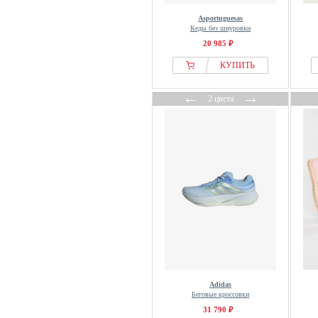
Coach
Asportuguesas
Кеды без шнуровки
Coccinelle
20 985 ₽
Cole Haan
КУПИТЬ
Colmar
Colmar Originals
←
→
2 цвета
Colors of California
Columbia
COMMA
Converse
Cool Shoe
Copenhagen Shoes
Copenhagen Studios
Cortefiel
COSMOS Comfort
Creeks
Adidas
CRICKIT
Беговые кроссовки
Crocs
31 790 ₽