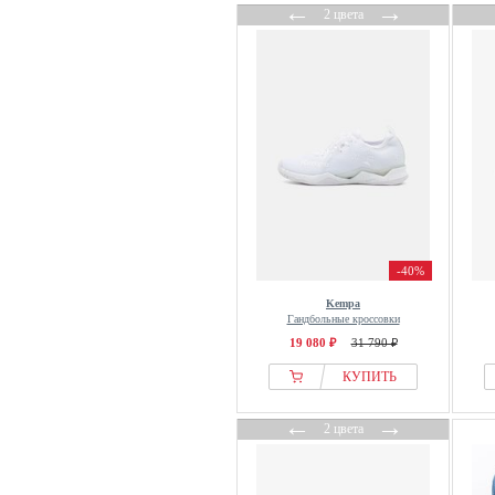
←
→
2 цвета
Kurt Geiger London
L37
La Sportiva
La Strada
Lacoste
Lanius
Lascana
LASOCKI
Last Resort AB
-40%
Laura Vita
Kempa
Lazamani
Гандбольные кроссовки
LE BOHEMIEN
19 080 ₽
31 790 ₽
Lee
КУПИТЬ
Lee Cooper
←
→
Legero
2 цвета
Leguano
Lei by tessamino