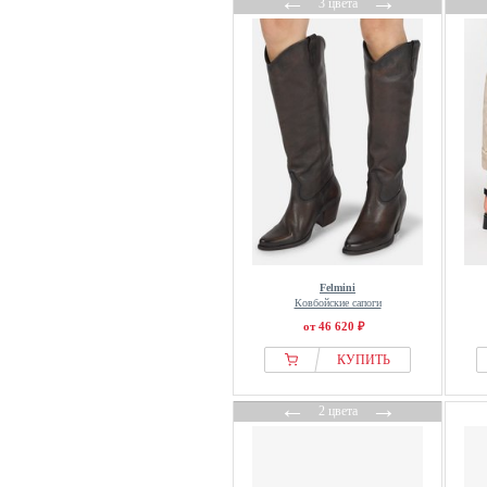
←
→
Gooce
3 цвета
Gorilla Wear
Gottstein
Grisport
GRuuNBEIN
Guess
Gusti Leder
Haboob
Haflinger
Haix
HALO
Felmini
Ковбойские сапоги
Hanwag
от 46 620 ₽
Hassia
КУПИТЬ
Havaianas
Head
←
→
2 цвета
Heine
Helly Hansen
Henrik Vibskov