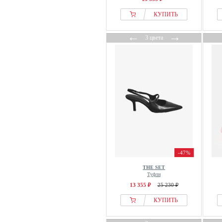
GANT
КУПИТЬ
Ganter
GAP
←
→
3 цвета
GARDENA
GCDS
Gemini
Gennia
Geox
Gerry Weber
Gestuz
GIABORGHINI
Giesswein
-47%
GINO ROSSI
THE SET
Gioseppo
Туфли
Globe
13 355 ₽
25 230 ₽
GmbH
КУПИТЬ
Goldkrone