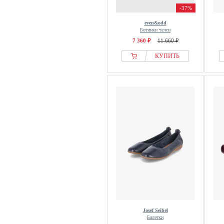
Jette
-37%
JoDis Shoes
even&odd
John Devin
Ботинки челси
7 360 ₽
11 660 ₽
JOMA
Jomos
КУПИТЬ
Joop!
Jordan
Josef Seibel
Joules
Juicy Couture
Julietta
Just Cavalli
Juurgen Hirsch
K-swiss
Kacper
Kaerlek
Josef Seibel
Kamik
Балетки