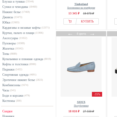
54
55
56
б/р
ARENA
серый
Блузки и туники
(23544)
Timberland
Сумки и чемоданы
Ariat
(18460)
синий
Босоножки на платформе
Нижнее белье
(17469)
13 345 ₽
19 070 ₽
ARIZONA LOVE
фиолетовый
Джинсы
(13473)
ARKK Copenhagen
хаки
КУПИТЬ
Юбки
(12603)
Кардиганы и вязаные кофты
Armani Exchange
черный
(12371)
←
→
Куртки, пальто и плащи
(11906)
4 цвета
Asics
Аксессуары
(11052)
Asportuguesas
Пуловеры
(10389)
ATHLECIA
Жилетки
(10342)
Топы
(9889)
Australia Luxe Collective
Купальники и пляжная одежда
(8019)
BABOUCHE Lifestyle
Кофты и толстовки
(6900)
BADURA
Пиджаки
(5432)
Спортивная одежда
Ballerette
(4691)
Эротичное нижнее белье
(2823)
Ballop
Комбинезоны
(1674)
Bally
Часы
(541)
-35%
Боди и корсажи
Barbour
(479)
Костюмы
(300)
Basler
SIOUX
Полуботинки
Bata
Скидки
18 010 ₽
27 550 ₽
Bayton
Новинки