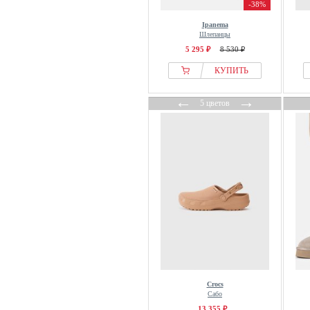
-38%
Five Ten
Ipanema
Flip*flop
Шлепанцы
Florett
5 295 ₽
8 530 ₽
Floris van Bommel
КУПИТЬ
Flower Mountain
←
→
Fly London
5 цветов
FONDA
Franken Schuhe
Fräulein Frida
Fred de la Bretoniere
FRED MARTIN COLLECTION
Fred Perry
French Connection
Friends Like These
From Germany With Love
G-star Raw
Crocs
Сабо
Gabor
13 355 ₽