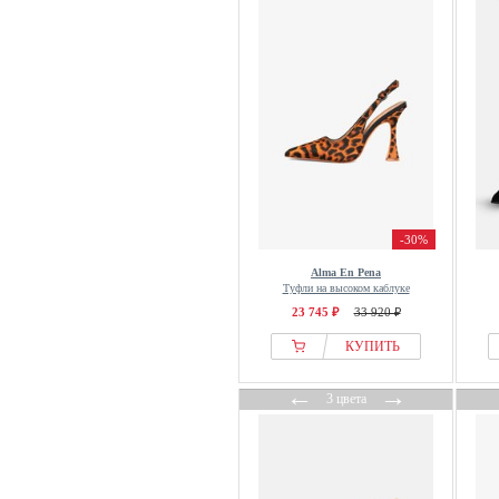
Blackstone
Blauer
Blount & Pool
Blowfish Malibu
Blundstone
Blusmart
Bogner
Bosanova
-30%
BOSS
Alma En Pena
Brandit
Туфли на высоком каблуке
Brasileras
23 745 ₽
33 920 ₽
Bronx
КУПИТЬ
Brooks
←
→
Brownie
3 цвета
Brutting
Buffalo
Bugatti