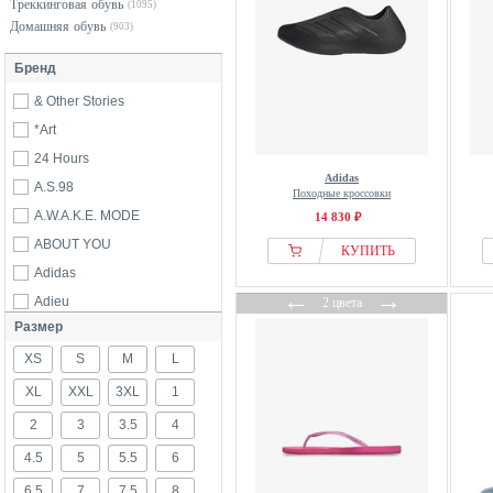
Треккинговая обувь
(1095)
Домашняя обувь
(903)
Бренд
& Other Stories
*Art
24 Hours
Adidas
A.S.98
Походные кроссовки
A.W.A.K.E. MODE
14 830 ₽
ABOUT YOU
КУПИТЬ
Adidas
←
→
Adieu
2 цвета
Размер
AEROSOFT
XS
AFS Schuhe
S
M
L
AGL
XL
XXL
3XL
1
Ahluwalia
2
3
3.5
4
Aigle
4.5
5
5.5
6
Aigner
6.5
7
7.5
8