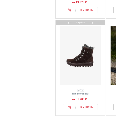
Kangaroos
от 19 070 ₽
Kaporal
КУПИТЬ
Kappa
←
→
Karl Kani
2 цвета
Karl Lagerfeld
Kate Spade New York
Kazar
Keddo
Keen
Kempa
Kennel & Schmenger
Kiarflex
Kickers
Kitzpichler
Legero
Зимние ботинки
KOEL
от 31 780 ₽
Koi Footwear
КУПИТЬ
KOROSHI
Kubota