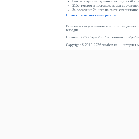
Mango
Сейчас в пути из Германии находится 412 т
2156 товаров в настоящее время доставляю
Manitu
За последние 24 часа на сайте зарегистриро
Полная статистика нашей работы
MAR SOLER
MARC
Если вы все еще сомневаетесь, стоит ли делать 
выгодно.
Marc Ellis
Политика ООО "Артабана" в отношении обрабо
Marc Jacobs
Copyright © 2010-2026 Artaban.ru — интернет-
Marc Opolo
Marc OPolo
Marco Tozzi
Marella
Marimekko
MARINE SERRE
Marks & Spencer
Martinelli
Maruti
Massimo Dutti
Max Mara
MAX&Co.