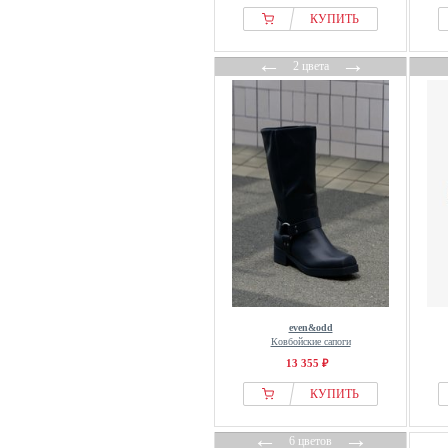
CRUZ
КУПИТЬ
Dachstein
←
→
Daisred
2 цвета
Damart
Day Vine
Dc Shoes
DeeZee
Derimod
Desa
Desigual
Desmond & Dempsey
Diadora
Diesel
even&odd
Ковбойские сапоги
Divine Factory
13 355 ₽
DKNY
КУПИТЬ
DL1961
Dockers
←
→
6 цветов