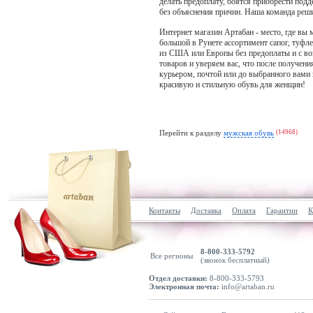
делать предоплату, боятся приобрести подд
Lowa
без объяснения причин. Наша команда реш
Luhta
Интернет магазин Артабан - место, где вы 
большой в Рунете ассортимент сапог, туфл
Luisa Spagnoli
из США или Европы без предоплаты и с во
Lüke Schuhe
товаров и уверяем вас, что после получени
курьером, почтой или до выбранного вами п
Lynfield
красивую и стильную обувь для женщин!
M&G
Maciejka
Перейти к разделу
мужская обувь
(14968)
Madden Girl
Madeleine
Mae&Mathilda
MAGICSHE
Magnum Boots
Контакты
Доставка
Оплата
Гарантии
К
Maison Kitsuné
MAJE
8-800-333-5792
Все регионы
(звонок бесплатный)
Maliparmi
Отдел доставки:
8-800-333-5793
Mammut
Электронная почта:
info@artaban.ru
Manfield