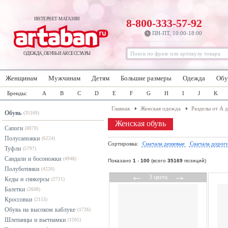
ИНТЕРНЕТ-МАГАЗИН
8-800-333-57-92
ПН-ПТ, 10:00-18:00
ОДЕЖДА, ОБУВЬ И АКСЕССУАРЫ
Женщинам
Мужчинам
Детям
Большие размеры
Одежда
Обу
Бренды:
A
B
C
D
E
F
G
H
I
J
K
Главная
Женская одежда
Разделы от А 
Обувь
(35169)
Женская обувь
Сапоги
(8870)
Полусапожки
(6224)
Сортировка:
Сначала дешевые
Сначала дорог
Туфли
(5797)
Сандали и босоножки
(4948)
Показано
1
-
100
(всего
35169
позиций)
Полуботинки
(4226)
←
→
3 цвета
Кеды и сникерсы
(2711)
Балетки
(2608)
Кроссовки
(2153)
Обувь на высоком каблуке
(1726)
Шлепанцы и вьетнамки
(1205)