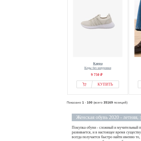
Lemon Jelly
Les Deux
LEVIS
Levis®
Lico
LIPSY
Liu Jo
Liva Loop
Kappa
Кеды без шнуровки
Living Kitzbuuhel
9 750 ₽
Lloyd
КУПИТЬ
Loeffler Randall
LOLA CASADEMUNT
Показано
1
-
100
(всего
35169
позиций)
Long Tall Sally
LORIBLU
Женская обувь 2020 - летняя,
Lotto
Покупка обуви - сложный и мучительный про
Loungeable
развивается, и в настоящее время существ
Love & Roses
всегда получается быстро найти именно то