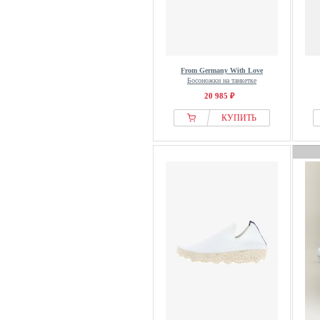
Castañer
Casual Looks
Cath Kidston
Caval
From Germany With Love
Босоножки на танкетке
CEP
20 985 ₽
CESARE GASPARI
КУПИТЬ
Champion
Chie Mihara
Cinque
City Walk
Clae
Clarks
Clarks Originals
Classic
Claudie Pierlot
Cloud 5ive
CMP