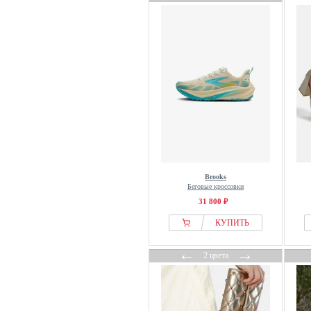
Dogo
Dolce Vita
Dolcis
Donna Carolina
Dr. Brinkmann
Dr. Martens
Dreimaster
DSQUARED2
Dune London
Dunlop
Brooks
Duuo Shoes
Беговые кроссовки
DWRS
31 800 ₽
Dynafit
КУПИТЬ
Ecco
←
→
ECKHAUS LATTA
2 цвета
Ed Hardy
EDITED
ekonika