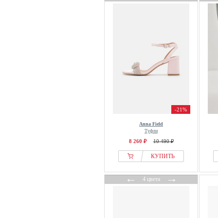
Replay
Rieker
RYŁKO
S.oliver
SACHA
Salinyang
Sam Edelman
Samsøe Samsøe
Scalpers
-21%
Selected
Anna Field
Sergio Rossi
Туфли
Shabbies Amsterdam
8 260 ₽
10 490 ₽
Simmi London
КУПИТЬ
SIOUX
←
→
SKECHERS
4 цвета
Sofie Schnoor
Sophia Webster
Souliers Martinez