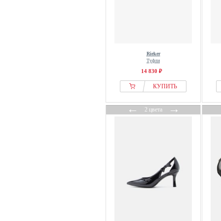
Versace Jeans Couture
Via della Paglia
VIA VAI
Victoria Beckham
Rieker
VIONIC
Туфли
Vitaform
14 830 ₽
Waldlaufer
КУПИТЬ
Wittchen
←
→
WODEN
2 цвета
Wojas
Xaver Luis
Yokono
Young Couture by EVITA
Yours Clothing
Zign