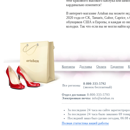
тебе красивого высокого каблука или шпиль
кардинально изменится!
В интернет-магазине Artaban вы можете не
2020 года от CK, Tamaris, Gabor, Caprice, s
обувщиков США и Европы, и каждая из них
колодки. Так что если вы не могли найти 
Контакты
Доставка
Оплата
Гарантии
К
8-800-333-5792
Все регионы
(звонок бесплатный)
Отдел доставки:
8-800-333-5793
Электронная почта:
info@artaban.ru
За последние 24 часа на сайте зарегистриро
За последние 24 часа было заказано 69 това
Последний заказ был сделан сегодня, 06.08 
Полная статистика нашей работы