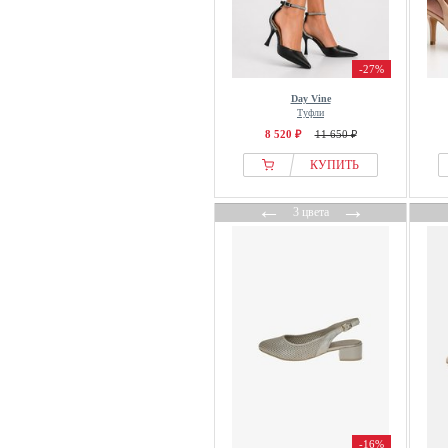
L37
La Strada
Lascana
-27%
LASOCKI
Day Vine
Туфли
Laura Vita
8 520 ₽
11 650 ₽
Lei by tessamino
КУПИТЬ
LIPSY
Liu Jo
←
→
3 цвета
Lloyd
Loeffler Randall
LOLA CASADEMUNT
LORIBLU
Love & Roses
Luisa Spagnoli
Lüke Schuhe
Madden Girl
MAJE
-16%