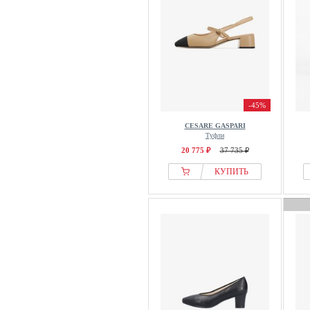
Spieth & Wensky
Spring Step
Steve Madden
Stradivarius
Stuart Weitzman
Tamaris
-45%
The Kooples
CESARE GASPARI
Туфли
THE SET
20 775 ₽
37 735 ₽
Think!
КУПИТЬ
Toga
Tommy Hilfiger
Toni Pons
Tory Burch
Vagabond
Valentino
VENEZIA
Verbenas