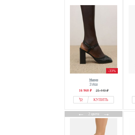
-33%
Mango
Туфли
16 960 ₽
25 440 ₽
КУПИТЬ
←
→
2 цвета