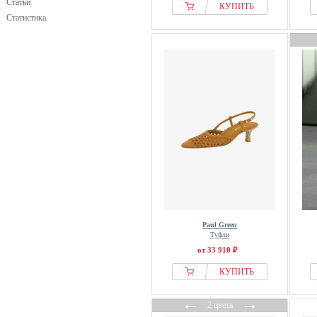
Статьи
КУПИТЬ
DeeZee
Статистика
Derimod
Desa
Diesel
DKNY
Dolce Vita
Donna Carolina
Dr. Martens
Dune London
Ecco
ELISABETTA FRANCHI
Esprit
Paul Green
ESTRO
Туфли
even&odd
от 33 910 ₽
Everybody
КУПИТЬ
EVITA
←
→
Findlay
2 цвета