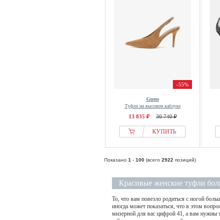
-55%
Guess
Туфли на высоком каблуке
13 835 ₽
30 740 ₽
КУПИТЬ
Показано
1
-
100
(всего
2922
позиций)
Красивые женские туфли бол
То, что вам повезло родиться с ногой боль
иногда может показаться, что в этом вопр
мизерной для вас цифрой 41, а вам нужны т