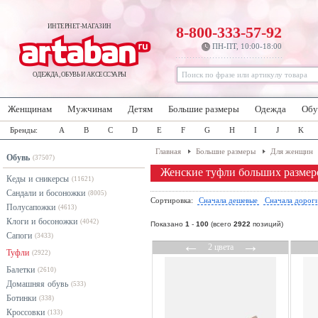
ИНТЕРНЕТ-МАГАЗИН
8-800-333-57-92
ПН-ПТ, 10:00-18:00
ОДЕЖДА, ОБУВЬ И АКСЕССУАРЫ
Женщинам
Мужчинам
Детям
Большие размеры
Одежда
Обу
Бренды:
A
B
C
D
E
F
G
H
I
J
K
Главная
Большие размеры
Для женщин
Обувь
(37507)
Женские туфли больших размер
Кеды и сникерсы
(11621)
Сандали и босоножки
(8005)
Сортировка:
Сначала дешевые
Сначала дорог
Полусапожки
(4613)
Клоги и босоножки
(4042)
Показано
1
-
100
(всего
2922
позиций)
Сапоги
(3433)
←
→
2 цвета
Туфли
(2922)
Балетки
(2610)
Домашняя обувь
(533)
Ботинки
(338)
Кроссовки
(133)