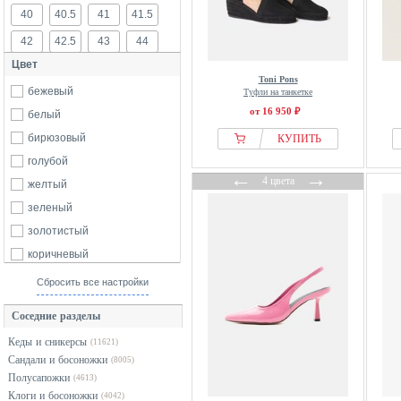
40
40.5
41
41.5
Armani Exchange
42
42.5
43
44
BADURA
Цвет
Ballerette
45
46
Toni Pons
Bally
бежевый
Туфли на танкетке
от 16 950 ₽
Bata
белый
Bershka
бирюзовый
КУПИТЬ
Betsy
голубой
←
→
4 цвета
Bianco
желтый
billi bi
зеленый
Bimba Y Lola
золотистый
Bosanova
коричневый
BOSS
красный
Сбросить все настройки
Bronx
оранжевый
Соседние разделы
Buffalo
разноцветный
Кеды и сникерсы
(11621)
By Malene Birger
розовый
Сандали и босоножки
(8005)
Call it Spring
серебристый
Полусапожки
(4613)
Calliope
серый
Клоги и босоножки
(4042)