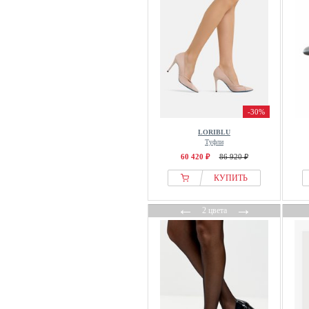
-30%
LORIBLU
Туфли
60 420 ₽
86 920 ₽
КУПИТЬ
←
→
2 цвета