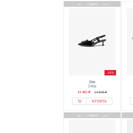
←
→
2 цвета
-16%
Zign
Туфли
12 465 ₽
14 840 ₽
КУПИТЬ
←
→
2 цвета