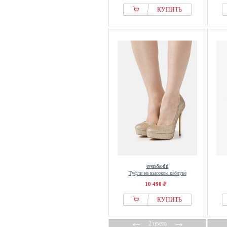
NEOUS
КУПИТЬ
Nero Giardini
New Look
Next
Nine West
Nodaleto
Only
Palado
Palado by Sila Sahin
Paul Green
Pavement
Peter Kaiser
Posh by Poelman
even&odd
Туфли на высоком каблуке
Proenza Schouler
10 490 ₽
Pull&Bear
КУПИТЬ
Raid
Reiss
←
→
2 цвета