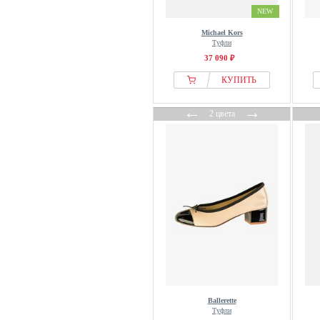
NEW
Michael Kors
Туфли
37 090 ₽
КУПИТЬ
←
→
2 цвета
Ballerette
Туфли