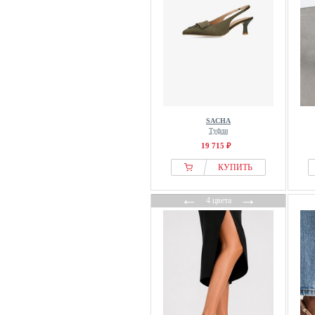
HOGL
Ilse Jacobsen
Ital-Design
Jana
Jenny By Ara
JoDis Shoes
SACHA
Josef Seibel
Туфли
Just Cavalli
19 715 ₽
Kaerlek
КУПИТЬ
Karl Lagerfeld
←
→
Kate Spade New York
4 цвета
Kazar
Keddo
Kennel & Schmenger
Koi Footwear
KOROSHI
Kurt Geiger London