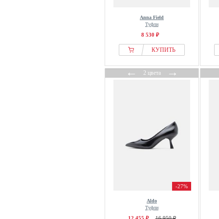
Anna Field
Туфли
8 530 ₽
КУПИТЬ
←
→
2 цвета
-27%
Aldo
Туфли
12 455 ₽
16 950 ₽