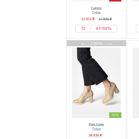
Manfield
Caprice
Mango
Туфли
12 455 ₽
14 830 ₽
Marc Ellis
Marc OPolo
КУПИТЬ
Marco Tozzi
←
→
2 цвета
Marella
Martinelli
Massimo Dutti
Max Mara
Melvin & Hamilton
Mexx
Michael Kors
Miista
Miriade
NEW
Moschino
NA-KD
Paul Green
Туфли
Naturalizer
36 030 ₽