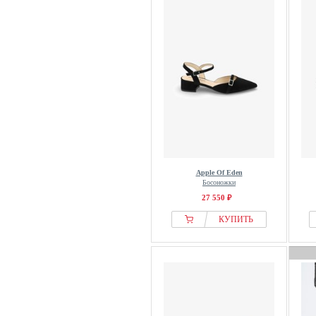
Floris van Bommel
Fly London
Fred de la Bretoniere
FRED MARTIN COLLECTION
Friends Like These
From Germany With Love
G-star Raw
Gabor
Geox
Gerry Weber
Apple Of Eden
Босоножки
GIABORGHINI
27 550 ₽
GINO ROSSI
КУПИТЬ
Gioseppo
Guess
Heine
Henry Stevens
Hereu
Hispanitas