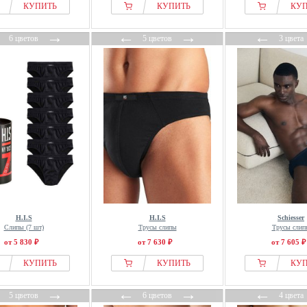
КУПИТЬ
КУПИТЬ
КУ
←
→
←
→
←
6 цветов
5 цветов
3 цвета
H.I.S
H.I.S
Schiesser
Слипы (7 шт)
Трусы слипы
Трусы слип
от 5 830 ₽
от 7 630 ₽
от 7 605 ₽
КУПИТЬ
КУПИТЬ
КУ
←
→
←
→
←
5 цветов
6 цветов
4 цвета