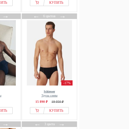
ПИТЬ
КУПИТЬ
→
←
→
6 цветов
-17%
Schiesser
ы
Трусы слипы
15 890 ₽
19 050 ₽
ПИТЬ
КУПИТЬ
→
←
→
3 цвета