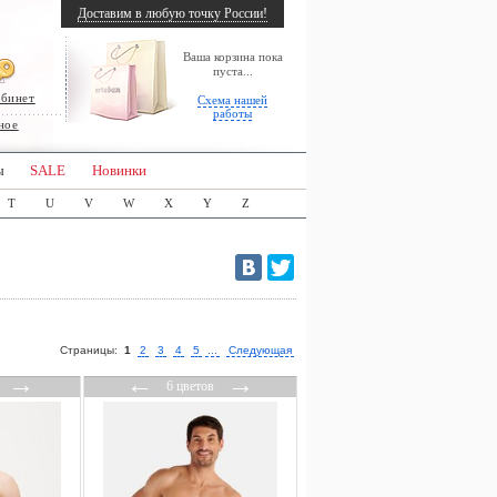
Доставим в любую точку России!
Ваша корзина пока
пуста...
абинет
Схема нашей
работы
ное
ы
SALE
Новинки
T
U
V
W
X
Y
Z
Страницы:
1
2
3
4
5
...
Следующая
→
←
→
6 цветов