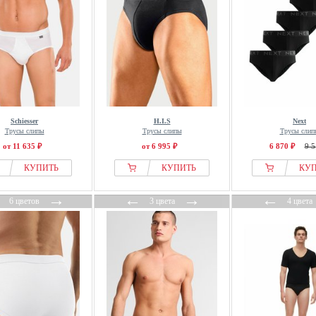
Schiesser
H.I.S
Next
Трусы слипы
Трусы слипы
Трусы слип
от 11 635 ₽
от 6 995 ₽
6 870 ₽
9 5
КУПИТЬ
КУПИТЬ
КУ
←
→
←
→
←
6 цветов
3 цвета
4 цвета