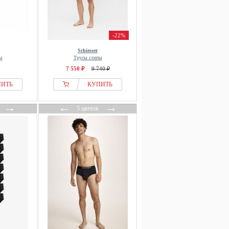
-22%
Schiesser
ы
Трусы слипы
7 550 ₽
9 740 ₽
ПИТЬ
КУПИТЬ
→
←
→
5 цветов