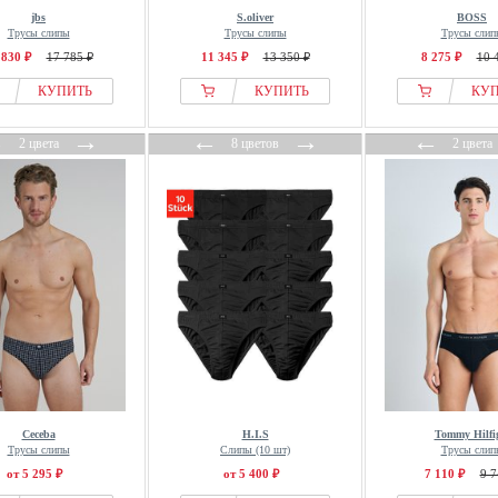
jbs
S.oliver
BOSS
Трусы слипы
Трусы слипы
Трусы слип
 830 ₽
17 785 ₽
11 345 ₽
13 350 ₽
8 275 ₽
10 
КУПИТЬ
КУПИТЬ
КУ
←
→
←
→
←
2 цвета
8 цветов
2 цвета
Ceceba
H.I.S
Tommy Hilfi
Трусы слипы
Слипы (10 шт)
Трусы слип
от 5 295 ₽
от 5 400 ₽
7 110 ₽
9 7