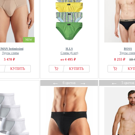
NEW
UMAN Intimissimi
H.I.S
BOSS
Трусы слипы
Слипы (6 шт)
Трусы слип
5 470 ₽
от 4 495 ₽
8 255 ₽
10 
КУПИТЬ
КУПИТЬ
КУ
←
→
←
6 цветов
5 цветов