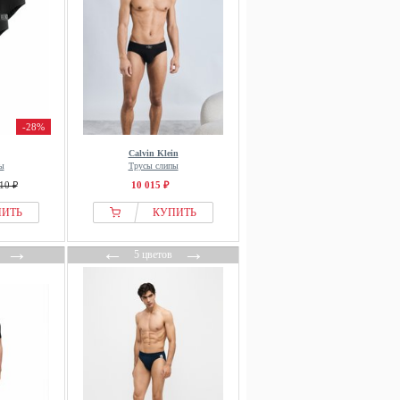
-28%
Calvin Klein
ы
Трусы слипы
10 ₽
10 015 ₽
ПИТЬ
КУПИТЬ
→
←
→
5 цветов