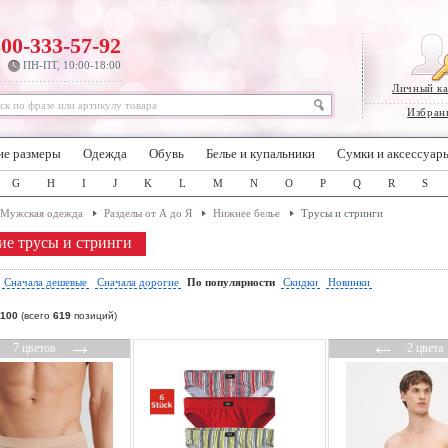
800-333-57-92
ПН-ПТ, 10:00-18:00
Личный к
Избран
ие размеры
Одежда
Обувь
Белье и купальники
Сумки и аксессуар
G
H
I
J
K
L
M
N
O
P
Q
R
S
Мужская одежда
Разделы от А до Я
Нижнее белье
Трусы и стринги
е трусы и стринги
:
Сначала дешевые
Сначала дорогие
По популярности
Скидки
Новинки
100
(всего
619
позиций)
←
→
←
7 цветов
2 цвета