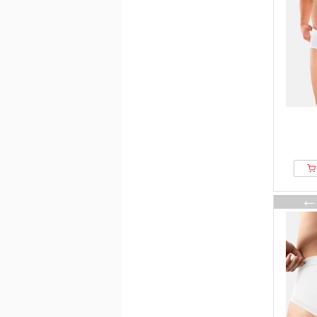
Versace
Vivienne Westwood
WE Fashion
Yamamay
zd ZERO DEFECTS