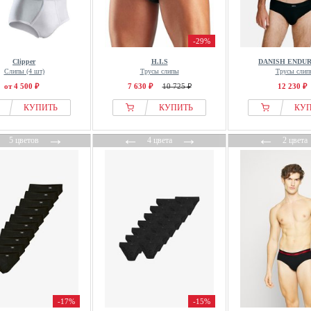
-29%
Clipper
H.I.S
DANISH ENDU
Слипы (4 шт)
Трусы слипы
Трусы слип
от 4 500 ₽
7 630 ₽
10 725 ₽
12 230 ₽
КУПИТЬ
КУПИТЬ
КУ
←
→
←
→
←
5 цветов
4 цвета
2 цвета
-17%
-15%