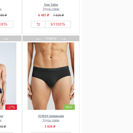
Tom Tailor
ы
Трусы слипы
480 ₽
6 485 ₽
7 630 ₽
ПИТЬ
КУПИТЬ
→
←
→
4 цвета
-27%
NEW
ger
IUMAN Intimissimi
ы
Трусы слипы
40 ₽
3 920 ₽