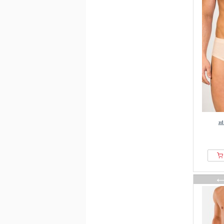
OFF-WHITE
Olaf Benz
OVS
Pfeilring
Puma
Replay
Roger Kent
S.oliver
Schiesser
Seidensticker
z
SKINY
Sloggi
Smartwool
SNOCKS
Tezenis
Tom Tailor
Tommy Hilfiger
uncover by SCHIESSER