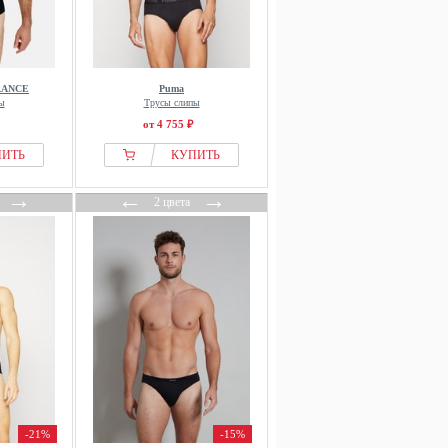
RANCE
Puma
ы
Трусы слипы
от 4 755 ₽
ПИТЬ
КУПИТЬ
→
←
→
2 цвета
-21%
-15%