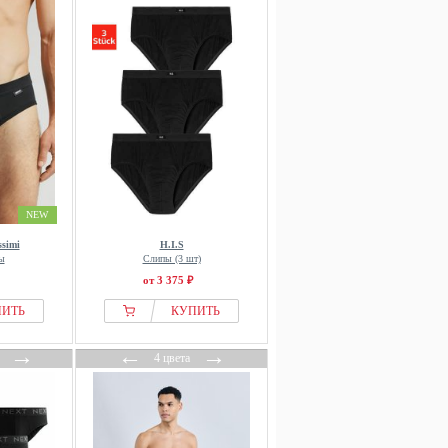
NEW
simi
H.I.S
ы
Слипы (3 шт)
от 3 375 ₽
ПИТЬ
КУПИТЬ
→
←
→
4 цвета