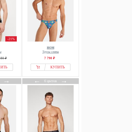
-21%
HOM
ы
Трусы слипы
480 ₽
7 790 ₽
ПИТЬ
КУПИТЬ
→
←
→
6 цветов