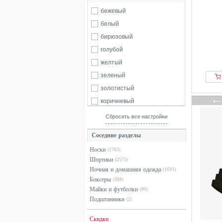
Copenhagen Studios
бежевый
56
58
60
64
Cristiano Ronaldo CR7
белый
68
б/р
Damart
бирюзовый
DANISH ENDURANCE
голубой
Diesel
желтый
DIM
зеленый
DSQUARED2
золотистый
ellesse
коричневый
Emporio Armani
красный
Сбросить все настройки
Erwin Muuller
оранжевый
Соседние разделы
ESGE
разноцветный
Носки
(2763)
Falke
розовый
Шортики
(2575)
Frank Dandy
серебристый
Ночная и домашняя одежда
(1693)
From Germany With Love
серый
Боксеры
(388)
Майки и футболки
G Gregory
(89)
синий
Подштанники
(2)
GANT
фиолетовый
Gatzburg
хаки
Скидки