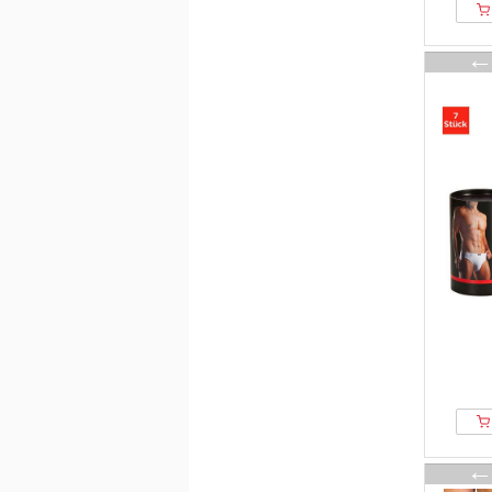
JP1880
Karl Lagerfeld
Lacoste
Le Jogger
Levis®
Marc OPolo
Marks & Spencer
Maxte
Men Plus
MEY
Moschino
Mustang
Next
Nike
Nur Der
Nur Die
Odlo