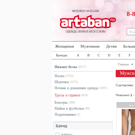
ИНТЕРНЕТ-МАГАЗИН
8-
ОДЕЖДА, ОБУВЬ И АКСЕССУАРЫ
Женщинам
Мужчинам
Детям
Больш
Бренды:
A
B
C
D
E
F
Главная
Нижнее белье
(8157)
Мужски
Носки
(2763)
Шортики
(2575)
Сортировка
Ночная и домашняя одежда
(1693)
Трусы и стринги
Показано
1
-
(619)
Боксеры
(388)
Майки и футболки
(89)
Подштанники
(2)
Бренд