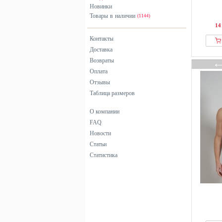
Новинки
GCDS
черный
Товары в наличии
(1144)
Götzburg
14
Guess
Контакты
H.I.S
Доставка
Hanro
Возвраты
Оплата
Happy Size
Отзывы
Henderson
Таблица размеров
HERMKO
HOM
О компании
FAQ
Icebreaker
Новости
Impetus
Статьи
IUMAN Intimissimi
Статистика
Jack & Jones
jbs
JBS of Denmark
Jette
Jockey