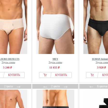
d ZERO DEFECTS
MEY
IUMAN Intimis
Трусы слипы
Трусы слипы
Трусы слип
5 240 ₽
11 655 ₽
3 920 ₽
КУПИТЬ
КУПИТЬ
КУ
←
→
←
→
←
2 цвета
2 цвета
6 цветов