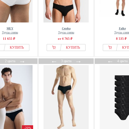
MEY
Ceceba
Falke
Трусы слипы
Трусы слипы
Трусы слип
11 655 ₽
от 4 765 ₽
8 535 ₽
КУПИТЬ
КУПИТЬ
КУ
←
→
←
→
←
2 цвета
3 цвета
4 цвета
-20%