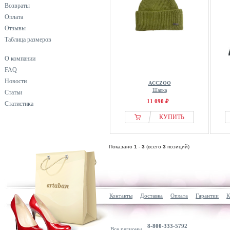
Возвраты
Оплата
Отзывы
Таблица размеров
О компании
FAQ
Новости
ACCZOO
Шапка
Статьи
11 090 ₽
Статистика
КУПИТЬ
Показано
1
-
3
(всего
3
позиций)
Контакты
Доставка
Оплата
Гарантии
К
8-800-333-5792
Все регионы