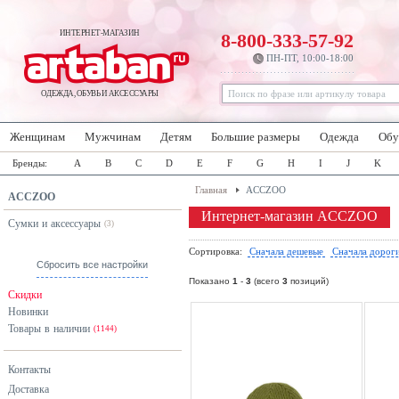
ИНТЕРНЕТ-МАГАЗИН
8-800-333-57-92
ПН-ПТ, 10:00-18:00
ОДЕЖДА, ОБУВЬ И АКСЕССУАРЫ
Женщинам
Мужчинам
Детям
Большие размеры
Одежда
Обу
Бренды:
A
B
C
D
E
F
G
H
I
J
K
Главная
ACCZOO
ACCZOO
Интернет-магазин ACCZOO
Сумки и аксессуары
(3)
Сортировка:
Сначала дешевые
Сначала дорог
Сбросить все настройки
Показано
1
-
3
(всего
3
позиций)
Скидки
Новинки
Товары в наличии
(1144)
Контакты
Доставка