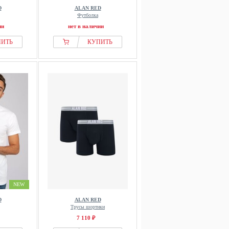
D
ALAN RED
Футболка
ии
нет в наличии
ПИТЬ
КУПИТЬ
NEW
D
ALAN RED
Трусы шортики
7 110 ₽