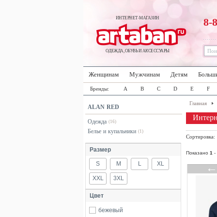
ИНТЕРНЕТ-МАГАЗИН
8-
ОДЕЖДА, ОБУВЬ И АКСЕССУАРЫ
Женщинам
Мужчинам
Детям
Больш
Бренды:
A
B
C
D
E
F
Главная
ALAN RED
Интер
Одежда
(16)
Белье и купальники
(1)
Сортировка
Размер
Показано
1
-
S
M
L
XL
XXL
3XL
Цвет
бежевый