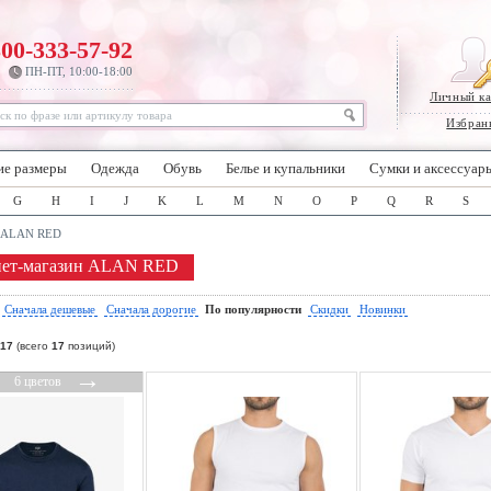
800-333-57-92
ПН-ПТ, 10:00-18:00
Личный к
Избран
ие размеры
Одежда
Обувь
Белье и купальники
Сумки и аксессуар
G
H
I
J
K
L
M
N
O
P
Q
R
S
ALAN RED
нет-магазин ALAN RED
:
Сначала дешевые
Сначала дорогие
По популярности
Скидки
Новинки
17
(всего
17
позиций)
←
→
6 цветов