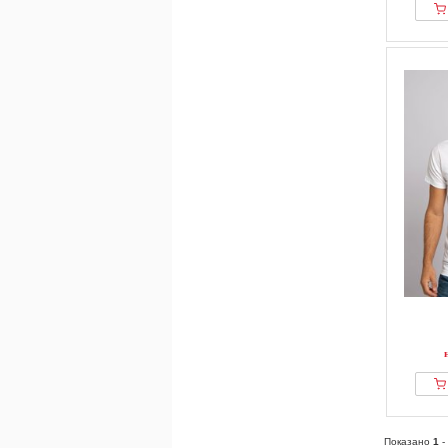
Показано
1
-