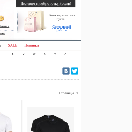
Доставим в любую точку России!
Ваша корзина пока
пуста...
абинет
Схема нашей
работы
ное
ы
SALE
Новинки
T
U
V
W
X
Y
Z
Страницы:
1