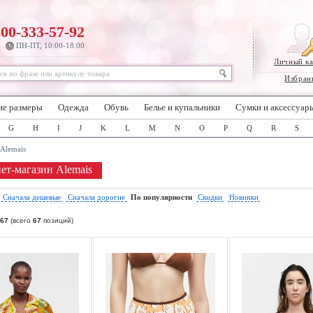
800-333-57-92
ПН-ПТ, 10:00-18:00
Личный к
Избран
ие размеры
Одежда
Обувь
Белье и купальники
Сумки и аксессуар
G
H
I
J
K
L
M
N
O
P
Q
R
S
Alemais
ет-магазин Alemais
:
Сначала дешевые
Сначала дорогие
По популярности
Скидки
Новинки
67
(всего
67
позиций)