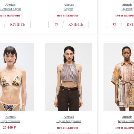
Alemais
Alemais
Alemais
Шелковая блузка
Блузка
Пуловер
нет в наличии
нет в наличии
нет в налич
КУПИТЬ
КУПИТЬ
КУ
Alemais
Alemais
Alemais
Верх от бикини
Блузка без рукавов
Блузка-плат
25 440 ₽
нет в наличии
нет в налич