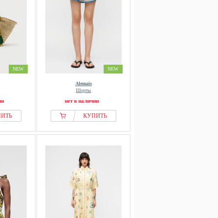
NEW
NEW
Alemais
Шорты
ии
нет в наличии
ПИТЬ
КУПИТЬ