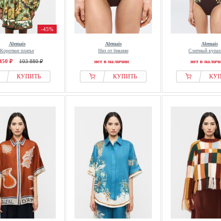
-45%
Alemais
Alemais
Alemais
Короткое платье
Низ от бикини
Слитный купал
450 ₽
103 880 ₽
нет в наличии
нет в налич
КУПИТЬ
КУПИТЬ
КУ