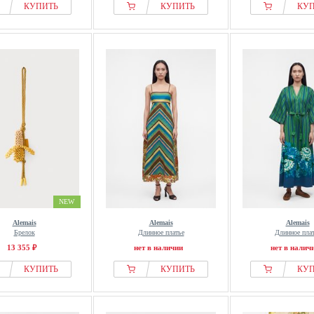
КУПИТЬ
КУПИТЬ
КУ
NEW
Alemais
Alemais
Alemais
Брелок
Длинное платье
Длинное пла
13 355 ₽
нет в наличии
нет в налич
КУПИТЬ
КУПИТЬ
КУ