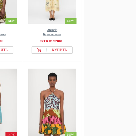
NEW
NEW
Alemais
атье
Блузка-платье
ии
нет в наличии
ПИТЬ
КУПИТЬ
-40%
NEW