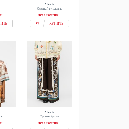
Alemais
Слитный купальник
ии
нет в наличии
ПИТЬ
КУПИТЬ
Alemais
ье
Прямые брюки
ии
нет в наличии