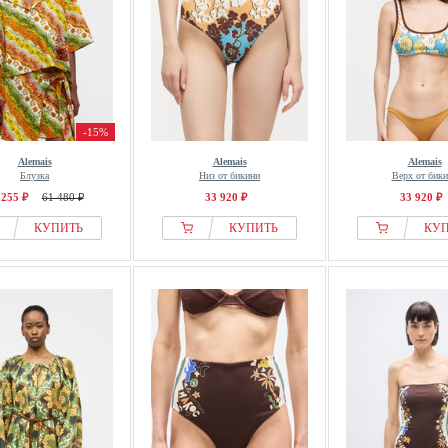
-15%
Alemais
Alemais
Alemais
Блузка
Низ от бикини
Верх от бик
 255 ₽
61 480 ₽
33 920 ₽
33 920 ₽
КУПИТЬ
КУПИТЬ
КУ