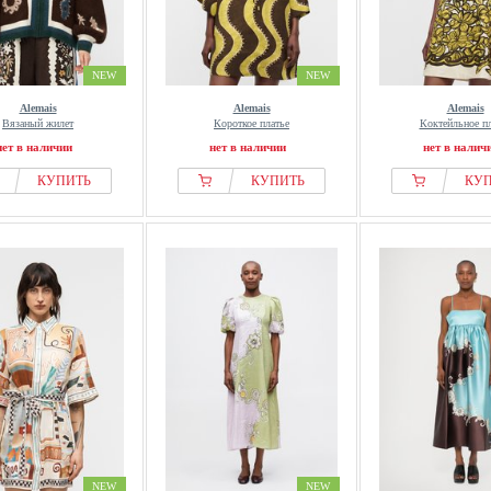
NEW
NEW
Alemais
Alemais
Alemais
Вязаный жилет
Короткое платье
Коктейльное пл
нет в наличии
нет в наличии
нет в налич
КУПИТЬ
КУПИТЬ
КУ
NEW
NEW