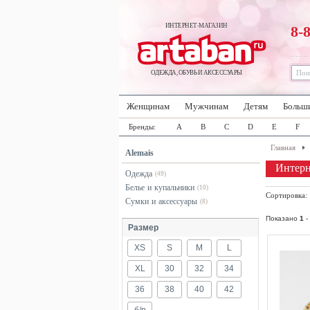
ИНТЕРНЕТ-МАГАЗИН
8-
ОДЕЖДА, ОБУВЬ И АКСЕССУАРЫ
Женщинам
Мужчинам
Детям
Больш
Бренды:
A
B
C
D
E
F
Главная
Alemais
Интерн
Одежда
(49)
Белье и купальники
(10)
Сортировка
Сумки и аксессуары
(8)
Показано
1
-
Размер
XS
S
M
L
XL
30
32
34
36
38
40
42