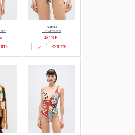
Alemais
ьник
Низ от бикини
ии
25 440 ₽
ПИТЬ
КУПИТЬ