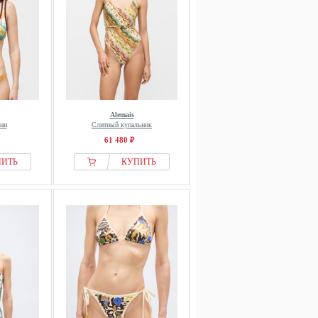
Alemais
ини
Слитный купальник
61 480 ₽
ПИТЬ
КУПИТЬ