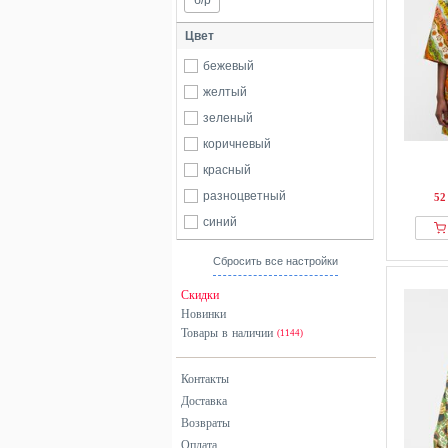
б/р
Цвет
бежевый
желтый
зеленый
коричневый
красный
разноцветный
52
синий
Сбросить все настройки
Скидки
Новинки
Товары в наличии
(1144)
Контакты
Доставка
Возвраты
Оплата