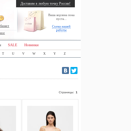
Доставим в любую точку России!
Ваша корзина пока
пуста...
абинет
Схема нашей
работы
ное
ы
SALE
Новинки
T
U
V
W
X
Y
Z
Страницы:
1