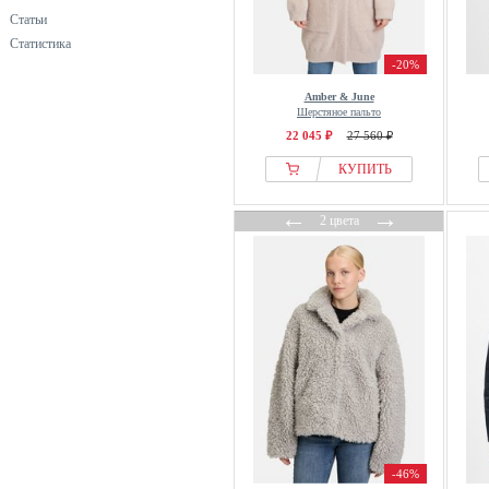
Статьи
Статистика
-20%
Amber & June
Шерстяное пальто
22 045 ₽
27 560 ₽
КУПИТЬ
←
→
2 цвета
-46%