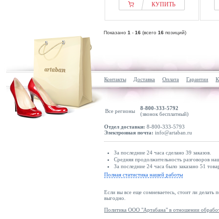
КУПИТЬ
Показано
1
-
16
(всего
16
позиций)
Контакты
Доставка
Оплата
Гарантии
К
8-800-333-5792
Все регионы
(звонок бесплатный)
Отдел доставки:
8-800-333-5793
Электронная почта:
info@artaban.ru
За последние 24 часа сделано 39 заказов.
Средняя продолжительность разговоров наши
За последние 24 часа было заказано 51 това
Полная статистика нашей работы
Если вы все еще сомневаетесь, стоит ли делать 
выгодно.
Политика ООО "Артабана" в отношении обрабо