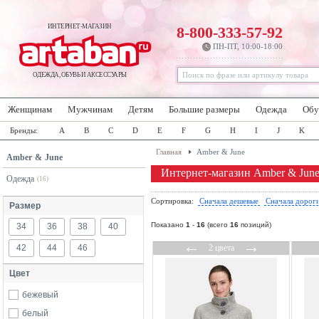
ИНТЕРНЕТ-МАГАЗИН
8-800-333-57-92
ПН-ПТ, 10:00-18:00
ОДЕЖДА, ОБУВЬ И АКСЕССУАРЫ
Женщинам
Мужчинам
Детям
Большие размеры
Одежда
Обу
Бренды:
A
B
C
D
E
F
G
H
I
J
K
Главная
Amber & June
Amber & June
Интернет-магазин Amber & Jun
Одежда
(16)
Сортировка:
Сначала дешевые
Сначала дорог
Размер
Показано
1
-
16
(всего
16
позиций)
34
36
38
40
←
→
42
44
46
2 цвета
Цвет
бежевый
белый