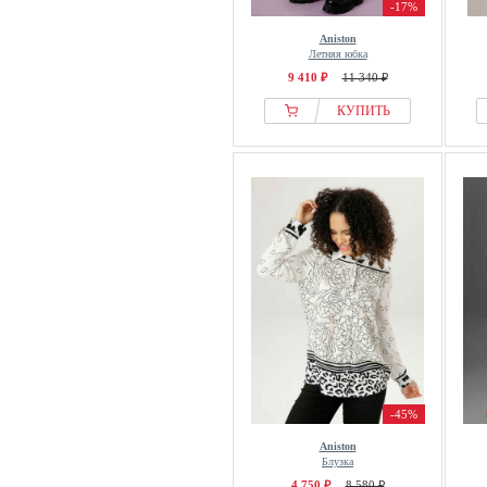
-17%
Aniston
Летняя юбка
9 410 ₽
11 340 ₽
КУПИТЬ
-45%
Aniston
Блузка
4 750 ₽
8 580 ₽