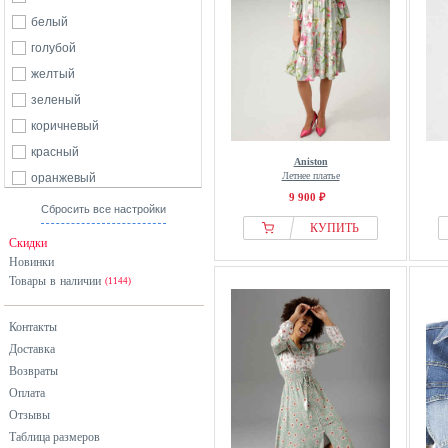
белый
голубой
желтый
зеленый
коричневый
красный
Aniston
Летнее платье
оранжевый
9 900 ₽
разноцветный
Сбросить все настройки
КУПИТЬ
розовый
Скидки
серый
Новинки
Товары в наличии
синий
(1144)
фиолетовый
Контакты
черный
Доставка
Возвраты
Оплата
Отзывы
Таблица размеров