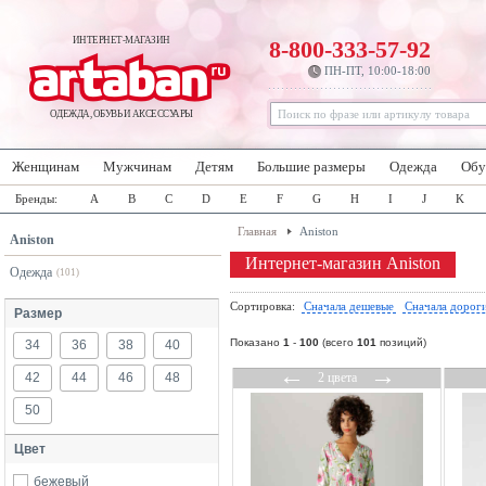
ИНТЕРНЕТ-МАГАЗИН
8-800-333-57-92
ПН-ПТ, 10:00-18:00
ОДЕЖДА, ОБУВЬ И АКСЕССУАРЫ
Женщинам
Мужчинам
Детям
Большие размеры
Одежда
Обу
Бренды:
A
B
C
D
E
F
G
H
I
J
K
Главная
Aniston
Aniston
Интернет-магазин Aniston
Одежда
(101)
Сортировка:
Сначала дешевые
Сначала дорог
Размер
Показано
1
-
100
(всего
101
позиций)
34
36
38
40
←
→
42
44
46
48
2 цвета
50
Цвет
бежевый