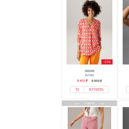
-15%
Aniston
Блузка
8 415 ₽
9 900 ₽
КУПИТЬ
←
→
2 цвета