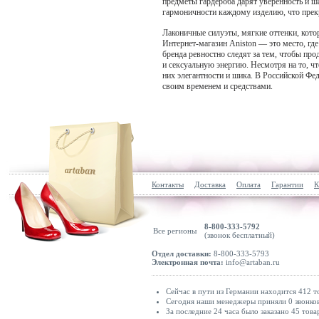
предметы гардероба дарят уверенность и ш
гармоничности каждому изделию, что прекр
Лаконичные силуэты, мягкие оттенки, кот
Интернет-магазин Aniston — это место, г
бренда ревностно следят за тем, чтобы пр
и сексуальную энергию. Несмотря на то, ч
них элегантности и шика. В Российской Фе
своим временем и средствами.
Контакты
Доставка
Оплата
Гарантии
К
8-800-333-5792
Все регионы
(звонок бесплатный)
Отдел доставки:
8-800-333-5793
Электронная почта:
info@artaban.ru
Сейчас в пути из Германии находится 412 т
Сегодня наши менеджеры приняли 0 звонков
За последние 24 часа было заказано 45 това