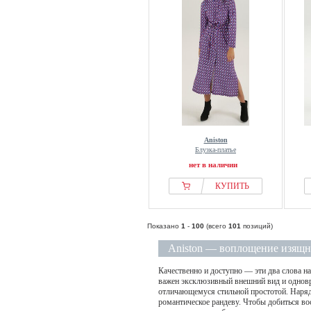
Aniston
Блузка-платье
нет в наличии
КУПИТЬ
Показано
1
-
100
(всего
101
позиций)
Aniston — воплощение изящн
Качественно и доступно — эти два слова 
важен эксклюзивный внешний вид и одновр
отличающемуся стильной простотой. Наряд
романтическое рандеву. Чтобы добиться во