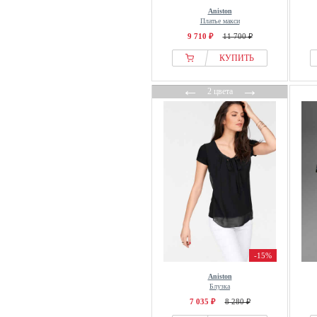
Aniston
Платье макси
9 710 ₽
11 700 ₽
КУПИТЬ
←
→
2 цвета
-15%
Aniston
Блузка
7 035 ₽
8 280 ₽