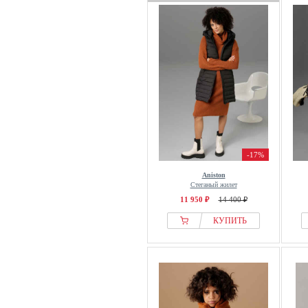
-17%
Aniston
Стеганый жилет
11 950 ₽
14 400 ₽
КУПИТЬ