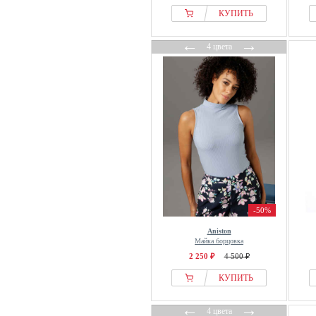
КУПИТЬ
←
→
4 цвета
-50%
Aniston
Майка борцовка
2 250 ₽
4 500 ₽
КУПИТЬ
←
→
4 цвета