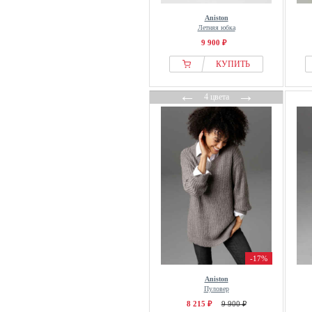
Aniston
Летняя юбка
9 900 ₽
КУПИТЬ
←
→
4 цвета
-17%
Aniston
Пуловер
8 215 ₽
9 900 ₽