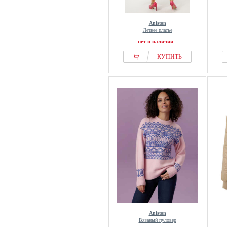
Aniston
Летнее платье
нет в наличии
КУПИТЬ
Aniston
Вязаный пуловер