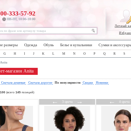
800-333-57-92
ПН-ПТ, 10:00-18:00
Личный к
Избран
ие размеры
Одежда
Обувь
Белье и купальники
Сумки и аксессуар
G
H
I
J
K
L
M
N
O
P
Q
R
S
Anita
ет-магазин Anita
:
Сначала дешевые
Сначала дорогие
По популярности
Скидки
Новинки
100
(всего
145
позиций)
←
→
←
3 цвета
4 цвета