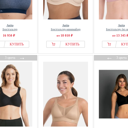
Anita
Anita
Anita
Бюстгальтер
Бюстгальтер-минимайзер
Бюстгальтер без к
16 950 ₽
от 18 010 ₽
от 13 345 
КУПИТЬ
КУПИТЬ
КУ
←
→
←
3 цвета
3 цвета