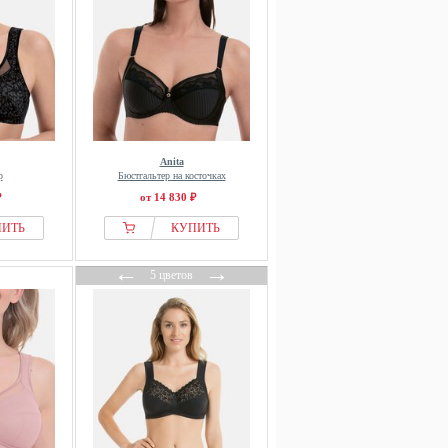
Anita
р
Бюстгальтер на косточках
₽
от 14 830 ₽
ПИТЬ
КУПИТЬ
←
→
5 цветов