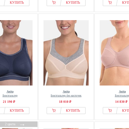
КУПИТЬ
КУПИТЬ
КУ
Anita
Anita
Anita
Бюстгальтер
Бюстгальтер без косточек
Бюстгальте
21 190 ₽
18 010 ₽
14 830 ₽
КУПИТЬ
КУПИТЬ
КУ
←
→
2 цвета