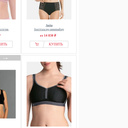
Anita
осточек
Бюстгальтер-минимайзер
₽
от 14 830 ₽
ПИТЬ
КУПИТЬ
→