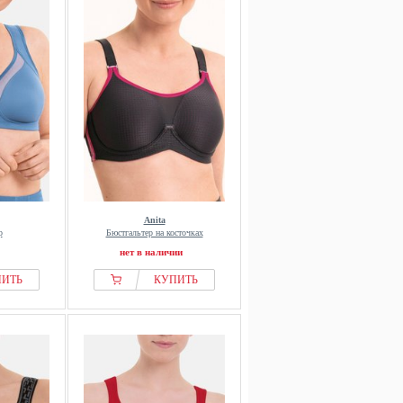
Anita
р
Бюстгальтер на косточках
нет в наличии
ПИТЬ
КУПИТЬ