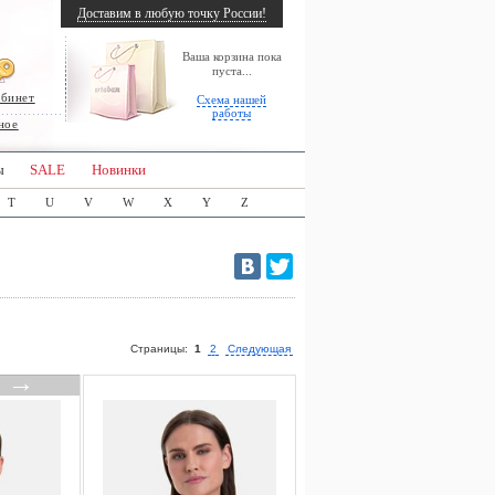
Доставим в любую точку России!
Ваша корзина пока
пуста...
абинет
Схема нашей
работы
ное
ы
SALE
Новинки
T
U
V
W
X
Y
Z
Страницы:
1
2
Следующая
→