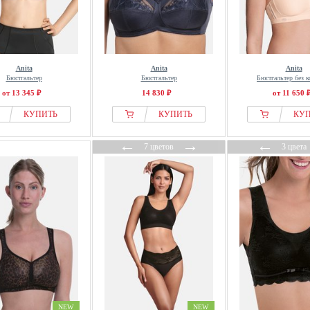
Anita
Anita
Anita
Бюстгальтер
Бюстгальтер
Бюстгальтер без к
от 13 345 ₽
14 830 ₽
от 11 650 
КУПИТЬ
КУПИТЬ
КУ
←
→
←
7 цветов
3 цвета
NEW
NEW