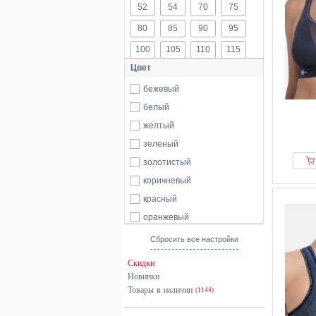
52
54
70
75
80
85
90
95
100
105
110
115
Цвет
б/р
бежевый
белый
желтый
зеленый
золотистый
коричневый
красный
оранжевый
разноцветный
Сбросить все настройки
розовый
Скидки
серебристый
Новинки
Товары в наличии
серый
(1144)
синий