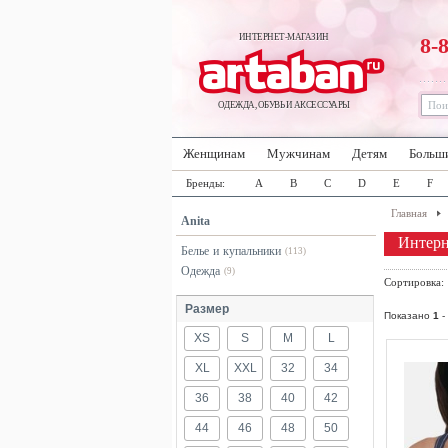
ИНТЕРНЕТ-МАГАЗИН
8-
ОДЕЖДА, ОБУВЬ И АКСЕССУАРЫ
Женщинам
Мужчинам
Детям
Больш
Бренды:
A
B
C
D
E
F
Главная
Anita
Интерн
Белье и купальники
(113)
Одежда
(9)
Сортировка
Размер
Показано
1
-
XS
S
M
L
XL
XXL
32
34
36
38
40
42
44
46
48
50