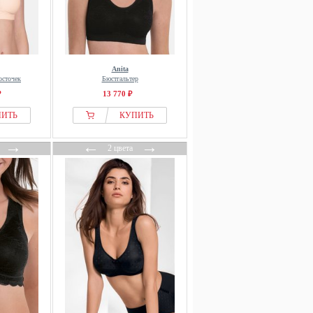
Anita
осточек
Бюстгальтер
₽
13 770 ₽
ПИТЬ
КУПИТЬ
→
←
→
2 цвета