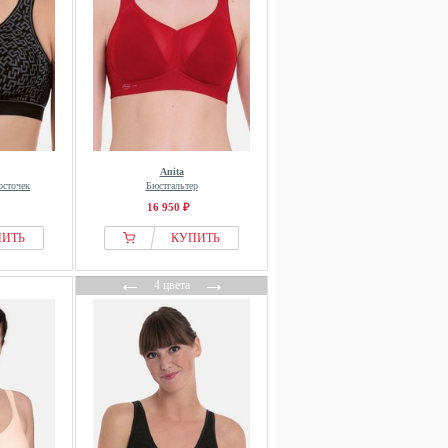
Anita
осточек
Бюстгальтер
16 950 ₽
ПИТЬ
КУПИТЬ
←
→
4 цвета