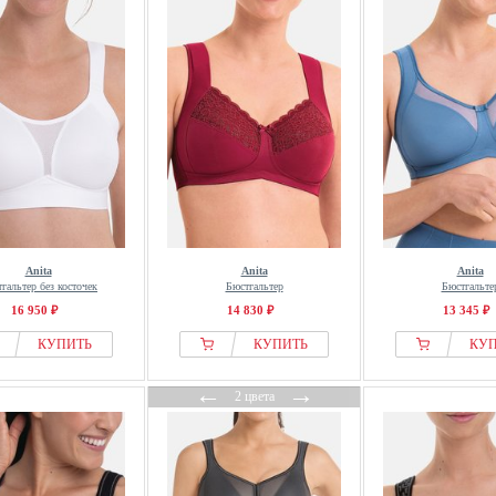
Anita
Anita
Anita
гальтер без косточек
Бюстгальтер
Бюстгальте
16 950 ₽
14 830 ₽
13 345 ₽
КУПИТЬ
КУПИТЬ
КУ
←
→
2 цвета