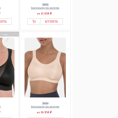
Anita
р
Бюстгальтер без косточек
₽
от 11 650 ₽
ПИТЬ
КУПИТЬ
→
Anita
р
Бюстгальтер без косточек
₽
от 16 950 ₽