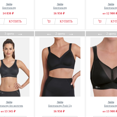
Anita
Anita
Anita
Бюстгальтер
Бюстгальтер
Бюстгальте
14 830 ₽
16 950 ₽
от 12 900 
КУПИТЬ
КУПИТЬ
КУ
←
→
←
→
←
3 цвета
2 цвета
2 цвета
Anita
Anita
Anita
гальтер без косточек
Бюстгальтер Push Up
Бюстгальте
от 13 345 ₽
16 950 ₽
от 13 900 