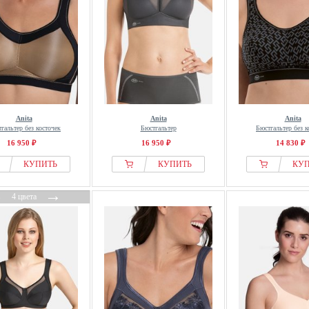
Anita
Anita
Anita
гальтер без косточек
Бюстгальтер
Бюстгальтер без к
16 950 ₽
16 950 ₽
14 830 ₽
КУПИТЬ
КУПИТЬ
КУ
←
→
4 цвета