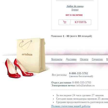
Atelier de roupa
Брюки
нет в наличии
КУПИТЬ
Показано
1
-
33
(всего
33
позиций)
Контакты
Доставка
Оплата
Гарантии
К
8-800-333-5792
Все регионы
(звонок бесплатный)
Отдел доставки:
8-800-333-5793
Электронная почта:
info@artaban.ru
За последние 24 часа сделано 27 заказов.
Сегодня наши менеджеры приняли 25 звонко
Средняя продолжительность разговоров наш
Полная статистика нашей работы