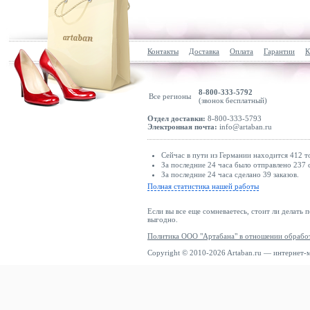
Контакты
Доставка
Оплата
Гарантии
К
8-800-333-5792
Все регионы
(звонок бесплатный)
Отдел доставки:
8-800-333-5793
Электронная почта:
info@artaban.ru
Сейчас в пути из Германии находится 412 т
За последние 24 часа было отправлено 237 
За последние 24 часа сделано 39 заказов.
Полная статистика нашей работы
Если вы все еще сомневаетесь, стоит ли делать 
выгодно.
Политика ООО "Артабана" в отношении обрабо
Copyright © 2010-2026 Artaban.ru — интернет-