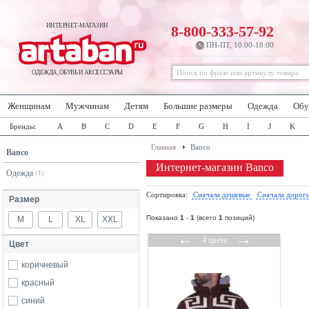
ИНТЕРНЕТ-МАГАЗИН
8-800-333-57-92
ПН-ПТ, 10:00-18:00
ОДЕЖДА, ОБУВЬ И АКСЕССУАРЫ
Женщинам
Мужчинам
Детям
Большие размеры
Одежда
Обу
Бренды:
A
B
C
D
E
F
G
H
I
J
K
Главная
Banco
Banco
Интернет-магазин Banco
Одежда
(1)
Сортировка:
Сначала дешевые
Сначала дорог
Размер
Показано
1
-
1
(всего
1
позиций)
M
L
XL
XXL
←
→
4 цвета
Цвет
коричневый
красный
синий