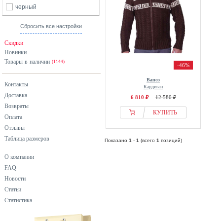
черный
Сбросить все настройки
Скидки
Новинки
Товары в наличии
(1144)
-46%
Banco
Контакты
Кардиган
Доставка
6 810 ₽
12 580 ₽
Возвраты
КУПИТЬ
Оплата
Отзывы
Таблица размеров
Показано
1
-
1
(всего
1
позиций)
О компании
FAQ
Новости
Статьи
Статистика