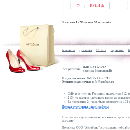
КУПИТЬ
Показано
1
-
38
(всего
38
позиций)
Контакты
Доставка
Оплата
Гарантии
К
8-800-333-5792
Все регионы
(звонок бесплатный)
Отдел доставки:
8-800-333-5793
Электронная почта:
info@artaban.ru
Сейчас в пути из Германии находится 412 т
2134 товаров в настоящее время доставляю
За последние 24 часа было отправлено 102 
Полная статистика нашей работы
Если вы все еще сомневаетесь, стоит ли делать 
выгодно.
Политика ООО "Артабана" в отношении обрабо