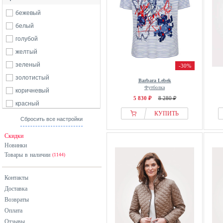
бежевый
белый
голубой
желтый
зеленый
-30%
золотистый
Barbara Lebek
Футболка
коричневый
5 830 ₽
8 280 ₽
красный
КУПИТЬ
оранжевый
Сбросить все настройки
розовый
Скидки
серебристый
Новинки
Товары в наличии
серый
(1144)
синий
Контакты
черный
Доставка
Возвраты
Оплата
Отзывы