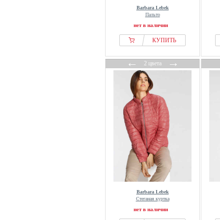
Barbara Lebek
Пальто
нет в наличии
КУПИТЬ
←
→
2 цвета
Barbara Lebek
Стеганая куртка
нет в наличии