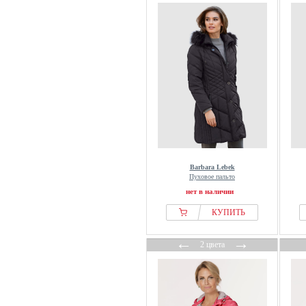
Barbara Lebek
Пуховое пальто
нет в наличии
КУПИТЬ
←
→
2 цвета