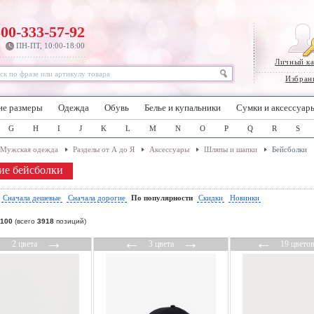
800-333-57-92
ПН-ПТ, 10:00-18:00
Личный к
Избран
ие размеры
Одежда
Обувь
Белье и купальники
Сумки и аксессуар
G
H
I
J
K
L
M
N
O
P
Q
R
S
Мужская одежда
Разделы от А до Я
Аксессуары
Шляпы и шапки
Бейсболки
е бейсболки
:
Сначала дешевые
Сначала дорогие
По популярности
Скидки
Новинки
100
(всего
3918
позиций)
←
→
←
→
←
2 цвета
3 цвета
19 цвето