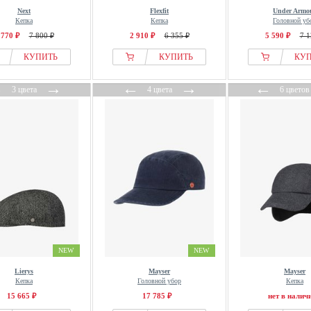
Next
Flexfit
Under Armo
Кепка
Кепка
Головной уб
 770 ₽
7 800 ₽
2 910 ₽
6 355 ₽
5 590 ₽
7 1
КУПИТЬ
КУПИТЬ
КУ
←
→
←
→
←
3 цвета
4 цвета
6 цветов
NEW
NEW
Lierys
Mayser
Mayser
Кепка
Головной убор
Кепка
15 665 ₽
17 785 ₽
нет в налич