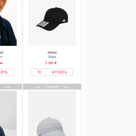
ger
Adidas
ор
Кепка
ии
5 285 ₽
ПИТЬ
КУПИТЬ
→
←
→
в
6 цветов