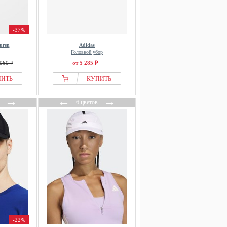
-37%
uren
Adidas
Головной убор
960 ₽
от 5 285 ₽
ПИТЬ
КУПИТЬ
→
←
→
6 цветов
-22%