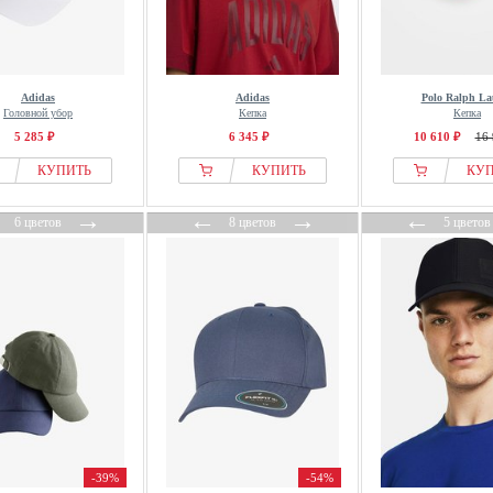
Adidas
Adidas
Polo Ralph La
Головной убор
Кепка
Кепка
5 285 ₽
6 345 ₽
10 610 ₽
16 
КУПИТЬ
КУПИТЬ
КУ
←
→
←
→
←
6 цветов
8 цветов
5 цветов
-39%
-54%