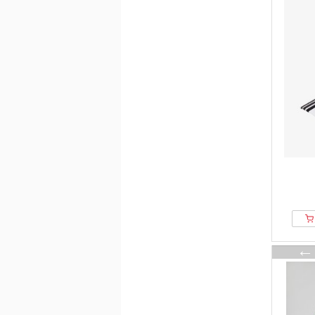
Emporio Armani
ENDURANCE
Erverte Paris
Façonnable
FAGUO
Falconeri
Falke
Fanatics
FatFace
FC BAYERN MÜNCHEN
Feng Chen Wang
Fila
Fjallraven
Flexfit
Former
Fred Perry
From Germany With Love
G-star Raw