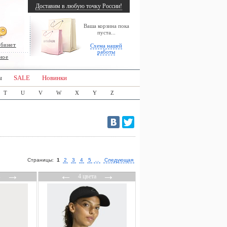
Доставим в любую точку России!
Ваша корзина пока
пуста...
абинет
Схема нашей
работы
ное
ы
SALE
Новинки
T
U
V
W
X
Y
Z
Страницы:
1
2
3
4
5
...
Следующая
→
←
→
в
4 цвета