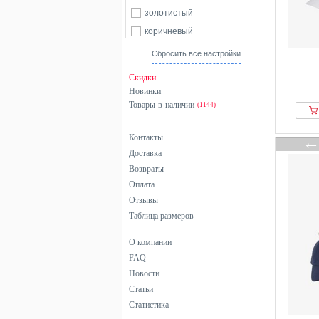
Billionaire Boys Club
золотистый
Bjorn Borg
коричневый
Blackskies
красный
Сбросить все настройки
Blount & Pool
оранжевый
Скидки
Boggi Milano
разноцветный
Новинки
Товары в наличии
Bogner
розовый
(1144)
BONDELID
серебристый
Контакты
Borsalino
серый
Доставка
BOSS
синий
Возвраты
Brandit
фиолетовый
Оплата
Brixton
хаки
Отзывы
Таблица размеров
Buff
черный
Bugatti
О компании
Butcher of Blue
FAQ
Callaway
Новости
Статьи
Calvin Klein
Статистика
Camel Active