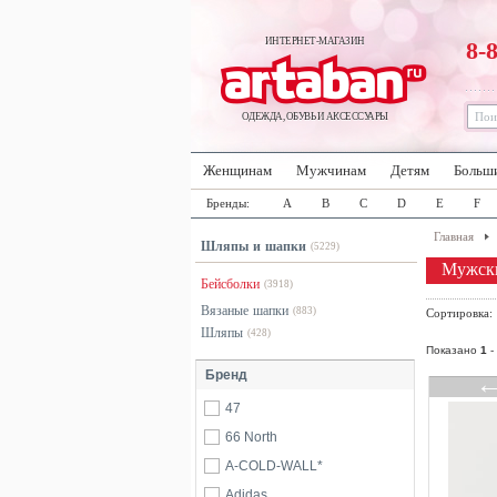
ИНТЕРНЕТ-МАГАЗИН
8-
ОДЕЖДА, ОБУВЬ И АКСЕССУАРЫ
Женщинам
Мужчинам
Детям
Больш
Бренды:
A
B
C
D
E
F
Главная
Шляпы и шапки
(5229)
Мужски
Бейсболки
(3918)
Вязаные шапки
(883)
Сортировка
Шляпы
(428)
Показано
1
-
Бренд
47
66 North
A-COLD-WALL*
Adidas