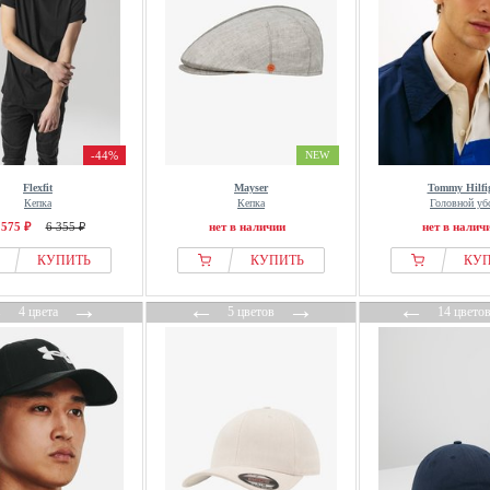
-44%
NEW
Flexfit
Mayser
Tommy Hilfi
Кепка
Кепка
Головной уб
 575 ₽
6 355 ₽
нет в наличии
нет в налич
КУПИТЬ
КУПИТЬ
КУ
←
→
←
→
←
4 цвета
5 цветов
14 цвето