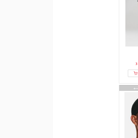
GANT
GAP
GCDS
Gianni Kavanagh
Good For Nothing
Goorin Bros
Gorilla Wear
Guess
3
Hackett London
Han Kjøbenhavn
Hatline Lab
HECHTER PARIS
Helly Hansen
Henrik Vibskov
Herschel Supply Co
HOKA
Holzweiler