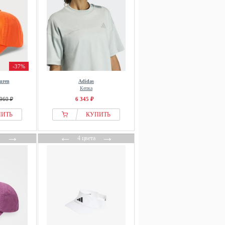
-37%
uren
Adidas
Кепка
960 ₽
6 345 ₽
ПИТЬ
КУПИТЬ
→
←
→
в
4 цвета