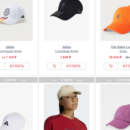
Adidas
Adidas
Polo Ralph La
портивная форма
Спортивная форма
Кепка
от 7 110 ₽
5 840 ₽
10 610 ₽
16 
КУПИТЬ
КУПИТЬ
КУ
←
→
←
→
←
5 цветов
2 цвета
13 цвето