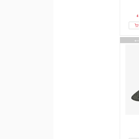
Carhartt WIP
Carne Bollente
4
CASH-MERE
CAYLER & SONS
CEP
Champion
Chiemsee
Chill Pill
Ciele
Closed
Coastal
Colmar Originals
Colucci
Columbia
Converse
Copenhagen Studios
County of Milan