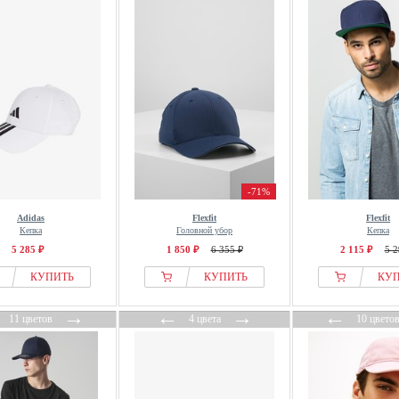
-71%
Adidas
Flexfit
Flexfit
Кепка
Головной убор
Кепка
5 285 ₽
1 850 ₽
6 355 ₽
2 115 ₽
5 2
КУПИТЬ
КУПИТЬ
КУ
←
→
←
→
←
11 цветов
4 цвета
10 цвето