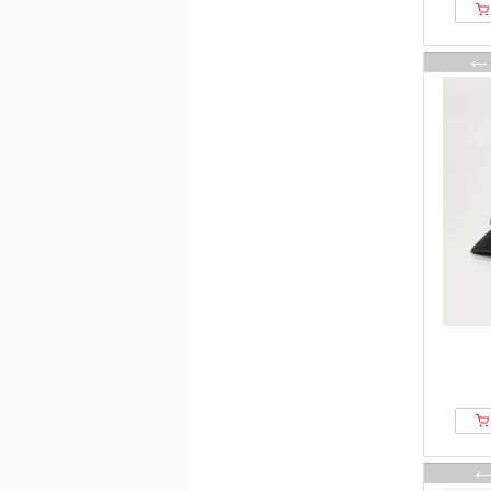
Dc Shoes
Denim Factory
Dickies
Diesel
Distorted People
Djinns
DOUBLE A BY W.W.
Drykorn
DSQUARED2
DSQUARED2 ICON
Eastpak
Ecko Unltd.
ECOALF
Ed Hardy
Edwin
Element
ellesse