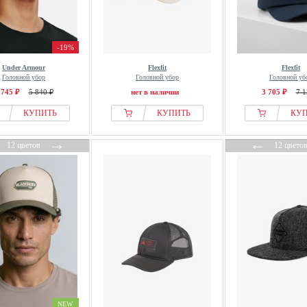
-19%
Under Armour
Flexfit
Flexfit
Головной убор
Головной убор
Головной уб
 745 ₽
5 840 ₽
нет в наличии
3 705 ₽
7 1
КУПИТЬ
КУПИТЬ
КУ
←
→
←
12 цветов
12 цвето
NEW