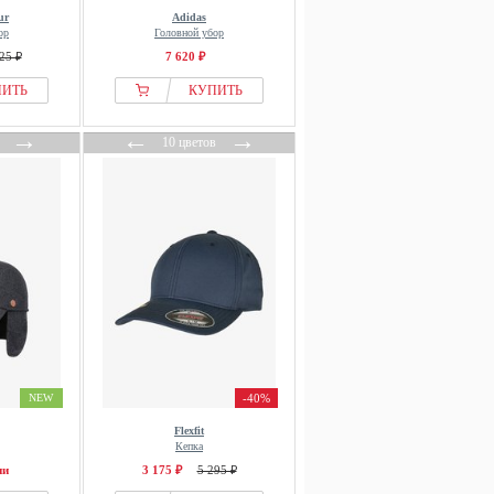
ur
Adidas
ор
Головной убор
25 ₽
7 620 ₽
ПИТЬ
КУПИТЬ
→
←
→
10 цветов
NEW
-40%
Flexfit
Кепка
ии
3 175 ₽
5 295 ₽