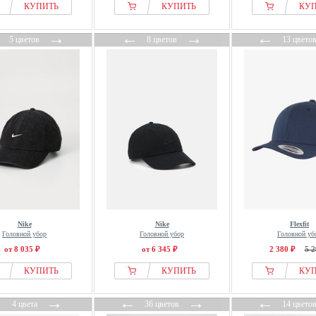
КУПИТЬ
КУПИТЬ
КУ
←
→
←
→
←
5 цветов
8 цветов
13 цвето
Nike
Nike
Flexfit
Головной убор
Головной убор
Головной уб
от 8 035 ₽
от 6 345 ₽
2 380 ₽
5 2
КУПИТЬ
КУПИТЬ
КУ
←
→
←
→
←
4 цвета
36 цветов
14 цвето