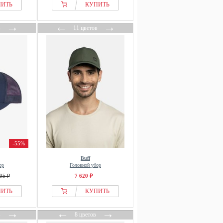
ПИТЬ
КУПИТЬ
→
←
→
в
11 цветов
-55%
Buff
ор
Головной убор
95 ₽
7 620 ₽
ПИТЬ
КУПИТЬ
→
←
→
в
8 цветов