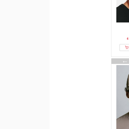
Houdini
HUF
Hummel
ICEBERG
Icecream
4
Iriedaily
Isadore
IUMAN Intimissimi
J.lindeberg
J.LINDEBERG Sports
Jack & Jones
Jack Wolfskin
Jacker
JCC
Jette
Johnny Urban
JOOP! JEANS