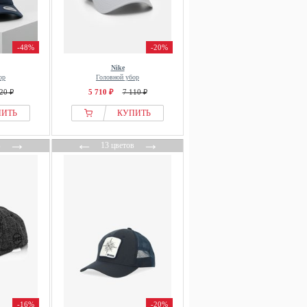
-48%
-20%
Nike
ор
Головной убор
20 ₽
5 710 ₽
7 110 ₽
ПИТЬ
КУПИТЬ
→
←
→
в
13 цветов
-16%
-20%