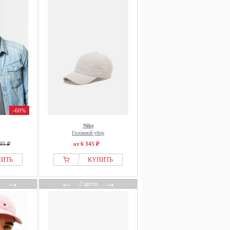
-60%
Nike
Головной убор
95 ₽
от 6 345 ₽
ПИТЬ
КУПИТЬ
→
←
→
в
2 цвета